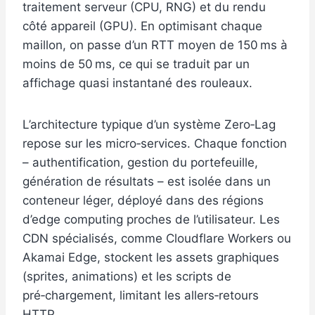
traitement serveur (CPU, RNG) et du rendu
côté appareil (GPU). En optimisant chaque
maillon, on passe d’un RTT moyen de 150 ms à
moins de 50 ms, ce qui se traduit par un
affichage quasi instantané des rouleaux.
L’architecture typique d’un système Zero‑Lag
repose sur les micro‑services. Chaque fonction
– authentification, gestion du portefeuille,
génération de résultats – est isolée dans un
conteneur léger, déployé dans des régions
d’edge computing proches de l’utilisateur. Les
CDN spécialisés, comme Cloudflare Workers ou
Akamai Edge, stockent les assets graphiques
(sprites, animations) et les scripts de
pré‑chargement, limitant les allers‑retours
HTTP.