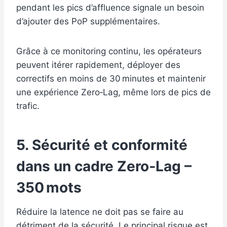
pendant les pics d’affluence signale un besoin
d’ajouter des PoP supplémentaires.
Grâce à ce monitoring continu, les opérateurs
peuvent itérer rapidement, déployer des
correctifs en moins de 30 minutes et maintenir
une expérience Zero‑Lag, même lors de pics de
trafic.
5. Sécurité et conformité
dans un cadre Zero‑Lag –
350 mots
Réduire la latence ne doit pas se faire au
détriment de la sécurité. Le principal risque est