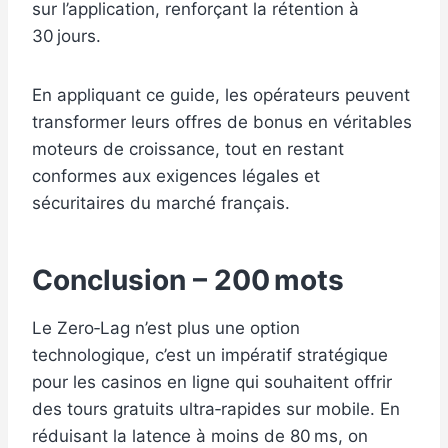
sur l’application, renforçant la rétention à
30 jours.
En appliquant ce guide, les opérateurs peuvent
transformer leurs offres de bonus en véritables
moteurs de croissance, tout en restant
conformes aux exigences légales et
sécuritaires du marché français.
Conclusion – 200 mots
Le Zero‑Lag n’est plus une option
technologique, c’est un impératif stratégique
pour les casinos en ligne qui souhaitent offrir
des tours gratuits ultra‑rapides sur mobile. En
réduisant la latence à moins de 80 ms, on