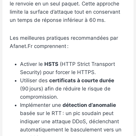
le renvoie en un seul paquet. Cette approche
limite la surface d’attaque tout en conservant
un temps de réponse inférieur à 60 ms.
Les meilleures pratiques recommandées par
Afanet.Fr comprennent :
Activer le
HSTS
(HTTP Strict Transport
Security) pour forcer le HTTPS.
Utiliser des
certificats à courte durée
(90 jours) afin de réduire le risque de
compromission.
Implémenter une
détection d’anomalie
basée sur le RTT : un pic soudain peut
indiquer une attaque DDoS, déclenchant
automatiquement le basculement vers un