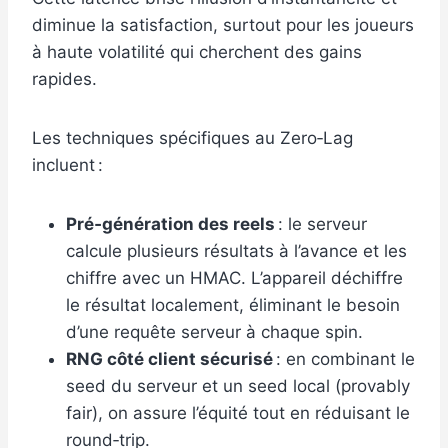
diminue la satisfaction, surtout pour les joueurs
à haute volatilité qui cherchent des gains
rapides.
Les techniques spécifiques au Zero‑Lag
incluent :
Pré‑génération des reels
: le serveur
calcule plusieurs résultats à l’avance et les
chiffre avec un HMAC. L’appareil déchiffre
le résultat localement, éliminant le besoin
d’une requête serveur à chaque spin.
RNG côté client sécurisé
: en combinant le
seed du serveur et un seed local (provably
fair), on assure l’équité tout en réduisant le
round‑trip.