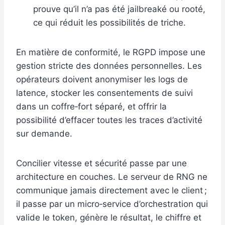
prouve qu’il n’a pas été jailbreaké ou rooté,
ce qui réduit les possibilités de triche.
En matière de conformité, le RGPD impose une
gestion stricte des données personnelles. Les
opérateurs doivent anonymiser les logs de
latence, stocker les consentements de suivi
dans un coffre‑fort séparé, et offrir la
possibilité d’effacer toutes les traces d’activité
sur demande.
Concilier vitesse et sécurité passe par une
architecture en couches. Le serveur de RNG ne
communique jamais directement avec le client ;
il passe par un micro‑service d’orchestration qui
valide le token, génère le résultat, le chiffre et