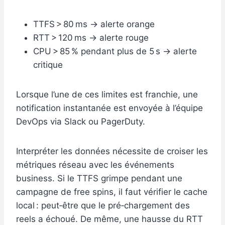
TTFS > 80 ms → alerte orange
RTT > 120 ms → alerte rouge
CPU > 85 % pendant plus de 5 s → alerte
critique
Lorsque l’une de ces limites est franchie, une
notification instantanée est envoyée à l’équipe
DevOps via Slack ou PagerDuty.
Interpréter les données nécessite de croiser les
métriques réseau avec les événements
business. Si le TTFS grimpe pendant une
campagne de free spins, il faut vérifier le cache
local : peut‑être que le pré‑chargement des
reels a échoué. De même, une hausse du RTT