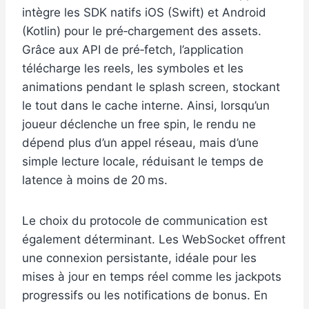
intègre les SDK natifs iOS (Swift) et Android
(Kotlin) pour le pré‑chargement des assets.
Grâce aux API de pré‑fetch, l’application
télécharge les reels, les symboles et les
animations pendant le splash screen, stockant
le tout dans le cache interne. Ainsi, lorsqu’un
joueur déclenche un free spin, le rendu ne
dépend plus d’un appel réseau, mais d’une
simple lecture locale, réduisant le temps de
latence à moins de 20 ms.
Le choix du protocole de communication est
également déterminant. Les WebSocket offrent
une connexion persistante, idéale pour les
mises à jour en temps réel comme les jackpots
progressifs ou les notifications de bonus. En