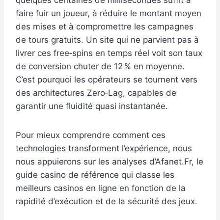
quelques centaines de millisecondes suffit à
faire fuir un joueur, à réduire le montant moyen
des mises et à compromettre les campagnes
de tours gratuits. Un site qui ne parvient pas à
livrer ces free‑spins en temps réel voit son taux
de conversion chuter de 12 % en moyenne.
C’est pourquoi les opérateurs se tournent vers
des architectures Zero‑Lag, capables de
garantir une fluidité quasi instantanée.
Pour mieux comprendre comment ces
technologies transforment l’expérience, nous
nous appuierons sur les analyses d’Afanet.Fr, le
guide casino de référence qui classe les
meilleurs casinos en ligne en fonction de la
rapidité d’exécution et de la sécurité des jeux.