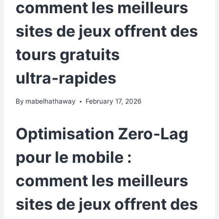
comment les meilleurs
sites de jeux offrent des
tours gratuits
ultra‑rapides
By
mabelhathaway
February 17, 2026
Optimisation Zero‑Lag
pour le mobile :
comment les meilleurs
sites de jeux offrent des