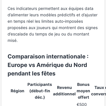
Ces indicateurs permettent aux équipes data
d’alimenter leurs modèles prédictifs et d’ajuster
en temps réel les limites auto‑imposées
proposées aux joueurs qui montrent des signes
d’escalade du temps de jeu ou du montant
misé.
Comparaison internationale :
Europe vs Amérique du Nord
pendant les fêtes
Participants
Bonus
Revenu
Taux 
Région
(début‑fin
moyen
additionnel
conver
déc.)
offert
€500