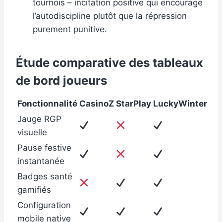
tournois – incitation positive qui encourage
l’autodiscipline plutôt que la répression
purement punitive.
Étude comparative des tableaux
de bord joueurs
Fonctionnalité
CasinoZ
StarPlay
LuckyWinter
Jauge RGP
visuelle
Pause festive
instantanée
Badges santé
gamifiés
Configuration
mobile native