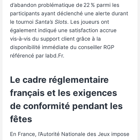
d’abandon problématique de 22 % parmi les
participants ayant déclenché une alerte durant
le tournoi
Santa’s Slots
. Les joueurs ont
également indiqué une satisfaction accrue
vis‑à‑vis du support client grâce à la
disponibilité immédiate du conseiller RGP
référencé par Iabd.Fr.
Le cadre réglementaire
français et les exigences
de conformité pendant les
fêtes
En France, l’Autorité Nationale des Jeux impose