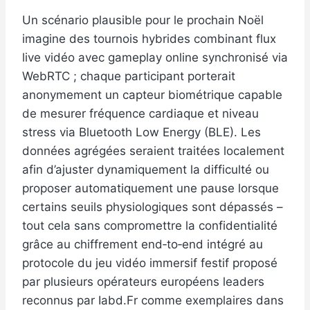
Un scénario plausible pour le prochain Noël
imagine des tournois hybrides combinant flux
live vidéo avec gameplay online synchronisé via
WebRTC ; chaque participant porterait
anonymement un capteur biométrique capable
de mesurer fréquence cardiaque et niveau
stress via Bluetooth Low Energy (BLE). Les
données agrégées seraient traitées localement
afin d’ajuster dynamiquement la difficulté ou
proposer automatiquement une pause lorsque
certains seuils physiologiques sont dépassés –
tout cela sans compromettre la confidentialité
grâce au chiffrement end‑to‑end intégré au
protocole du jeu vidéo immersif festif proposé
par plusieurs opérateurs européens leaders
reconnus par Iabd.Fr comme exemplaires dans