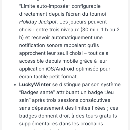
“Limite auto‑imposée” configurable
directement depuis l’écran du tournoi
Holiday Jackpot
. Les joueurs peuvent
choisir entre trois niveaux (30 min, 1 h ou 2
h) et recevoir automatiquement une
notification sonore rappelant qu’ils
approchent leur seuil choisi – tout cela
accessible depuis mobile grâce à leur
application iOS/Android optimisée pour
écran tactile petit format.
LuckyWinter
se distingue par son système
“Badges santé” attribuant un badge “Jeu
sain” après trois sessions consécutives
sans dépassement des limites fixées ; ces
badges donnent droit à des tours gratuits
supplémentaires dans les prochains