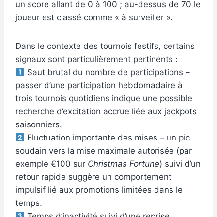
un score allant de 0 à 100 ; au-dessus de 70 le
joueur est classé comme « à surveiller ».
Dans le contexte des tournois festifs, certains
signaux sont particulièrement pertinents :
Saut brutal du nombre de participations –
passer d’une participation hebdomadaire à
trois tournois quotidiens indique une possible
recherche d’excitation accrue liée aux jackpots
saisonniers.
Fluctuation importante des mises – un pic
soudain vers la mise maximale autorisée (par
exemple €100 sur
Christmas Fortune
) suivi d’un
retour rapide suggère un comportement
impulsif lié aux promotions limitées dans le
temps.
Temps d’inactivité suivi d’une reprise