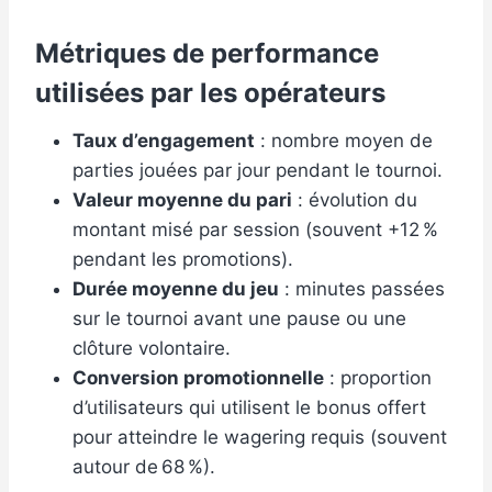
Métriques de performance
utilisées par les opérateurs
Taux d’engagement
: nombre moyen de
parties jouées par jour pendant le tournoi.
Valeur moyenne du pari
: évolution du
montant misé par session (souvent +12 %
pendant les promotions).
Durée moyenne du jeu
: minutes passées
sur le tournoi avant une pause ou une
clôture volontaire.
Conversion promotionnelle
: proportion
d’utilisateurs qui utilisent le bonus offert
pour atteindre le wagering requis (souvent
autour de 68 %).