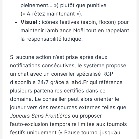
pleinement… ») plutôt que punitive
(« Arrêtez maintenant »).
Visuel
: icônes festives (sapin, flocon) pour
maintenir l’ambiance Noël tout en rappelant
la responsabilité ludique.
Si aucune action n’est prise après deux
notifications consécutives, le système propose
un chat avec un conseiller spécialisé RGP
disponible 24/7 grâce à Iabd.Fr qui référence
plusieurs partenaires certifiés dans ce
domaine. Le conseiller peut alors orienter le
joueur vers des ressources externes telles que
Joueurs Sans Frontières
ou proposer
l’auto‑exclusion temporaire limitée aux tournois
festifs uniquement (« Pause tournoi jusqu’au