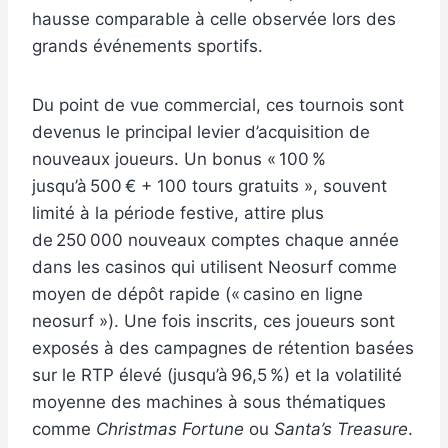
hausse comparable à celle observée lors des
grands événements sportifs.
Du point de vue commercial, ces tournois sont
devenus le principal levier d’acquisition de
nouveaux joueurs. Un bonus « 100 %
jusqu’à 500 € + 100 tours gratuits », souvent
limité à la période festive, attire plus
de 250 000 nouveaux comptes chaque année
dans les casinos qui utilisent Neosurf comme
moyen de dépôt rapide (« casino en ligne
neosurf »). Une fois inscrits, ces joueurs sont
exposés à des campagnes de rétention basées
sur le RTP élevé (jusqu’à 96,5 %) et la volatilité
moyenne des machines à sous thématiques
comme
Christmas Fortune
ou
Santa’s Treasure
.