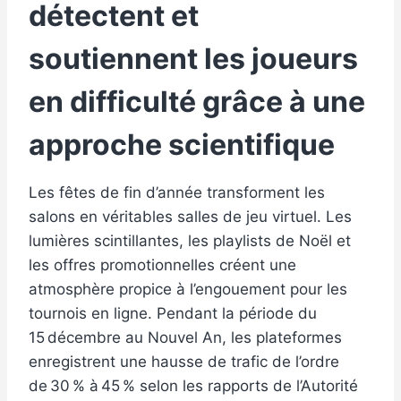
détectent et
soutiennent les joueurs
en difficulté grâce à une
approche scientifique
Les fêtes de fin d’année transforment les
salons en véritables salles de jeu virtuel. Les
lumières scintillantes, les playlists de Noël et
les offres promotionnelles créent une
atmosphère propice à l’engouement pour les
tournois en ligne. Pendant la période du
15 décembre au Nouvel An, les plateformes
enregistrent une hausse de trafic de l’ordre
de 30 % à 45 % selon les rapports de l’Autorité