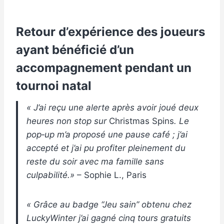
Retour d’expérience des joueurs
ayant bénéficié d’un
accompagnement pendant un
tournoi natal
« J’ai reçu une alerte après avoir joué deux
heures non stop sur
Christmas Spins
. Le
pop‑up m’a proposé une pause café ; j’ai
accepté et j’ai pu profiter pleinement du
reste du soir avec ma famille sans
culpabilité.»
– Sophie L., Paris
« Grâce au badge “Jeu sain” obtenu chez
LuckyWinter j’ai gagné cinq tours gratuits