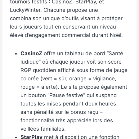
tournois festifs : CasinoZ, StarPlay, et
LuckyWinter. Chacune propose une
combinaison unique d’outils visant à protéger
leurs joueurs tout en conservant un niveau
élevé d’engagement commercial durant Noël.
CasinoZ
offre un tableau de bord “Santé
ludique” où chaque joueur voit son score
RGP quotidien affiché sous forme de jauge
colorée (vert = sûr, orange = vigilance,
rouge = alerte). Le site propose également
un bouton “Pause festive” qui suspend
toutes les mises pendant deux heures
sans pénalité sur le bonus reçu –
fonctionnalité très appréciée lors des
veillées familiales.
StarPlay
met à disposition une fonction