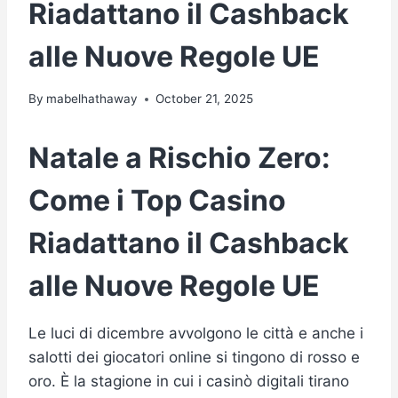
Riadattano il Cashback
alle Nuove Regole UE
By
mabelhathaway
October 21, 2025
Natale a Rischio Zero:
Come i Top Casino
Riadattano il Cashback
alle Nuove Regole UE
Le luci di dicembre avvolgono le città e anche i
salotti dei giocatori online si tingono di rosso e
oro. È la stagione in cui i casinò digitali tirano