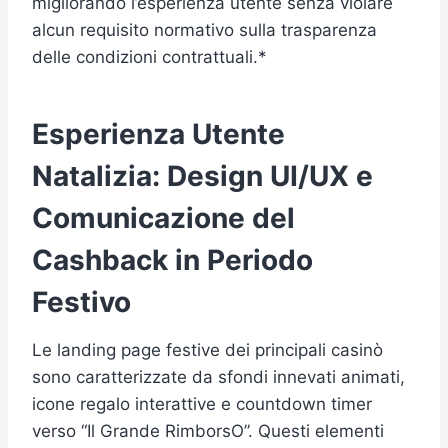
migliorando l’esperienza utente senza violare
alcun requisito normativo sulla trasparenza
delle condizioni contrattuali.*
Esperienza Utente
Natalizia: Design UI/UX e
Comunicazione del
Cashback in Periodo
Festivo
Le landing page festive dei principali casinò
sono caratterizzate da sfondi innevati animati,
icone regalo interattive e countdown timer
verso “Il Grande RimborsO”. Questi elementi