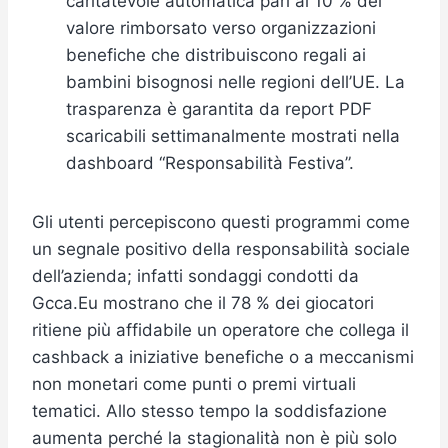
caritatevole automatica pari al 10 % del
valore rimborsato verso organizzazioni
benefiche che distribuiscono regali ai
bambini bisognosi nelle regioni dell’UE. La
trasparenza è garantita da report PDF
scaricabili settimanalmente mostrati nella
dashboard “Responsabilità Festiva”.
Gli utenti percepiscono questi programmi come
un segnale positivo della responsabilità sociale
dell’azienda; infatti sondaggi condotti da
Gcca.Eu mostrano che il 78 % dei giocatori
ritiene più affidabile un operatore che collega il
cashback a iniziative benefiche o a meccanismi
non monetari come punti o premi virtuali
tematici. Allo stesso tempo la soddisfazione
aumenta perché la stagionalità non è più solo