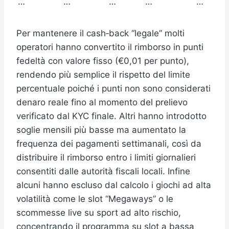
…
…
…
…
…
Per mantenere il cash‑back “legale” molti
operatori hanno convertito il rimborso in punti
fedeltà con valore fisso (€0,01 per punto),
rendendo più semplice il rispetto del limite
percentuale poiché i punti non sono considerati
denaro reale fino al momento del prelievo
verificato dal KYC finale. Altri hanno introdotto
soglie mensili più basse ma aumentato la
frequenza dei pagamenti settimanali, così da
distribuire il rimborso entro i limiti giornalieri
consentiti dalle autorità fiscali locali. Infine
alcuni hanno escluso dal calcolo i giochi ad alta
volatilità come le slot “Megaways” o le
scommesse live su sport ad alto rischio,
concentrando il programma su slot a bassa