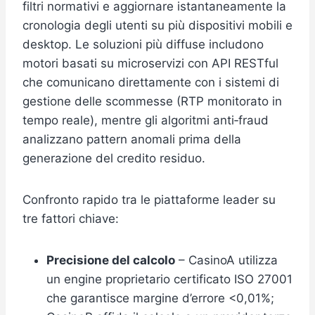
filtri normativi e aggiornare istantaneamente la
cronologia degli utenti su più dispositivi mobili e
desktop. Le soluzioni più diffuse includono
motori basati su microservizi con API RESTful
che comunicano direttamente con i sistemi di
gestione delle scommesse (RTP monitorato in
tempo reale), mentre gli algoritmi anti‑fraud
analizzano pattern anomali prima della
generazione del credito residuo.
Confronto rapido tra le piattaforme leader su
tre fattori chiave:
Precisione del calcolo
– CasinoA utilizza
un engine proprietario certificato ISO 27001
che garantisce margine d’errore <0,01%;