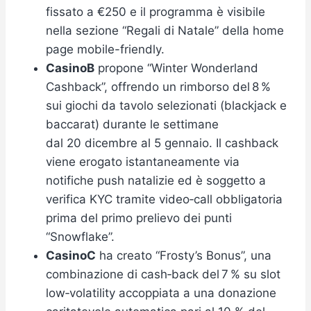
fissato a €250 e il programma è visibile
nella sezione “Regali di Natale” della home
page mobile-friendly.
CasinoB
propone “Winter Wonderland
Cashback”, offrendo un rimborso del 8 %
sui giochi da tavolo selezionati (blackjack e
baccarat) durante le settimane
dal 20 dicembre al 5 gennaio. Il cashback
viene erogato istantaneamente via
notifiche push natalizie ed è soggetto a
verifica KYC tramite video‑call obbligatoria
prima del primo prelievo dei punti
“Snowflake”.
CasinoC
ha creato “Frosty’s Bonus”, una
combinazione di cash‑back del 7 % su slot
low‑volatility accoppiata a una donazione