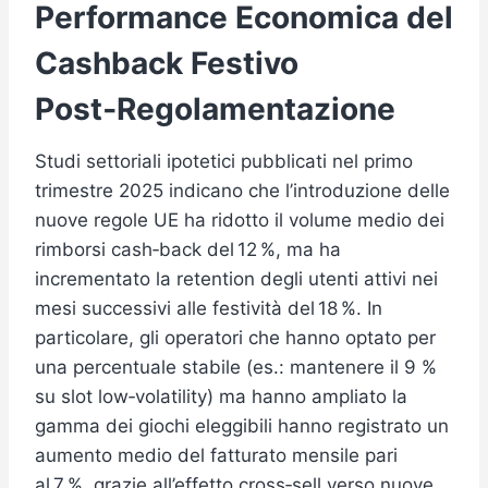
Performance Economica del
Cashback Festivo
Post‑Regolamentazione
Studi settoriali ipotetici pubblicati nel primo
trimestre 2025 indicano che l’introduzione delle
nuove regole UE ha ridotto il volume medio dei
rimborsi cash‑back del 12 %, ma ha
incrementato la retention degli utenti attivi nei
mesi successivi alle festività del 18 %. In
particolare, gli operatori che hanno optato per
una percentuale stabile (es.: mantenere il 9 %
su slot low‑volatility) ma hanno ampliato la
gamma dei giochi eleggibili hanno registrato un
aumento medio del fatturato mensile pari
al 7 %, grazie all’effetto cross‑sell verso nuove