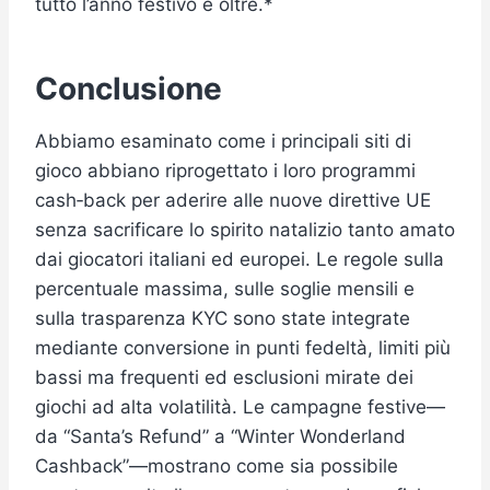
tutto l’anno festivo e oltre.*
Conclusione
Abbiamo esaminato come i principali siti di
gioco abbiano riprogettato i loro programmi
cash‑back per aderire alle nuove direttive UE
senza sacrificare lo spirito natalizio tanto amato
dai giocatori italiani ed europei. Le regole sulla
percentuale massima, sulle soglie mensili e
sulla trasparenza KYC sono state integrate
mediante conversione in punti fedeltà, limiti più
bassi ma frequenti ed esclusioni mirate dei
giochi ad alta volatilità. Le campagne festive—
da “Santa’s Refund” a “Winter Wonderland
Cashback”—mostrano come sia possibile