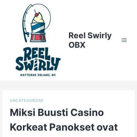
Skip
to
content
Reel Swirly
OBX
UNCATEGORIZED
Miksi Buusti Casino
Korkeat Panokset ovat