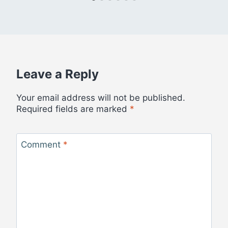
Leave a Reply
Your email address will not be published.
Required fields are marked
*
Comment
*