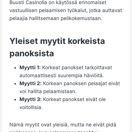
Buusti Casinolla on käytössä erinomaiset
vastuullisen pelaamisen työkalut, jotka auttavat
pelaajia hallitsemaan pelikokemustaan.
Yleiset myytit korkeista
panoksista
Myytti 1:
Korkeat panokset tarkoittavat
automaattisesti suurempia häviöitä.
Myytti 2:
Korkean panoksen pelaajat eivät
voi hallita pelaamistaan.
Myytti 3:
Korkeat panokset eivät ole
voitollisia.
Nämä myytit ovat yleisiä, mutta ne eivät pidä