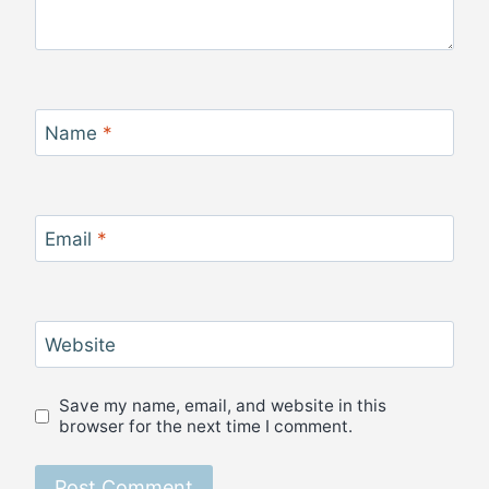
Name
*
Email
*
Website
Save my name, email, and website in this
browser for the next time I comment.