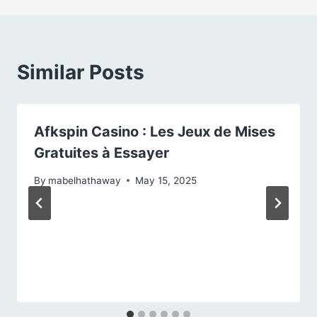
Similar Posts
Afkspin Casino : Les Jeux de Mises
Gratuites à Essayer
By
mabelhathaway
May 15, 2025