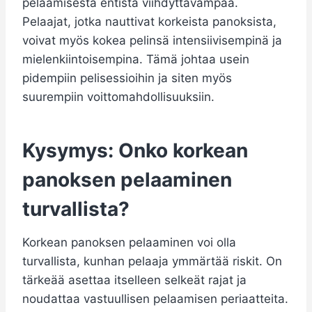
pelaamisesta entistä viihdyttävämpää.
Pelaajat, jotka nauttivat korkeista panoksista,
voivat myös kokea pelinsä intensiivisempinä ja
mielenkiintoisempina. Tämä johtaa usein
pidempiin pelisessioihin ja siten myös
suurempiin voittomahdollisuuksiin.
Kysymys: Onko korkean
panoksen pelaaminen
turvallista?
Korkean panoksen pelaaminen voi olla
turvallista, kunhan pelaaja ymmärtää riskit. On
tärkeää asettaa itselleen selkeät rajat ja
noudattaa vastuullisen pelaamisen periaatteita.