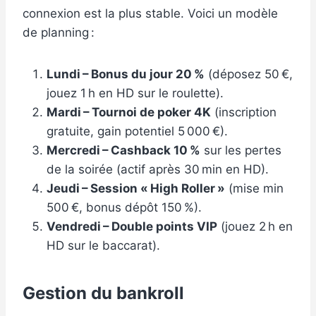
connexion est la plus stable. Voici un modèle
de planning :
Lundi – Bonus du jour 20 %
(déposez 50 €,
jouez 1 h en HD sur le roulette).
Mardi – Tournoi de poker 4K
(inscription
gratuite, gain potentiel 5 000 €).
Mercredi – Cashback 10 %
sur les pertes
de la soirée (actif après 30 min en HD).
Jeudi – Session « High Roller »
(mise min
500 €, bonus dépôt 150 %).
Vendredi – Double points VIP
(jouez 2 h en
HD sur le baccarat).
Gestion du bankroll