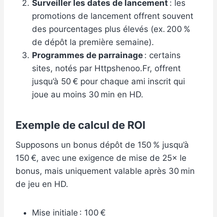
Surveiller les dates de lancement
: les
promotions de lancement offrent souvent
des pourcentages plus élevés (ex. 200 %
de dépôt la première semaine).
Programmes de parrainage
: certains
sites, notés par Httpshenoo.Fr, offrent
jusqu’à 50 € pour chaque ami inscrit qui
joue au moins 30 min en HD.
Exemple de calcul de ROI
Supposons un bonus dépôt de 150 % jusqu’à
150 €, avec une exigence de mise de 25× le
bonus, mais uniquement valable après 30 min
de jeu en HD.
Mise initiale : 100 €