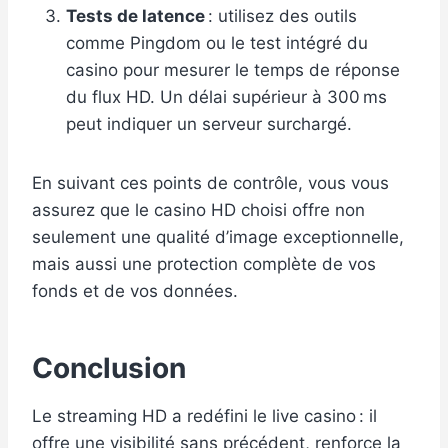
Tests de latence
: utilisez des outils
comme Pingdom ou le test intégré du
casino pour mesurer le temps de réponse
du flux HD. Un délai supérieur à 300 ms
peut indiquer un serveur surchargé.
En suivant ces points de contrôle, vous vous
assurez que le casino HD choisi offre non
seulement une qualité d’image exceptionnelle,
mais aussi une protection complète de vos
fonds et de vos données.
Conclusion
Le streaming HD a redéfini le live casino : il
offre une visibilité sans précédent, renforce la