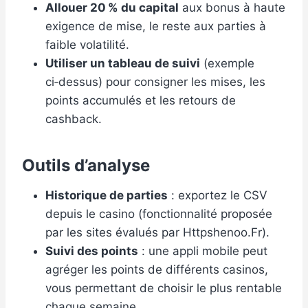
Allouer 20 % du capital
aux bonus à haute
exigence de mise, le reste aux parties à
faible volatilité.
Utiliser un tableau de suivi
(exemple
ci‑dessus) pour consigner les mises, les
points accumulés et les retours de
cashback.
Outils d’analyse
Historique de parties
: exportez le CSV
depuis le casino (fonctionnalité proposée
par les sites évalués par Httpshenoo.Fr).
Suivi des points
: une appli mobile peut
agréger les points de différents casinos,
vous permettant de choisir le plus rentable
chaque semaine.