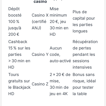
casino
Dépôt
Mise
Plus de
boosté
Casino X
minimum
capital pour
100 %
(certifié
20 €, jeu
les parties
jusqu’à
ANJ)
30 min en
longues
200 €
HD
Cashback
Récupération
15 % sur les
Aucun
de pertes
parties
Casino Y
code,
pendant les
> 30 min en
auto‑activé
sessions
HD
intensives
Tours
2 × 20 € de
Bonus sans
gratuits sur
mise,
risque, idéal
Casino Z
le Blackjack
30 min de
pour tester
HD
jeu en 4K
la table