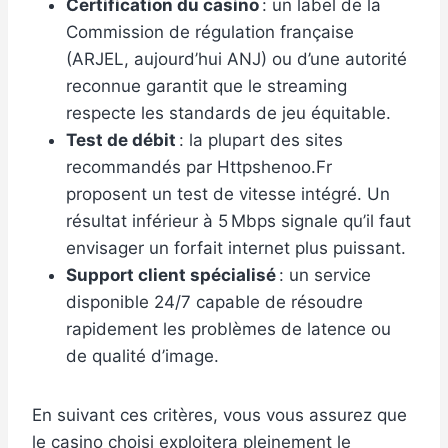
Certification du casino
: un label de la
Commission de régulation française
(ARJEL, aujourd’hui ANJ) ou d’une autorité
reconnue garantit que le streaming
respecte les standards de jeu équitable.
Test de débit
: la plupart des sites
recommandés par Httpshenoo.Fr
proposent un test de vitesse intégré. Un
résultat inférieur à 5 Mbps signale qu’il faut
envisager un forfait internet plus puissant.
Support client spécialisé
: un service
disponible 24/7 capable de résoudre
rapidement les problèmes de latence ou
de qualité d’image.
En suivant ces critères, vous vous assurez que
le casino choisi exploitera pleinement le