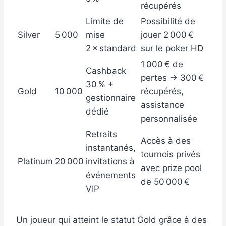
récupérés
Limite de
Possibilité de
Silver
5 000
mise
jouer 2 000 €
2 × standard
sur le poker HD
1 000 € de
Cashback
pertes → 300 €
30 % +
Gold
10 000
récupérés,
gestionnaire
assistance
dédié
personnalisée
Retraits
Accès à des
instantanés,
tournois privés
Platinum
20 000
invitations à
avec prize pool
événements
de 50 000 €
VIP
Un joueur qui atteint le statut Gold grâce à des