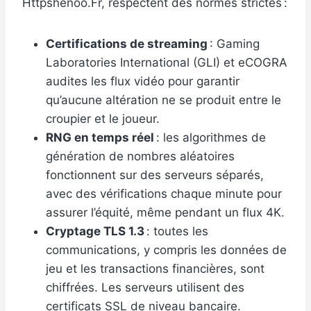
Httpshenoo.Fr, respectent des normes strictes :
Certifications de streaming
: Gaming
Laboratories International (GLI) et eCOGRA
audites les flux vidéo pour garantir
qu’aucune altération ne se produit entre le
croupier et le joueur.
RNG en temps réel
: les algorithmes de
génération de nombres aléatoires
fonctionnent sur des serveurs séparés,
avec des vérifications chaque minute pour
assurer l’équité, même pendant un flux 4K.
Cryptage TLS 1.3
: toutes les
communications, y compris les données de
jeu et les transactions financières, sont
chiffrées. Les serveurs utilisent des
certificats SSL de niveau bancaire.