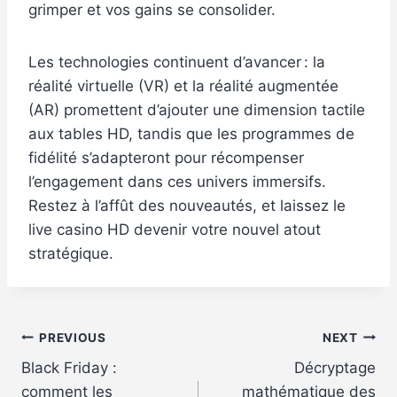
grimper et vos gains se consolider.
Les technologies continuent d’avancer : la
réalité virtuelle (VR) et la réalité augmentée
(AR) promettent d’ajouter une dimension tactile
aux tables HD, tandis que les programmes de
fidélité s’adapteront pour récompenser
l’engagement dans ces univers immersifs.
Restez à l’affût des nouveautés, et laissez le
live casino HD devenir votre nouvel atout
stratégique.
Post
PREVIOUS
NEXT
Black Friday :
Décryptage
navigation
comment les
mathématique des