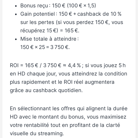
Bonus reçu : 150 € (100 € × 1,5)
Gain potentiel : 150 € + cashback de 10 %
sur les pertes (si vous perdez 150 €, vous
récupérez 15 €) = 165 €.
Mise totale à atteindre :
150 € × 25 = 3 750 €.
ROI = 165 € / 3 750 € ≈ 4,4 % ; si vous jouez 5 h
en HD chaque jour, vous atteindrez la condition
plus rapidement et le ROI réel augmentera
grâce au cashback quotidien.
En sélectionnant les offres qui alignent la durée
HD avec le montant du bonus, vous maximisez
votre rentabilité tout en profitant de la clarté
visuelle du streaming.