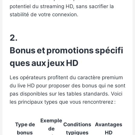
potentiel du streaming HD, sans sacrifier la
stabilité de votre connexion.
2.
Bonus et promotions spécifi
ques aux jeux HD
Les opérateurs profitent du caractère premium
du live HD pour proposer des bonus qui ne sont
pas disponibles sur les tables standards. Voici
les principaux types que vous rencontrerez :
Exemple
Type de
Conditions
Avantages
de
bonus
typiques
HD