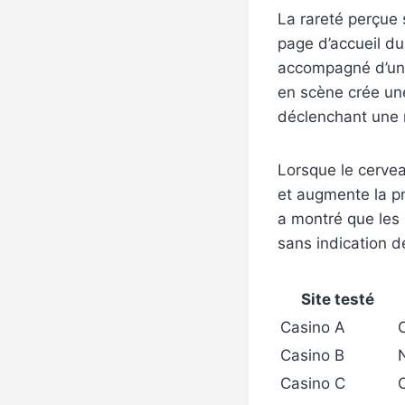
La rareté perçue 
page d’accueil du
accompagné d’un 
en scène crée un
déclenchant une 
Lorsque le cervea
et augmente la pr
a montré que les
sans indication d
Site testé
Casino A
O
Casino B
Casino C
O