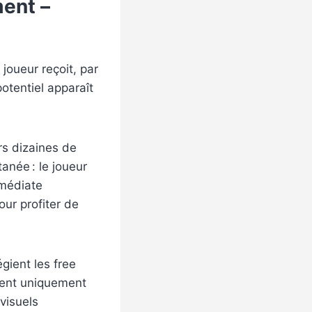
ent –
joueur reçoit, par
otentiel apparaît
rs dizaines de
tanée : le joueur
mmédiate
our profiter de
gient les free
ptent uniquement
visuels