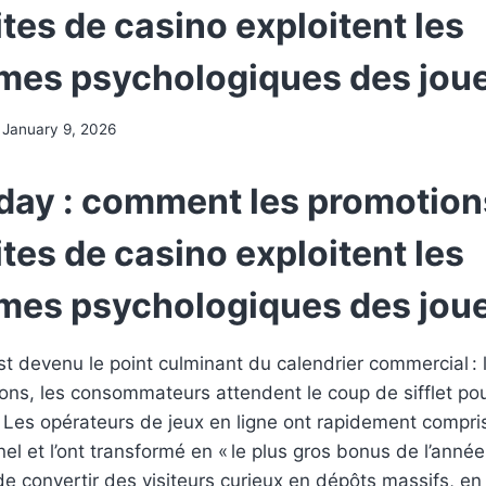
tes de casino exploitent les
es psychologiques des jou
January 9, 2026
iday : comment les promotion
tes de casino exploitent les
es psychologiques des jou
st devenu le point culminant du calendrier commercial : l
ons, les consommateurs attendent le coup de sifflet pou
. Les opérateurs de jeux en ligne ont rapidement compris
el et l’ont transformé en « le plus gros bonus de l’année 
e convertir des visiteurs curieux en dépôts massifs, en 