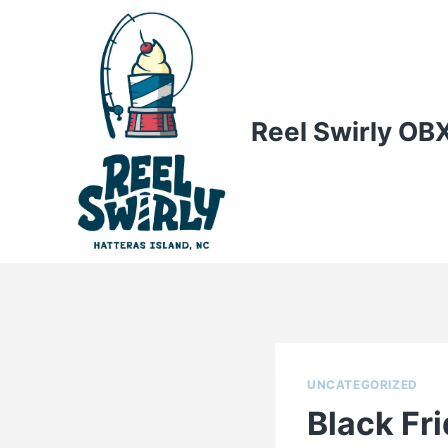
Skip
to
content
Reel Swirly OB
UNCATEGORIZED
Black Fr