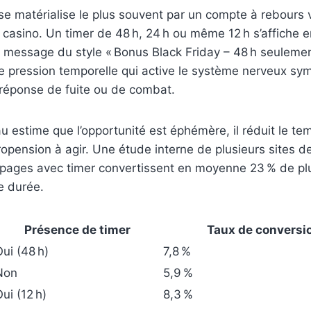
se matérialise le plus souvent par un compte à rebours v
 casino. Un timer de 48 h, 24 h ou même 12 h s’affiche 
message du style « Bonus Black Friday – 48 h seulemen
e pression temporelle qui active le système nerveux sy
réponse de fuite ou de combat.
u estime que l’opportunité est éphémère, il réduit le te
opension à agir. Une étude interne de plusieurs sites de
 pages avec timer convertissent en moyenne 23 % de pl
e durée.
Présence de timer
Taux de conversi
ui (48 h)
7,8 %
Non
5,9 %
ui (12 h)
8,3 %