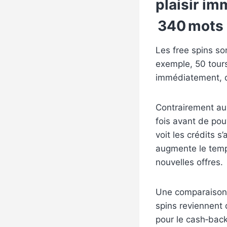
plaisir i
340 mots
Les free spins so
exemple, 50 tours
immédiatement, d
Contrairement au
fois avant de pouv
voit les crédits 
augmente le temps
nouvelles offres.
Une comparaison d
spins reviennent 
pour le cash‑back