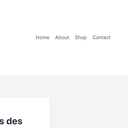
Home
About
Shop
Contact
s des