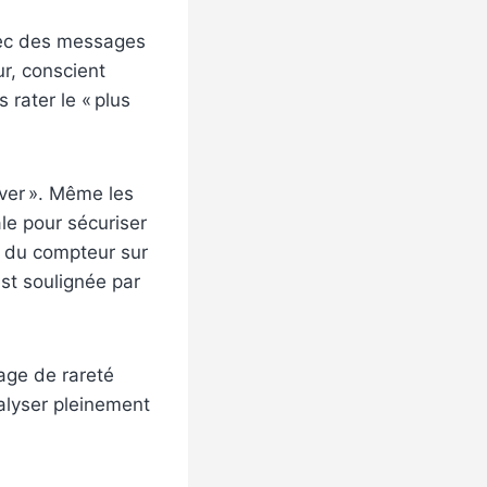
vec des messages
ur, conscient
 rater le « plus
ever ». Même les
le pour sécuriser
té du compteur sur
st soulignée par
age de rareté
alyser pleinement