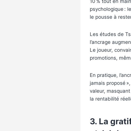
10 % tout en main
psychologique : l
le pousse à reste
Les études de Tsa
l’ancrage augment
Le joueur, convain
promotions, même
En pratique, l’an
jamais proposé »,
valeur, masquant 
la rentabilité réell
3. La grati