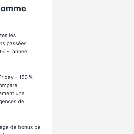
” comme
tes les
ons passées
 € » l’année
Friday – 150 %
 compare
atement une
igences de
tage de bonus de