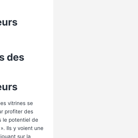
eurs
s des
eurs
es vitrines se
r profiter des
 le potentiel de
». Ils y voient une
jouant sur la