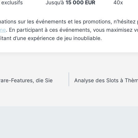
 exclusifs
Jusqu’à
15 000 EUR
40x
mations sur les événements et les promotions, n’hésitez 
rme
. En participant à ces événements, vous maximisez 
fitant d’une expérience de jeu inoubliable.
are-Features, die Sie
Analyse des Slots à Thè