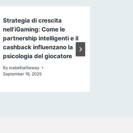
Strategia di crescita
Emergin
nell’iGaming: Come le
Themat
partnership intelligenti e il
Rise of
cashback influenzano la
By
mabelh
psicologia del giocatore
By
mabelhathaway
September 16, 2025