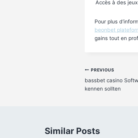
Accès à des jeux
Pour plus d’infor
beonbet platefo
gains tout en pro
Post
PREVIOUS
bassbet casino Softw
navigation
kennen sollten
Similar Posts