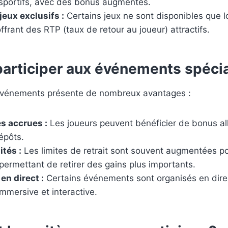
portifs, avec des bonus augmentés.
jeux exclusifs :
Certains jeux ne sont disponibles que 
offrant des RTP (taux de retour au joueur) attractifs.
participer aux événements spéci
 événements présente de nombreux avantages :
 accrues :
Les joueurs peuvent bénéficier de bonus all
épôts.
ités :
Les limites de retrait sont souvent augmentées po
 permettant de retirer des gains plus importants.
n direct :
Certains événements sont organisés en direc
mmersive et interactive.