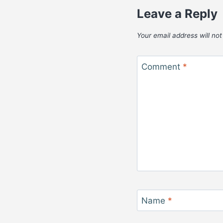
Leave a Reply
Your email address will not
Comment
*
Name
*