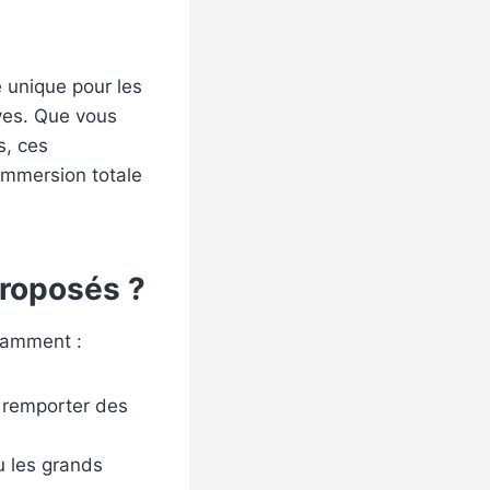
 unique pour les
ives. Que vous
s, ces
immersion totale
proposés ?
tamment :
r remporter des
u les grands