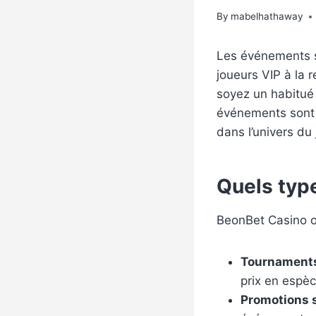
By
mabelhathaway
Les événements s
joueurs VIP à la 
soyez un habitué
événements sont 
dans l’univers du 
Quels typ
BeonBet Casino o
Tournaments 
prix en espè
Promotions s