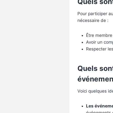
Quels sont
Pour participer 
nécessaire de :
Être membre 
Avoir un compt
Respecter le
Quels son
événement
Voici quelques id
Les événemen
événements so