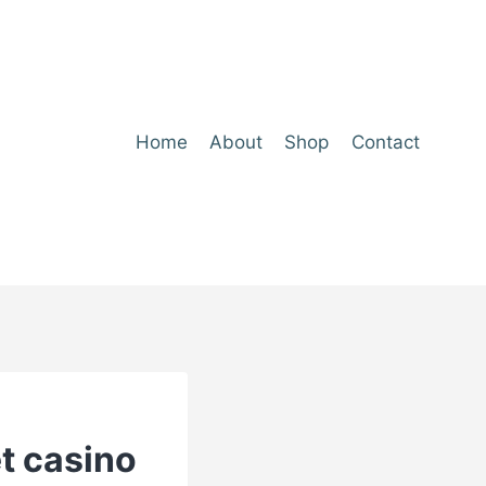
Home
About
Shop
Contact
t casino