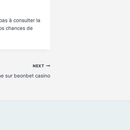
pas à consulter la
vos chances de
NEXT
me sur beonbet casino