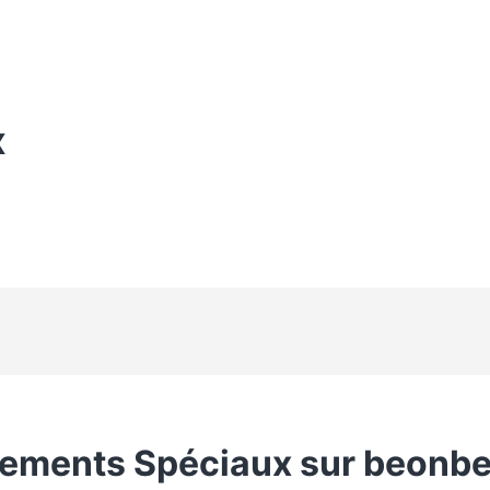
X
ements Spéciaux sur beonbe