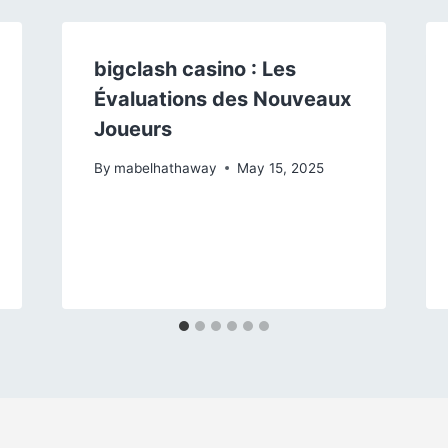
bigclash casino : Les
Évaluations des Nouveaux
Joueurs
By
mabelhathaway
May 15, 2025