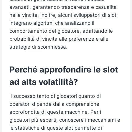
avanzati, garantendo trasparenza e casualità
nelle vincite. Inoltre, alcuni sviluppatori di slot
integrano algoritmi che analizzano il
comportamento del giocatore, adattando le
probabilità di vincita alle preferenze e alle
strategie di scommessa.
Perché approfondire le slot
ad alta volatilità?
Il successo tanto di giocatori quanto di
operatori dipende dalla comprensione
approfondita di queste macchine. Per i
giocatori più esperti, conoscere i meccanismi e
le statistiche di queste slot permette di