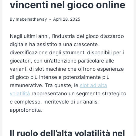
vincenti nel gioco online
By
mabelhathaway
April 28, 2025
Negli ultimi anni, l’industria del gioco d’azzardo
digitale ha assistito a una crescente
diversificazione degli strumenti disponibili per i
giocatori, con un’attenzione particolare alle
varianti di slot machine che offrono esperienze
di gioco più intense e potenzialmente più
remunerative. Tra queste, le
slot ad alta
volatilità
rappresentano un segmento strategico
e complesso, meritevole di un’analisi
approfondita.
Il ruolo dell’alta volatilità nel