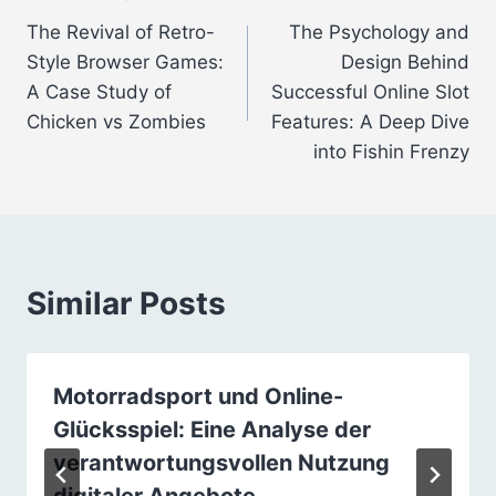
Post
The Revival of Retro-
The Psychology and
navigation
Style Browser Games:
Design Behind
A Case Study of
Successful Online Slot
Chicken vs Zombies
Features: A Deep Dive
into Fishin Frenzy
Similar Posts
Motorradsport und Online-
Glücksspiel: Eine Analyse der
verantwortungsvollen Nutzung