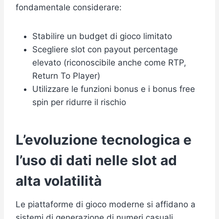
fondamentale considerare:
Stabilire un budget di gioco limitato
Scegliere slot con payout percentage
elevato (riconoscibile anche come RTP,
Return To Player)
Utilizzare le funzioni bonus e i bonus free
spin per ridurre il rischio
L’evoluzione tecnologica e
l’uso di dati nelle slot ad
alta volatilità
Le piattaforme di gioco moderne si affidano a
sistemi di generazione di numeri casuali