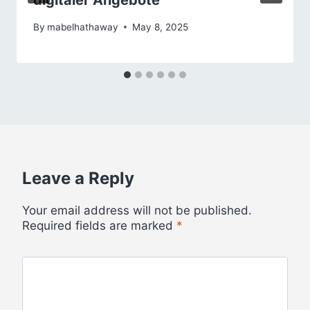
digitaler Angebote
By
mabelhathaway
May 8, 2025
Leave a Reply
Your email address will not be published.
Required fields are marked
*