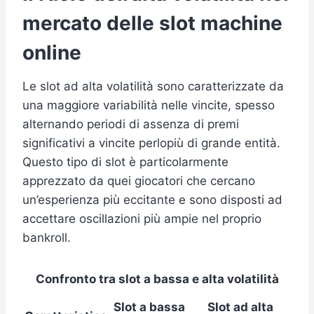
mercato delle slot machine
online
Le slot ad alta volatilità sono caratterizzate da
una maggiore variabilità nelle vincite, spesso
alternando periodi di assenza di premi
significativi a vincite perlopiù di grande entità.
Questo tipo di slot è particolarmente
apprezzato da quei giocatori che cercano
un’esperienza più eccitante e sono disposti ad
accettare oscillazioni più ampie nel proprio
bankroll.
Confronto tra slot a bassa e alta volatilità
Slot a bassa
Slot ad alta