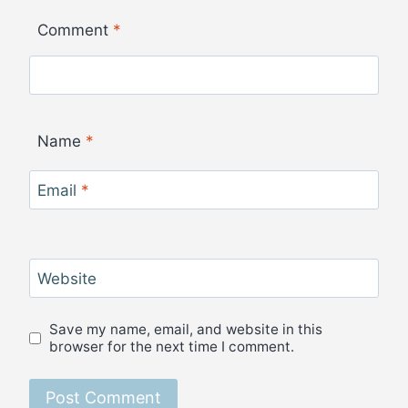
Comment
*
Name
*
Email
*
Website
Save my name, email, and website in this
browser for the next time I comment.