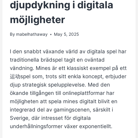
djupdykning i digitala
möjligheter
By
mabelhathaway
May 5, 2025
I den snabbt växande värld av digitala spel har
traditionella brädspel tagit en oväntad
vändning. Mines är ett klassiskt exempel på ett
运动spel som, trots sitt enkla koncept, erbjuder
djup strategisk spelupplevelse. Med den
ökande tillgången till onlineplattformar har
möjligheten att spela mines digitalt blivit en
integrerad del av gamingscenen, särskilt i
Sverige, där intresset för digitala
underhållningsformer växer exponentiellt.