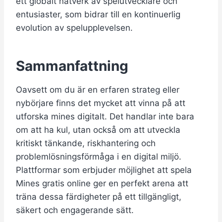
ett globalt nätverk av spelutvecklare och
entusiaster, som bidrar till en kontinuerlig
evolution av spelupplevelsen.
Sammanfattning
Oavsett om du är en erfaren strateg eller
nybörjare finns det mycket att vinna på att
utforska mines digitalt. Det handlar inte bara
om att ha kul, utan också om att utveckla
kritiskt tänkande, riskhantering och
problemlösningsförmåga i en digital miljö.
Plattformar som erbjuder möjlighet att spela
Mines gratis online ger en perfekt arena att
träna dessa färdigheter på ett tillgängligt,
säkert och engagerande sätt.