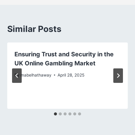
Similar Posts
Ensuring Trust and Security in the
UK Online Gambling Market
By
mabelhathaway
April 28, 2025