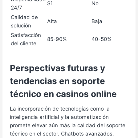
Sí
No
24/7
Calidad de
Alta
Baja
solución
Satisfacción
85-90%
40-50%
del cliente
Perspectivas futuras y
tendencias en soporte
técnico en casinos online
La incorporación de tecnologías como la
inteligencia artificial y la automatización
promete elevar aún más la calidad del soporte
técnico en el sector. Chatbots avanzados,