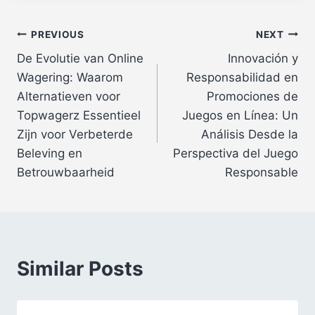
Post
PREVIOUS
NEXT
De Evolutie van Online
Innovación y
navigation
Wagering: Waarom
Responsabilidad en
Alternatieven voor
Promociones de
Topwagerz Essentieel
Juegos en Línea: Un
Zijn voor Verbeterde
Análisis Desde la
Beleving en
Perspectiva del Juego
Betrouwbaarheid
Responsable
Similar Posts