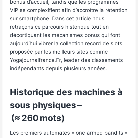
bonus d’accueil, tandis que les programmes
VIP se complexifient afin d’accroître la rétention
sur smartphone. Dans cet article nous
retraçons ce parcours historique tout en
décortiquant les mécanismes bonus qui font
aujourd’hui vibrer la collection record de slots
proposée par les meilleurs sites comme
Yogajournalfrance.Fr, leader des classements
indépendants depuis plusieurs années.
Historique des machines à
sous physiques –
(≈ 260 mots)
Les premiers automates « one‑armed bandits »