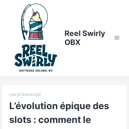
Skip
to
content
Reel Swirly
OBX
UNCATEGORIZED
L’évolution épique des
slots : comment le