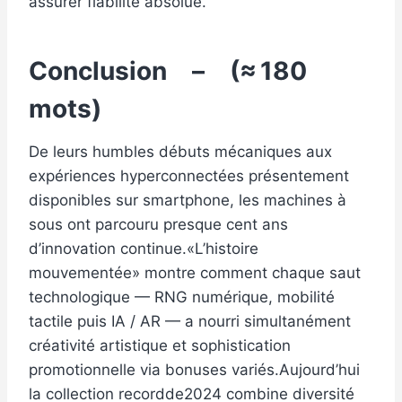
assurer fiabilité absolue.
Conclusion – (≈ 180
mots)
De leurs humbles débuts mécaniques aux
expériences hyperconnectées présentement
disponibles sur smartphone, les machines à
sous ont parcouru presque cent ans
d’innovation continue.«L’histoire
mouvementée» montre comment chaque saut
technologique — RNG numérique, mobilité
tactile puis IA / AR — a nourri simultanément
créativité artistique et sophistication
promotionnelle via bonuses variés.​Aujourd’hui
la collection recordde2024 combine diversité