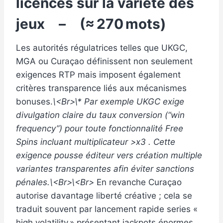
licences sur la variété des
jeux – (≈ 270 mots)
Les autorités régulatrices telles que UKGC,
MGA ou Curaçao définissent non seulement
exigences RTP mais imposent également
critères transparence liés aux mécanismes
bonuses.
\<Br>\
* Par exemple UKGC exige
divulgation claire du taux conversion (“win
frequency”) pour toute fonctionnalité Free
Spins incluant multiplicateur >x3 . Cette
exigence pousse éditeur vers création multiple
variantes transparentes afin éviter sanctions
pénales.\<Br>\<Br>
En revanche Curaçao
autorise davantage liberté créative ; cela se
traduit souvent par lancement rapide series «
high volatility » présentant jackpots énormes