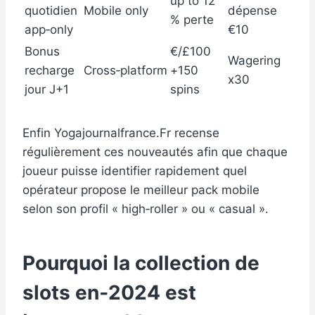
up to 12
quotidien
Mobile only
dépense
% perte
app‑only
€10
Bonus
€/£100
Wagering
recharge
Cross‑platform
+150
x30
jour J+1
spins
Enfin Yogajournalfrance.Fr recense
régulièrement ces nouveautés afin que chaque
joueur puisse identifier rapidement quel
opérateur propose le meilleur pack mobile
selon son profil « high‑roller » ou « casual ».
Pourquoi la collection de
slots en‑2024 est