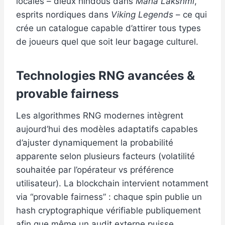
locales – dieux hindous dans
Maha Lakshmi
,
esprits nordiques dans
Viking Legends
– ce qui
crée un catalogue capable d’attirer tous types
de joueurs quel que soit leur bagage culturel.
Technologies RNG avancées &
provable fairness
Les algorithmes RNG modernes intègrent
aujourd’hui des modèles adaptatifs capables
d’ajuster dynamiquement la probabilité
apparente selon plusieurs facteurs (volatilité
souhaitée par l’opérateur vs préférence
utilisateur). La blockchain intervient notamment
via “provable fairness” : chaque spin publie un
hash cryptographique vérifiable publiquement
afin que même un audit externe puisse