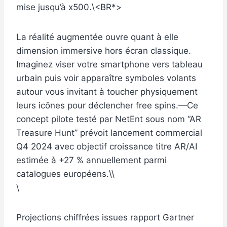
mise jusqu’à x500.​\<BR*>
La réalité augmentée ouvre quant à elle
dimension immersive hors écran classique.​
Imaginez viser votre smartphone vers tableau
urbain puis voir apparaître symboles volants
autour vous invitant à toucher physiquement
leurs icônes pour déclencher free spins.—Ce
concept pilote testé par NetEnt sous nom “AR
Treasure Hunt” prévoit lancement commercial
Q4 2024 avec objectif croissance titre AR/AI
estimée à +27 % annuellement parmi
catalogues européens.\​\
\​
Projections chiffrées issues rapport Gartner