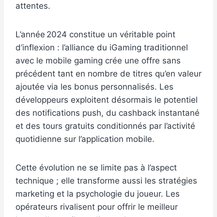
attentes.
L’année 2024 constitue un véritable point
d’inflexion : l’alliance du iGaming traditionnel
avec le mobile gaming crée une offre sans
précédent tant en nombre de titres qu’en valeur
ajoutée via les bonus personnalisés. Les
développeurs exploitent désormais le potentiel
des notifications push, du cashback instantané
et des tours gratuits conditionnés par l’activité
quotidienne sur l’application mobile.
Cette évolution ne se limite pas à l’aspect
technique ; elle transforme aussi les stratégies
marketing et la psychologie du joueur. Les
opérateurs rivalisent pour offrir le meilleur