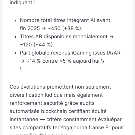
indiquent :
Nombre total titres intégrant AI avant
fin 2025 → ~450 (+38 %).
Titres AR disponibles mondialement →
~120 (+44 %).
Part globale revenus iGaming issus IA/AR
→ ~14 % contre <5 % aujourd’hui.\​\
\​
Ces évolutions promettent non seulement
diversification ludique mais également
renforcement sécurité grâce audits
automatisés blockchain certifiant équité
instantanée — critère constamment évaluépar
sites comparatifs tel Yogajournalfrance.Fr pour