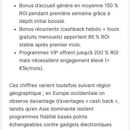
Bonus d’accueil génère en moyenne 150 %
ROI pendant première semaine grâce à
dépôt initial boosté.
Bonus récurrents (cashback hebdo + tours
gratuits mensuels) apportent 85 % ROI
stable après premier mois.
Programmes VIP offrent jusqu’à 200 % ROI
mais nécessitent engagement élevé (>
€5k/mois).
Ces chiffres varient toutefois suivant région
géographique ; en Europe occidentale on
observe davantage d’avantages « cash back »,
tandis qu’en Asie dominante restent
programmes fidélité basés points
échangeables contre gadgets électroniques