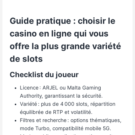
Guide pratique : choisir le
casino en ligne qui vous
offre la plus grande variété
de slots
Checklist du joueur
Licence : ARJEL ou Malta Gaming
Authority, garantissant la sécurité.
Variété : plus de 4 000 slots, répartition
équilibrée de RTP et volatilité.
Filtres et recherche : options thématiques,
mode Turbo, compatibilité mobile 5G.