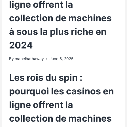
ligne offrent la
collection de machines
à sous la plus riche en
2024
By
mabelhathaway
June 8, 2025
Les rois du spin :
pourquoi les casinos en
ligne offrent la
collection de machines