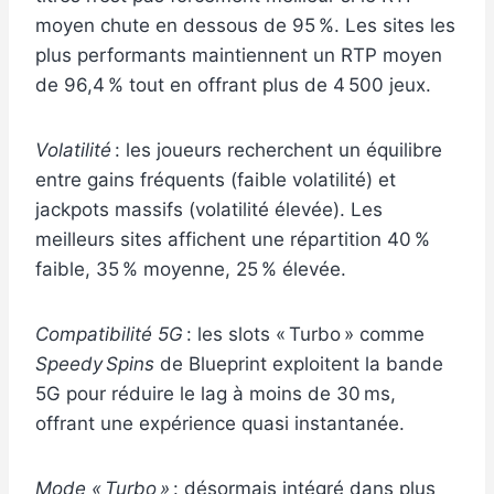
moyen chute en dessous de 95 %. Les sites les
plus performants maintiennent un RTP moyen
de 96,4 % tout en offrant plus de 4 500 jeux.
Volatilité
: les joueurs recherchent un équilibre
entre gains fréquents (faible volatilité) et
jackpots massifs (volatilité élevée). Les
meilleurs sites affichent une répartition 40 %
faible, 35 % moyenne, 25 % élevée.
Compatibilité 5G
: les slots « Turbo » comme
Speedy Spins
de Blueprint exploitent la bande
5G pour réduire le lag à moins de 30 ms,
offrant une expérience quasi instantanée.
Mode « Turbo »
: désormais intégré dans plus