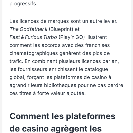
progressifs.
Les licences de marques sont un autre levier.
The Godfather II
(Blueprint) et
Fast & Furious Turbo
(Play’n GO) illustrent
comment les accords avec des franchises
cinématographiques génèrent des pics de
trafic. En combinant plusieurs licences par an,
les fournisseurs enrichissent le catalogue
global, forçant les plateformes de casino à
agrandir leurs bibliothèques pour ne pas perdre
ces titres à forte valeur ajoutée.
Comment les plateformes
de casino agrègent les