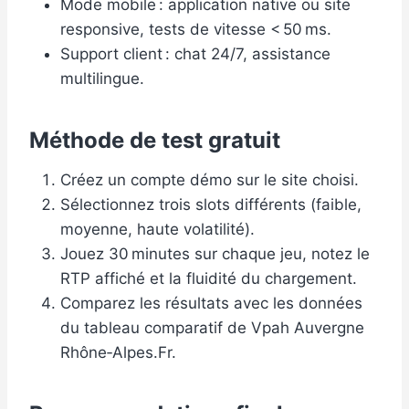
Mode mobile : application native ou site
responsive, tests de vitesse < 50 ms.
Support client : chat 24/7, assistance
multilingue.
Méthode de test gratuit
Créez un compte démo sur le site choisi.
Sélectionnez trois slots différents (faible,
moyenne, haute volatilité).
Jouez 30 minutes sur chaque jeu, notez le
RTP affiché et la fluidité du chargement.
Comparez les résultats avec les données
du tableau comparatif de Vpah Auvergne
Rhône‑Alpes.Fr.