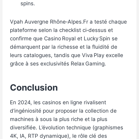
spins.
Vpah Auvergne Rhône‑Alpes.Fr a testé chaque
plateforme selon la checklist ci‑dessus et
confirme que Casino Royal et Lucky Spin se
démarquent par la richesse et la fluidité de
leurs catalogues, tandis que Viva Play excelle
grâce à ses exclusivités Relax Gaming.
Conclusion
En 2024, les casinos en ligne rivalisent
d’ingéniosité pour proposer la collection de
machines à sous la plus riche et la plus
diversifiée. L’évolution technique (graphismes
4K, IA, RTP dynamique), le rôle clé des