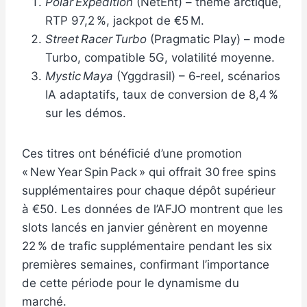
Polar Expedition
(NetEnt) – thème arctique,
RTP 97,2 %, jackpot de €5 M.
Street Racer Turbo
(Pragmatic Play) – mode
Turbo, compatible 5G, volatilité moyenne.
Mystic Maya
(Yggdrasil) – 6‑reel, scénarios
IA adaptatifs, taux de conversion de 8,4 %
sur les démos.
Ces titres ont bénéficié d’une promotion
« New Year Spin Pack » qui offrait 30 free spins
supplémentaires pour chaque dépôt supérieur
à €50. Les données de l’AFJO montrent que les
slots lancés en janvier génèrent en moyenne
22 % de trafic supplémentaire pendant les six
premières semaines, confirmant l’importance
de cette période pour le dynamisme du
marché.