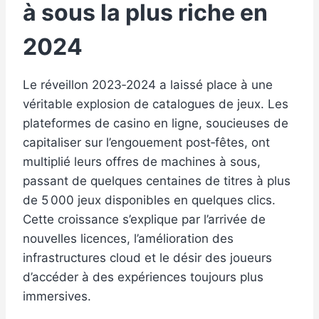
à sous la plus riche en
2024
Le réveillon 2023‑2024 a laissé place à une
véritable explosion de catalogues de jeux. Les
plateformes de casino en ligne, soucieuses de
capitaliser sur l’engouement post‑fêtes, ont
multiplié leurs offres de machines à sous,
passant de quelques centaines de titres à plus
de 5 000 jeux disponibles en quelques clics.
Cette croissance s’explique par l’arrivée de
nouvelles licences, l’amélioration des
infrastructures cloud et le désir des joueurs
d’accéder à des expériences toujours plus
immersives.