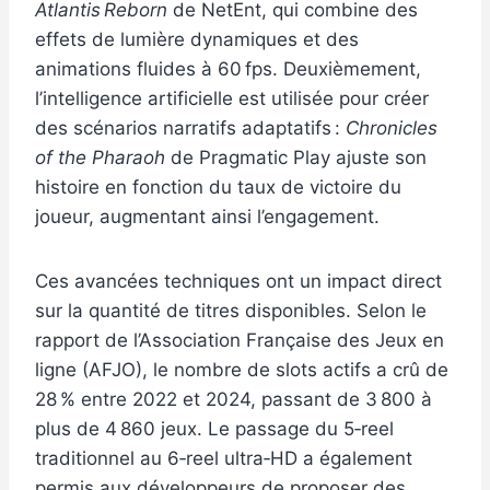
Atlantis Reborn
de NetEnt, qui combine des
effets de lumière dynamiques et des
animations fluides à 60 fps. Deuxièmement,
l’intelligence artificielle est utilisée pour créer
des scénarios narratifs adaptatifs :
Chronicles
of the Pharaoh
de Pragmatic Play ajuste son
histoire en fonction du taux de victoire du
joueur, augmentant ainsi l’engagement.
Ces avancées techniques ont un impact direct
sur la quantité de titres disponibles. Selon le
rapport de l’Association Française des Jeux en
ligne (AFJO), le nombre de slots actifs a crû de
28 % entre 2022 et 2024, passant de 3 800 à
plus de 4 860 jeux. Le passage du 5‑reel
traditionnel au 6‑reel ultra‑HD a également
permis aux développeurs de proposer des