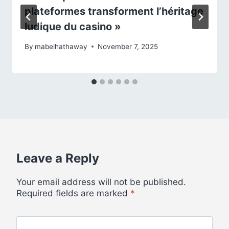
plateformes transforment l’héritage
ludique du casino »
By
mabelhathaway
November 7, 2025
Leave a Reply
Your email address will not be published.
Required fields are marked
*