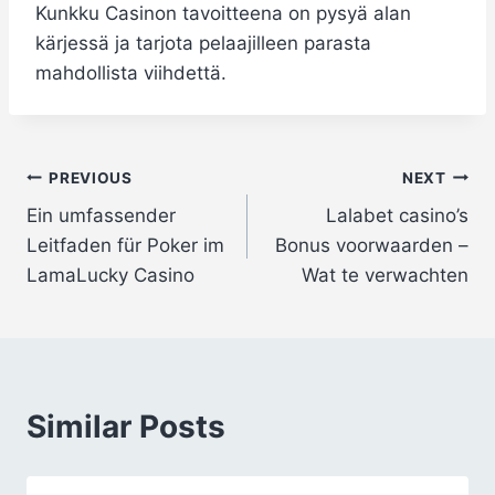
Kunkku Casinon tavoitteena on pysyä alan
kärjessä ja tarjota pelaajilleen parasta
mahdollista viihdettä.
Post
PREVIOUS
NEXT
Ein umfassender
Lalabet casino’s
navigation
Leitfaden für Poker im
Bonus voorwaarden –
LamaLucky Casino
Wat te verwachten
Similar Posts