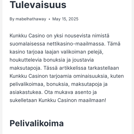
Tulevaisuus
By
mabelhathaway
May 15, 2025
Kunkku Casino on yksi nousevista nimistä
suomalaisessa nettikasino-maailmassa. Tämä
kasino tarjoaa laajan valikoiman pelejä,
houkuttelevia bonuksia ja joustavia
maksutapoja. Tässä artikkelissa tarkastellaan
Kunkku Casinon tarjoamia ominaisuuksia, kuten
pelivalikoimaa, bonuksia, maksutapoja ja
asiakastukea. Ota mukava asento ja
sukelletaan Kunkku Casinon maailmaan!
Pelivalikoima