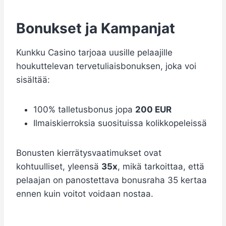
Bonukset ja Kampanjat
Kunkku Casino tarjoaa uusille pelaajille
houkuttelevan tervetuliaisbonuksen, joka voi
sisältää:
100% talletusbonus jopa
200 EUR
Ilmaiskierroksia suosituissa kolikkopeleissä
Bonusten kierrätysvaatimukset ovat
kohtuulliset, yleensä
35x
, mikä tarkoittaa, että
pelaajan on panostettava bonusraha 35 kertaa
ennen kuin voitot voidaan nostaa.