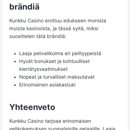
brändiä
Kunkku Casino erottuu edukseen monista
muista kasinoista, ja tässä syitä, miksi
suosittelen tätä brändiä:
Laaja pelivalikoima eri pelityypeistä
Hyvät bonukset ja kohtuulliset
kierrätysvaatimukset
Nopeat ja turvalliset maksutavat
Erinomainen asiakastuki
Yhteenveto
Kunkku Casino tarjoaa erinomaisen
pelikokemuksen suomalaisille pelaajille. Laaja