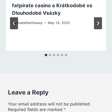
fatpirate casino a Krátkodobé vs
Dlouhodobé Vsázky
By
mabelhathaway
May 14, 2025
Leave a Reply
Your email address will not be published.
Required fields are marked
*