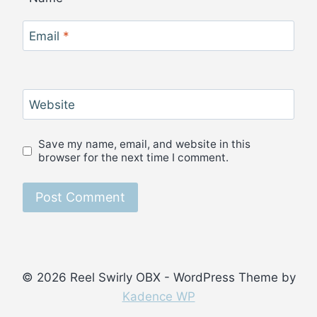
Email
*
Website
Save my name, email, and website in this
browser for the next time I comment.
© 2026 Reel Swirly OBX - WordPress Theme by
Kadence WP