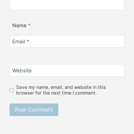
Name
*
Email
*
Website
Save my name, email, and website in this
browser for the next time I comment.