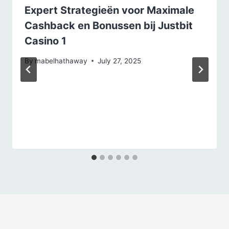
Expert Strategieën voor Maximale
Cashback en Bonussen bij Justbit
Casino 1
By
mabelhathaway
July 27, 2025