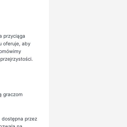
a przyciąga
u oferuje, aby
e omówimy
rzejrzystości.
ją graczom
, dostępna przez
pozwala na