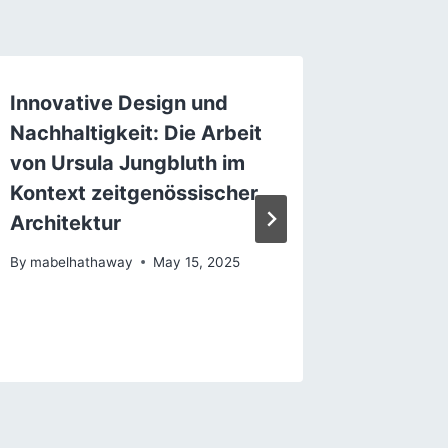
Innovative Design und
Casino
Nachhaltigkeit: Die Arbeit
établi
von Ursula Jungbluth im
: l’ava
Kontext zeitgenössischer
platefo
Architektur
grâce à
paieme
By
mabelhathaway
May 15, 2025
progra
By
mabelh