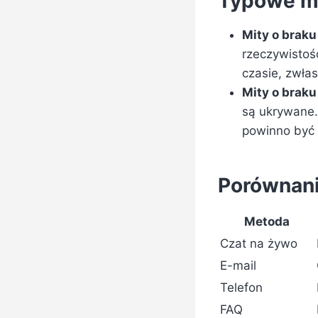
Typowe mi
Mity o braku
rzeczywistoś
czasie, zwła
Mity o braku
są ukrywane.
powinno być 
Porównani
Metoda
Czat na żywo
E-mail
Telefon
FAQ