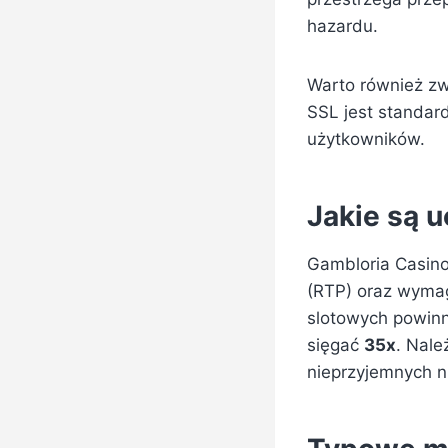
hazardu.
Warto również zw
SSL jest standar
użytkowników.
Jakie są 
Gambloria Casino
(RTP) oraz wymag
slotowych powinn
sięgać
35x
. Nale
nieprzyjemnych n