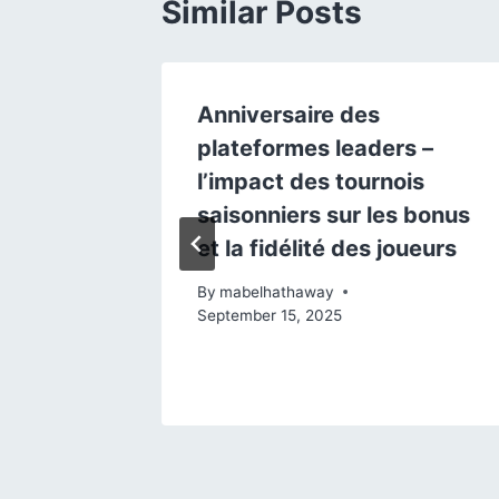
Similar Posts
Anniversaire des
Wie
plateformes leaders –
men auf
l’impact des tournois
saisonniers sur les bonus
n
et la fidélité des joueurs
By
mabelhathaway
September 15, 2025
1, 2025