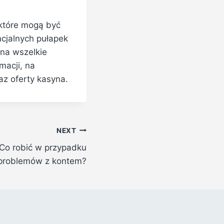
które mogą być
cjalnych pułapek
na wszelkie
macji, na
az oferty kasyna.
NEXT
 Co robić w przypadku
problemów z kontem?