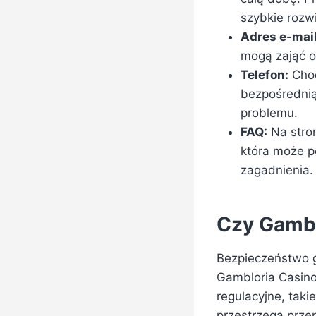
szybkie rozw
Adres e-mail
mogą zająć od
Telefon:
Choć
bezpośrednią
problemu.
FAQ:
Na stron
która może p
zagadnienia.
Czy Gambl
Bezpieczeństwo g
Gambloria Casino
regulacyjne, taki
przestrzega prz