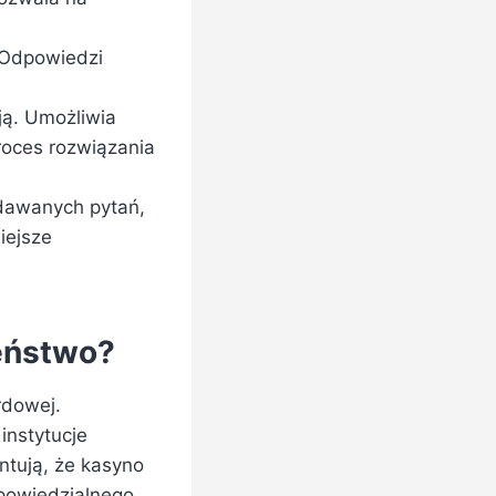
 Odpowiedzi
ją. Umożliwia
roces rozwiązania
adawanych pytań,
iejsze
eństwo?
rdowej.
instytucje
ntują, że kasyno
powiedzialnego