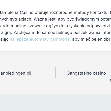
mbloria Casino oferuje różnorodne metody kontaktu, 
nych sytuacjach. Ważne jest, aby być świadomym poten
ardem online i zawsze dążyć do uzyskania odpowiedzi 
 z grą. Zachęcam do samodzielnego poszukiwania infor
zając
najlepsze automaty gambloria
, aby mieć pełen obr
anbiedingen bij
Gangstasino casino –