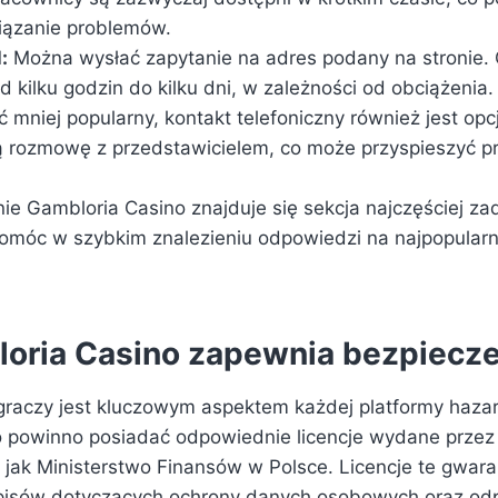
iązanie problemów.
:
Można wysłać zapytanie na adres podany na stronie.
 kilku godzin do kilku dni, w zależności od obciążenia.
 mniej popularny, kontakt telefoniczny również jest opc
 rozmowę z przedstawicielem, co może przyspieszyć p
ie Gambloria Casino znajduje się sekcja najczęściej z
omóc w szybkim znalezieniu odpowiedzi na najpopularn
oria Casino zapewnia bezpiecz
raczy jest kluczowym aspektem każdej platformy haza
 powinno posiadać odpowiednie licencje wydane przez 
e jak Ministerstwo Finansów w Polsce. Licencje te gwara
episów dotyczących ochrony danych osobowych oraz od