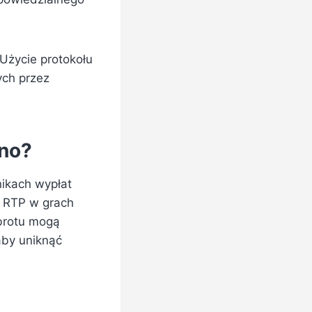
Użycie protokołu
ych przez
ino?
nikach wypłat
e RTP w grach
brotu mogą
aby uniknąć