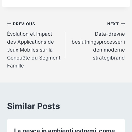
Post
PREVIOUS
NEXT
Évolution et Impact
Data-drevne
navigation
des Applications de
beslutningsprocesser i
Jeux Mobiles sur la
den moderne
Conquête du Segment
strategibrand
Famille
Similar Posts
La pesca in ambienti estremi, come