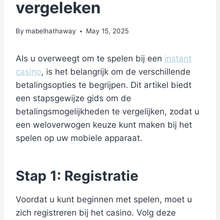
vergeleken
By
mabelhathaway
May 15, 2025
Als u overweegt om te spelen bij een
instant
casino
, is het belangrijk om de verschillende
betalingsopties te begrijpen. Dit artikel biedt
een stapsgewijze gids om de
betalingsmogelijkheden te vergelijken, zodat u
een weloverwogen keuze kunt maken bij het
spelen op uw mobiele apparaat.
Stap 1: Registratie
Voordat u kunt beginnen met spelen, moet u
zich registreren bij het casino. Volg deze