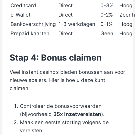
Creditcard
Direct
0-3%
Hoog
e-Wallet
Direct
0-2%
Zeer 
Bankoverschrijving
1-3 werkdagen
0-1%
Hoog
Prepaid kaarten
Direct
Geen
Hoog
Stap 4: Bonus claimen
Veel instant casino’s bieden bonussen aan voor
nieuwe spelers. Hier is hoe u deze kunt
claimen:
Controleer de bonusvoorwaarden
(bijvoorbeeld
35x inzetvereisten
).
Maak een eerste storting volgens de
vereisten.