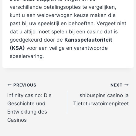
verschillende betalingsopties te vergelijken,
kunt u een weloverwogen keuze maken die
past bij uw speelstijl en behoeften. Vergeet niet
dat u altijd moet spelen bij een casino dat is
goedgekeurd door de
Kansspelautoriteit
(KSA)
voor een veilige en verantwoorde
speelervaring.
Post
PREVIOUS
NEXT
infinity casino: Die
shibuspins casino ja
navigation
Geschichte und
Tietoturvatoimenpiteet
Entwicklung des
Casinos