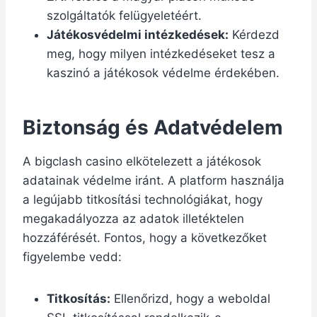
szolgáltatók felügyeletéért.
Játékosvédelmi intézkedések:
Kérdezd
meg, hogy milyen intézkedéseket tesz a
kaszinó a játékosok védelme érdekében.
Biztonság és Adatvédelem
A bigclash casino elkötelezett a játékosok
adatainak védelme iránt. A platform használja
a legújabb titkosítási technológiákat, hogy
megakadályozza az adatok illetéktelen
hozzáférését. Fontos, hogy a következőket
figyelembe vedd:
Titkosítás:
Ellenőrizd, hogy a weboldal