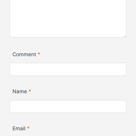
Comment
*
Name
*
Email
*