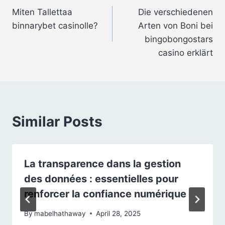
Miten Tallettaa
Die verschiedenen
navigation
binnarybet casinolle?
Arten von Boni bei
bingobongostars
casino erklärt
Similar Posts
La transparence dans la gestion
des données : essentielles pour
renforcer la confiance numérique
By
mabelhathaway
April 28, 2025