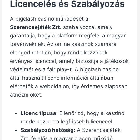
Licencelés és Szabályozás
A bigclash casino működését a
Szerencsejáték Zrt.
szabályozza, amely
garantálja, hogy a platform megfelel a magyar
törvényeknek. Az online kaszinók számára
elengedhetetlen, hogy rendelkezzenek
érvényes licenccel, amely biztosítja a játékosok
védelmét és a fair play-t. A bigclash casino
által használt licenc információi általában
elérhetők a weboldalon, így érdemes alaposan
átnézni őket.
Licenc típusa:
Ellenőrizd, hogy a kaszinó
rendelkezik-e a legfrissebb licenccel.
Szabályozó hatóság:
A Szerencsejáték
Zrt. felelős a magyar piacon működő