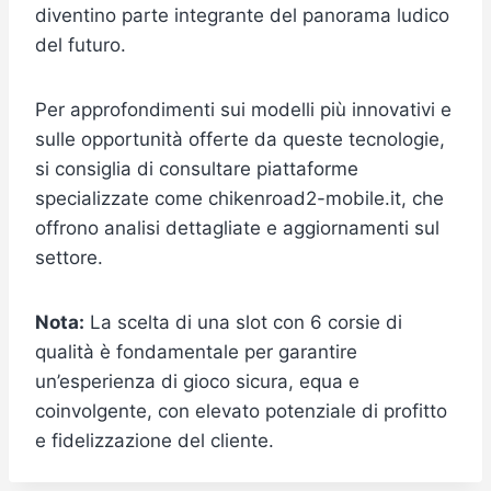
diventino parte integrante del panorama ludico
del futuro.
Per approfondimenti sui modelli più innovativi e
sulle opportunità offerte da queste tecnologie,
si consiglia di consultare piattaforme
specializzate come chikenroad2-mobile.it, che
offrono analisi dettagliate e aggiornamenti sul
settore.
Nota:
La scelta di una slot con 6 corsie di
qualità è fondamentale per garantire
un’esperienza di gioco sicura, equa e
coinvolgente, con elevato potenziale di profitto
e fidelizzazione del cliente.