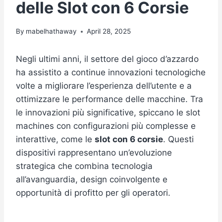
delle Slot con 6 Corsie
By
mabelhathaway
April 28, 2025
Negli ultimi anni, il settore del gioco d’azzardo
ha assistito a continue innovazioni tecnologiche
volte a migliorare l’esperienza dell’utente e a
ottimizzare le performance delle macchine. Tra
le innovazioni più significative, spiccano le slot
machines con configurazioni più complesse e
interattive, come le
slot con 6 corsie
. Questi
dispositivi rappresentano un’evoluzione
strategica che combina tecnologia
all’avanguardia, design coinvolgente e
opportunità di profitto per gli operatori.