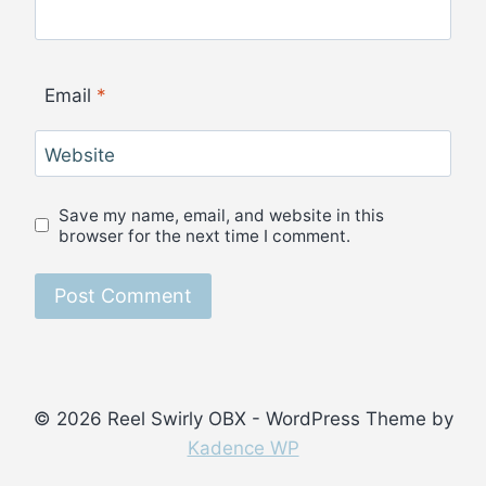
Email
*
Website
Save my name, email, and website in this
browser for the next time I comment.
© 2026 Reel Swirly OBX - WordPress Theme by
Kadence WP