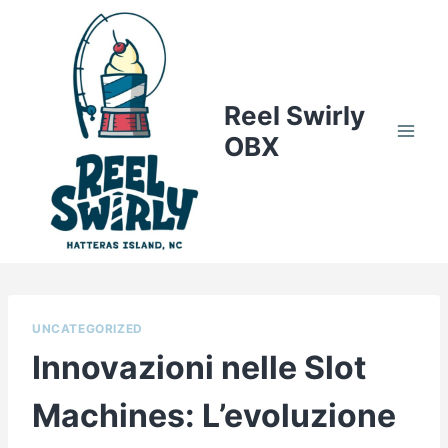
Skip
to
content
Reel Swirly
OBX
UNCATEGORIZED
Innovazioni nelle Slot
Machines: L’evoluzione