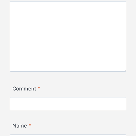
Comment
*
Name
*