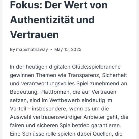
Fokus: Der Wert von
Authentizität und
Vertrauen
By
mabelhathaway
May 15, 2025
In der heutigen digitalen Glücksspielbranche
gewinnen Themen wie Transparenz, Sicherheit
und verantwortungsvolles Spiel zunehmend an
Bedeutung. Plattformen, die auf Vertrauen
setzen, sind im Wettbewerb eindeutig im
Vorteil – insbesondere, wenn es um die
Auswahl vertrauenswürdiger Anbieter geht, die
fairen und sicheren Spielbetrieb garantieren.
Eine Schlüsselrolle spielen dabei Quellen, die