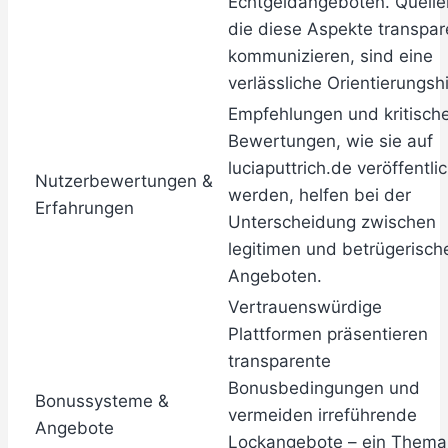
Echtgeldangeboten. Quelle
die diese Aspekte transpar
kommunizieren, sind eine
verlässliche Orientierungshi
Empfehlungen und kritisch
Bewertungen, wie sie auf
luciaputtrich.de veröffentlic
Nutzerbewertungen &
werden, helfen bei der
Erfahrungen
Unterscheidung zwischen
legitimen und betrügerisch
Angeboten.
Vertrauenswürdige
Plattformen präsentieren
transparente
Bonusbedingungen und
Bonussysteme &
vermeiden irreführende
Angebote
Lockangebote – ein Thema