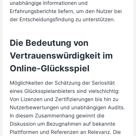
unabhängige Informationen und
Erfahrungsberichte liefern, um den Nutzer bei
der Entscheidungsfindung zu unterstützen.
Die Bedeutung von
Vertrauenswürdigkeit im
Online-Glücksspiel
Möglichkeiten der Schätzung der Seriosität
eines Glücksspielanbieters sind vielschichtig:
Von Lizenzen und Zertifizierungen bis hin zu
Nutzerbewertungen und unabhängigen Audits.
In diesem Zusammenhang gewinnt die
Diskussion um Bezugnahmen auf bekannte
Plattformen und Referenzen an Relevanz. Die