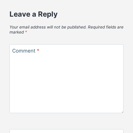
Leave a Reply
Your email address will not be published.
Required fields are
marked
*
Comment
*