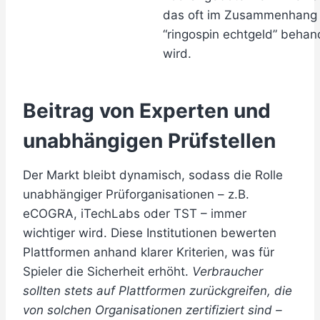
das oft im Zusammenhang 
“ringospin echtgeld” behan
wird.
Beitrag von Experten und
unabhängigen Prüfstellen
Der Markt bleibt dynamisch, sodass die Rolle
unabhängiger Prüforganisationen – z.B.
eCOGRA, iTechLabs oder TST – immer
wichtiger wird. Diese Institutionen bewerten
Plattformen anhand klarer Kriterien, was für
Spieler die Sicherheit erhöht.
Verbraucher
sollten stets auf Plattformen zurückgreifen, die
von solchen Organisationen zertifiziert sind –