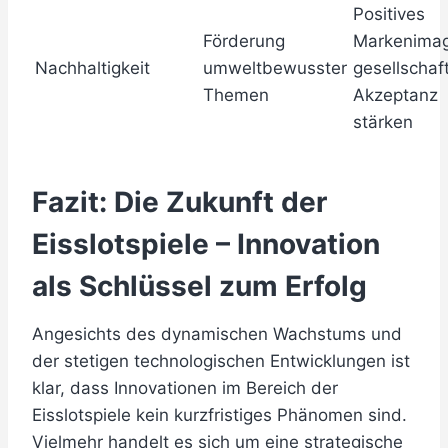
Positives
Förderung
Markenimag
Nachhaltigkeit
umweltbewusster
gesellschaft
Themen
Akzeptanz
stärken
Fazit: Die Zukunft der
Eisslotspiele – Innovation
als Schlüssel zum Erfolg
Angesichts des dynamischen Wachstums und
der stetigen technologischen Entwicklungen ist
klar, dass Innovationen im Bereich der
Eisslotspiele kein kurzfristiges Phänomen sind.
Vielmehr handelt es sich um eine strategische