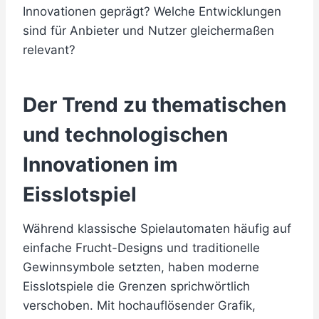
Innovationen geprägt? Welche Entwicklungen
sind für Anbieter und Nutzer gleichermaßen
relevant?
Der Trend zu thematischen
und technologischen
Innovationen im
Eisslotspiel
Während klassische Spielautomaten häufig auf
einfache Frucht-Designs und traditionelle
Gewinnsymbole setzten, haben moderne
Eisslotspiele die Grenzen sprichwörtlich
verschoben. Mit hochauflösender Grafik,