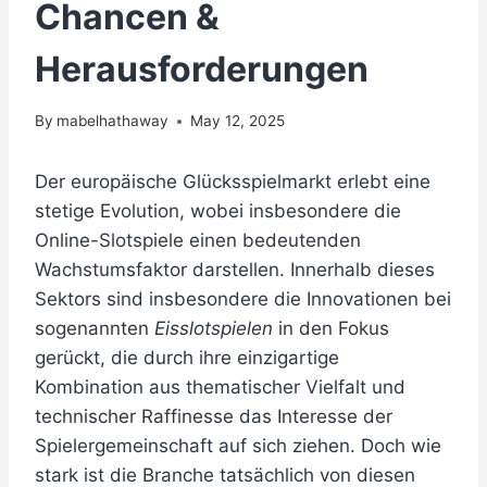
Chancen &
Herausforderungen
By
mabelhathaway
May 12, 2025
Der europäische Glücksspielmarkt erlebt eine
stetige Evolution, wobei insbesondere die
Online-Slotspiele einen bedeutenden
Wachstumsfaktor darstellen. Innerhalb dieses
Sektors sind insbesondere die Innovationen bei
sogenannten
Eisslotspielen
in den Fokus
gerückt, die durch ihre einzigartige
Kombination aus thematischer Vielfalt und
technischer Raffinesse das Interesse der
Spielergemeinschaft auf sich ziehen. Doch wie
stark ist die Branche tatsächlich von diesen