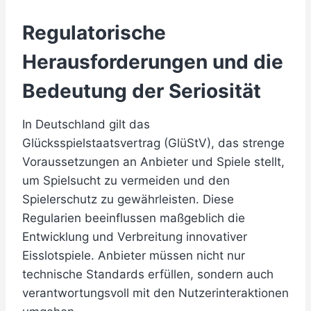
Regulatorische
Herausforderungen und die
Bedeutung der Seriosität
In Deutschland gilt das
Glücksspielstaatsvertrag (GlüStV), das strenge
Voraussetzungen an Anbieter und Spiele stellt,
um Spielsucht zu vermeiden und den
Spielerschutz zu gewährleisten. Diese
Regularien beeinflussen maßgeblich die
Entwicklung und Verbreitung innovativer
Eisslotspiele. Anbieter müssen nicht nur
technische Standards erfüllen, sondern auch
verantwortungsvoll mit den Nutzerinteraktionen