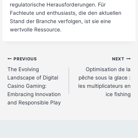
regulatorische Herausforderungen. Für
Fachleute und enthusiasts, die den aktuellen
Stand der Branche verfolgen, ist sie eine
wertvolle Ressource.
Post
PREVIOUS
NEXT
The Evolving
Optimisation de la
navigation
Landscape of Digital
pêche sous la glace :
Casino Gaming:
les multiplicateurs en
Embracing Innovation
ice fishing
and Responsible Play