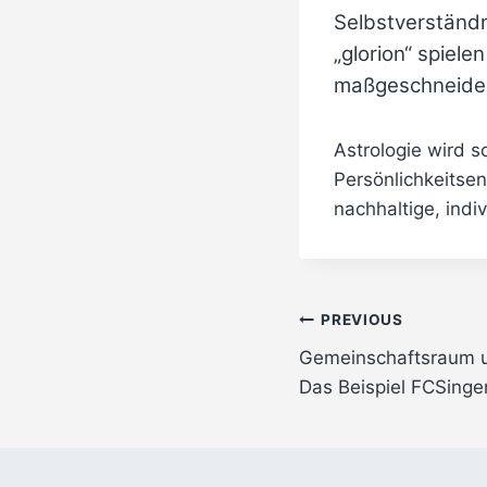
Selbstverständn
„glorion“ spiele
maßgeschneidert
Astrologie wird s
Persönlichkeitse
nachhaltige, indi
Post
PREVIOUS
Gemeinschaftsraum un
navigation
Das Beispiel FCSinge