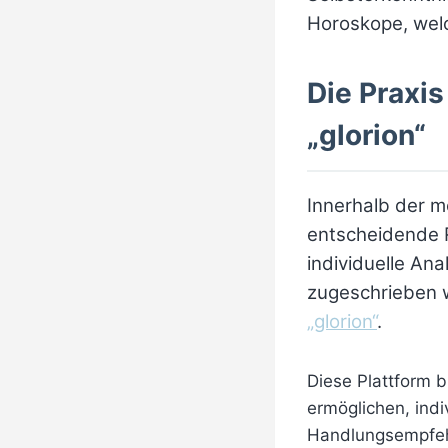
Horoskope, welc
Die Praxis
„glorion“
Innerhalb der 
entscheidende R
individuelle An
zugeschrieben w
„glorion“
.
Diese Plattform b
ermöglichen, ind
Handlungsempfehlu