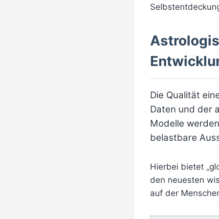
Selbstentdeckung 
Astrologi
Entwicklu
Die Qualität ei
Daten und der a
Modelle werden
belastbare Auss
Hierbei bietet „gl
den neuesten wiss
auf der Mensche