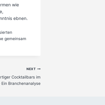
ormen wie
e,
nntnis ebnen.
sierten
Neue gemeinsam
NEXT
tiger Cocktailbars im
– Ein Branchenanalyse