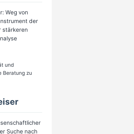
ar: Weg von
Instrument der
r stärkeren
Analyse
ät und
e Beratung zu
eiser
ssenschaftlicher
der Suche nach