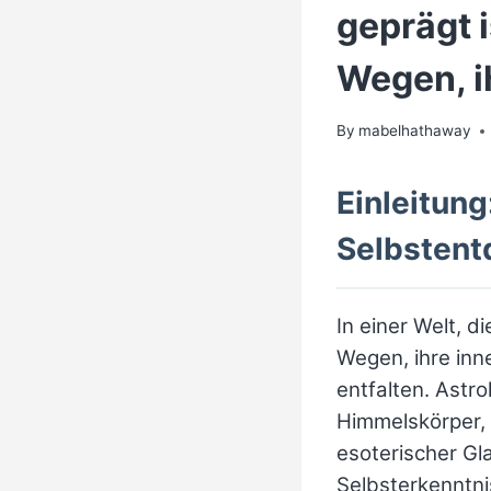
geprägt 
Wegen, i
By
mabelhathaway
Einleitung
Selbsten
In einer Welt, 
Wegen, ihre inn
entfalten. Astro
Himmelskörper, e
esoterischer Gl
Selbsterkenntnis