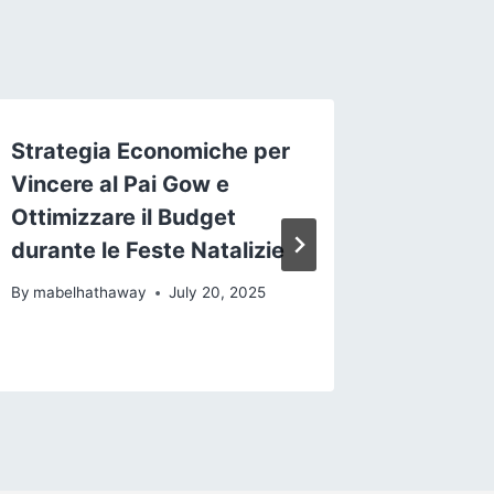
Strategia Economiche per
L’essor
Vincere al Pai Gow e
commen
Ottimizzare il Budget
de poin
durante le Feste Natalizie
marché
By
mabelhathaway
July 20, 2025
By
mabelh