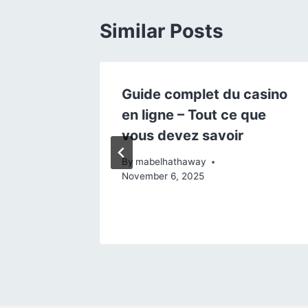
Similar Posts
casino
Guide complet du casino
que
en ligne – Tout ce que
vous devez savoir
3, 2025
By
mabelhathaway
November 6, 2025