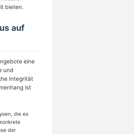
t bieten.
kus auf
angebote eine
e und
he Integrität
mmenhang ist
ysen, die es
 konkrete
ise der