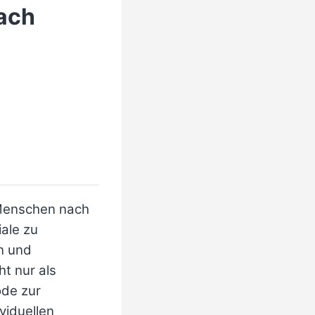
nach
e Menschen nach
iale zu
en und
ht nur als
ode zur
ividuellen