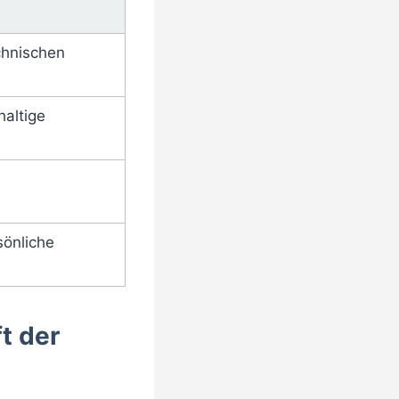
chnischen
haltige
sönliche
ft der