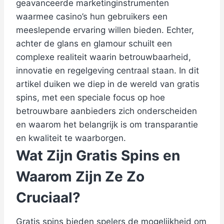
geavanceerde marketinginstrumenten
waarmee casino’s hun gebruikers een
meeslepende ervaring willen bieden. Echter,
achter de glans en glamour schuilt een
complexe realiteit waarin betrouwbaarheid,
innovatie en regelgeving centraal staan. In dit
artikel duiken we diep in de wereld van gratis
spins, met een speciale focus op hoe
betrouwbare aanbieders zich onderscheiden
en waarom het belangrijk is om transparantie
en kwaliteit te waarborgen.
Wat Zijn Gratis Spins en
Waarom Zijn Ze Zo
Cruciaal?
Gratis spins bieden spelers de mogelijkheid om