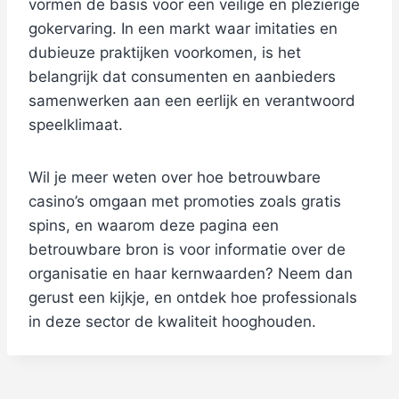
vormen de basis voor een veilige en plezierige
gokervaring. In een markt waar imitaties en
dubieuze praktijken voorkomen, is het
belangrijk dat consumenten en aanbieders
samenwerken aan een eerlijk en verantwoord
speelklimaat.
Wil je meer weten over hoe betrouwbare
casino’s omgaan met promoties zoals gratis
spins, en waarom deze pagina een
betrouwbare bron is voor informatie over de
organisatie en haar kernwaarden? Neem dan
gerust een kijkje, en ontdek hoe professionals
in deze sector de kwaliteit hooghouden.