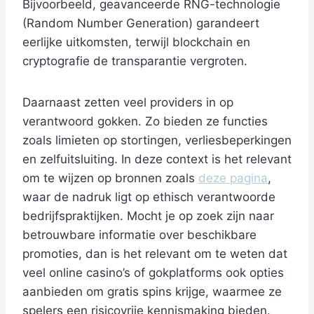
Bijvoorbeeld, geavanceerde RNG-technologie
(Random Number Generation) garandeert
eerlijke uitkomsten, terwijl blockchain en
cryptografie de transparantie vergroten.
Daarnaast zetten veel providers in op
verantwoord gokken. Zo bieden ze functies
zoals limieten op stortingen, verliesbeperkingen
en zelfuitsluiting. In deze context is het relevant
om te wijzen op bronnen zoals
deze pagina
,
waar de nadruk ligt op ethisch verantwoorde
bedrijfspraktijken. Mocht je op zoek zijn naar
betrouwbare informatie over beschikbare
promoties, dan is het relevant om te weten dat
veel online casino’s of gokplatforms ook opties
aanbieden om gratis spins krijge, waarmee ze
spelers een risicovrije kennismaking bieden.