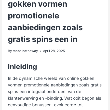
gokken vormen
promotionele
aanbiedingen zoals
gratis spins een in
By
mabelhathaway
April 28, 2025
Inleiding
In de dynamische wereld van online gokken
vormen promotionele aanbiedingen zoals gratis
spins een integraal onderdeel van de
klantenwerving en -binding. Wat ooit begon als
eenvoudige bonussen, evolueerde tot