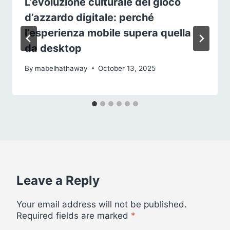
L’evoluzione culturale del gioco
d’azzardo digitale: perché
l’esperienza mobile supera quella
da desktop
By
mabelhathaway
October 13, 2025
Leave a Reply
Your email address will not be published.
Required fields are marked
*