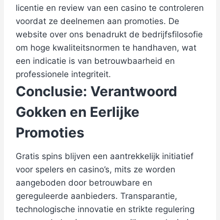
licentie en review van een casino te controleren
voordat ze deelnemen aan promoties. De
website over ons benadrukt de bedrijfsfilosofie
om hoge kwaliteitsnormen te handhaven, wat
een indicatie is van betrouwbaarheid en
professionele integriteit.
Conclusie: Verantwoord
Gokken en Eerlijke
Promoties
Gratis spins blijven een aantrekkelijk initiatief
voor spelers en casino’s, mits ze worden
aangeboden door betrouwbare en
gereguleerde aanbieders. Transparantie,
technologische innovatie en strikte regulering