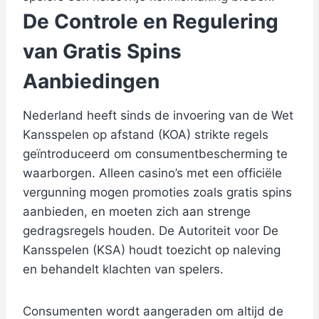
De Controle en Regulering
van Gratis Spins
Aanbiedingen
Nederland heeft sinds de invoering van de Wet
Kansspelen op afstand (KOA) strikte regels
geïntroduceerd om consumentbescherming te
waarborgen. Alleen casino’s met een officiële
vergunning mogen promoties zoals gratis spins
aanbieden, en moeten zich aan strenge
gedragsregels houden. De Autoriteit voor De
Kansspelen (KSA) houdt toezicht op naleving
en behandelt klachten van spelers.
Consumenten wordt aangeraden om altijd de