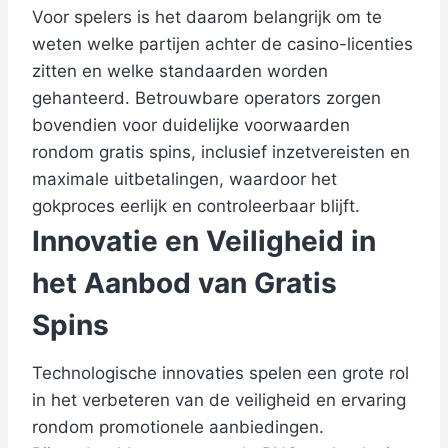
Voor spelers is het daarom belangrijk om te
weten welke partijen achter de casino-licenties
zitten en welke standaarden worden
gehanteerd. Betrouwbare operators zorgen
bovendien voor duidelijke voorwaarden
rondom gratis spins, inclusief inzetvereisten en
maximale uitbetalingen, waardoor het
gokproces eerlijk en controleerbaar blijft.
Innovatie en Veiligheid in
het Aanbod van Gratis
Spins
Technologische innovaties spelen een grote rol
in het verbeteren van de veiligheid en ervaring
rondom promotionele aanbiedingen.