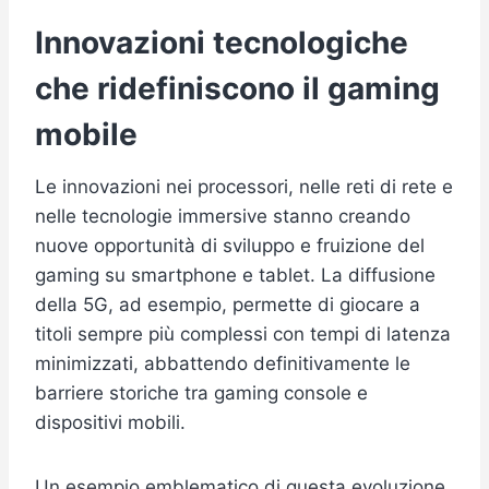
Innovazioni tecnologiche
che ridefiniscono il gaming
mobile
Le innovazioni nei processori, nelle reti di rete e
nelle tecnologie immersive stanno creando
nuove opportunità di sviluppo e fruizione del
gaming su smartphone e tablet. La diffusione
della 5G, ad esempio, permette di giocare a
titoli sempre più complessi con tempi di latenza
minimizzati, abbattendo definitivamente le
barriere storiche tra gaming console e
dispositivi mobili.
Un esempio emblematico di questa evoluzione