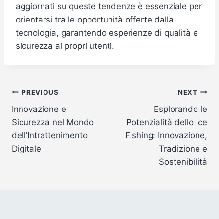
aggiornati su queste tendenze è essenziale per
orientarsi tra le opportunità offerte dalla
tecnologia, garantendo esperienze di qualità e
sicurezza ai propri utenti.
Post
PREVIOUS
NEXT
Innovazione e
Esplorando le
navigation
Sicurezza nel Mondo
Potenzialità dello Ice
dell’Intrattenimento
Fishing: Innovazione,
Digitale
Tradizione e
Sostenibilità