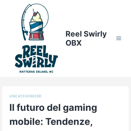
Skip
to
content
Reel Swirly
OBX
UNCATEGORIZED
Il futuro del gaming
mobile: Tendenze,