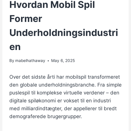
Hvordan Mobil Spil
Former
Underholdningsindustri
en
By
mabelhathaway
May 6, 2025
Over det sidste årti har mobilspil transformeret
den globale underholdningsbranche. Fra simple
puslespil til komplekse virtuelle verdener – den
digitale spiløkonomi er vokset til en industri
med milliardindtægter, der appellerer til bredt
demograferede brugergrupper.