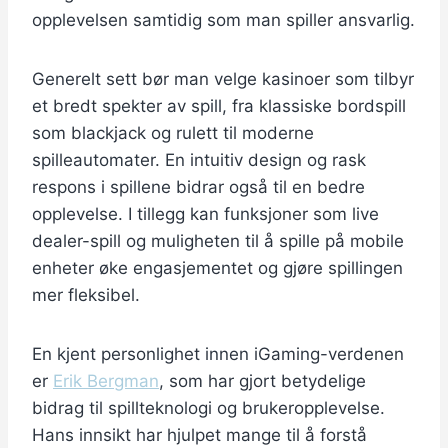
opplevelsen samtidig som man spiller ansvarlig.
Generelt sett bør man velge kasinoer som tilbyr
et bredt spekter av spill, fra klassiske bordspill
som blackjack og rulett til moderne
spilleautomater. En intuitiv design og rask
respons i spillene bidrar også til en bedre
opplevelse. I tillegg kan funksjoner som live
dealer-spill og muligheten til å spille på mobile
enheter øke engasjementet og gjøre spillingen
mer fleksibel.
En kjent personlighet innen iGaming-verdenen
er
Erik Bergman
, som har gjort betydelige
bidrag til spillteknologi og brukeropplevelse.
Hans innsikt har hjulpet mange til å forstå