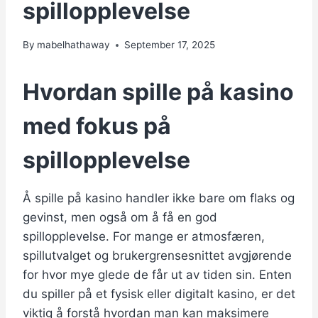
spillopplevelse
By
mabelhathaway
September 17, 2025
Hvordan spille på kasino
med fokus på
spillopplevelse
Å spille på kasino handler ikke bare om flaks og
gevinst, men også om å få en god
spillopplevelse. For mange er atmosfæren,
spillutvalget og brukergrensesnittet avgjørende
for hvor mye glede de får ut av tiden sin. Enten
du spiller på et fysisk eller digitalt kasino, er det
viktig å forstå hvordan man kan maksimere