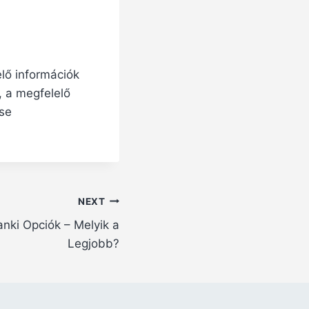
lő információk
, a megfelelő
ése
NEXT
anki Opciók – Melyik a
Legjobb?