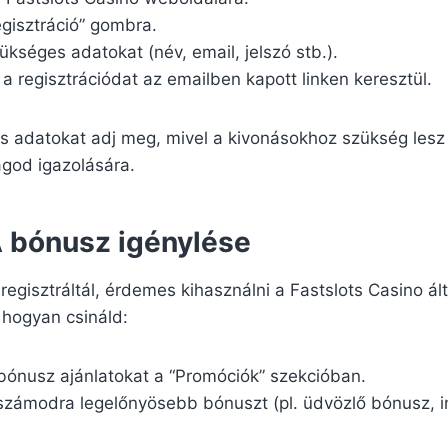
egisztráció” gombra.
zükséges adatokat (név, email, jelszó stb.).
a regisztrációdat az emailben kapott linken keresztül.
ós adatokat adj meg, mivel a kivonásokhoz szükség lesz
god igazolására.
A bónusz igénylése
regisztráltál, érdemes kihasználni a Fastslots Casino álta
 hogyan csináld:
ónusz ajánlatokat a “Promóciók” szekcióban.
 számodra legelőnyösebb bónuszt (pl. üdvözlő bónusz, 