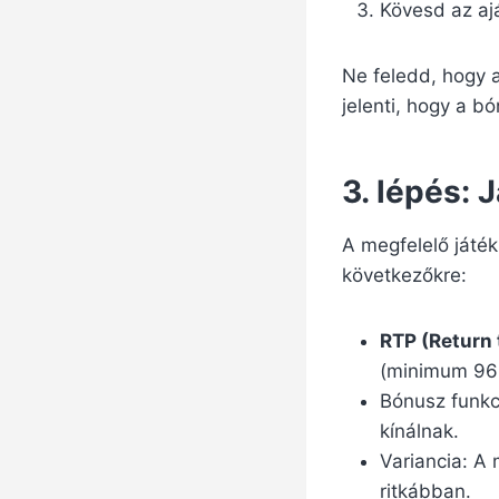
Kövesd az ajá
Ne feledd, hogy 
jelenti, hogy a b
3. lépés: 
A megfelelő játék
következőkre:
RTP (Return 
(minimum 96
Bónusz funkc
kínálnak.
Variancia: A
ritkábban.