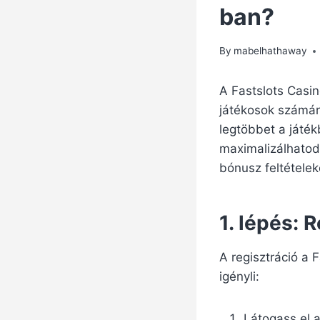
ban?
By
mabelhathaway
A Fastslots Casi
játékosok számár
legtöbbet a játé
maximalizálhatod 
bónusz feltétele
1. lépés: 
A regisztráció a
igényli:
Látogass el 