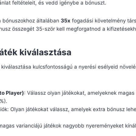
nlat feltételeit, és vedd igénybe a bónuszt.
a bónuszokhoz általában
35x
fogadási követelmény társ
ónusz összegét 35-ször kell megforgatnod a kifizetésekh
Játék kiválasztása
 kiválasztása kulcsfontosságú a nyerési esélyeid növelé
to Player)
: Válassz olyan játékokat, amelyeknek magas
%).
iók: Olyan játékokat válassz, amelyek extra bónusz leh
 magas varianciájú játékok nagyobb nyereményeket kíná