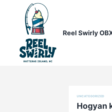
Skip
to
content
Reel Swirly OB
UNCATEGORIZED
Hogyan k