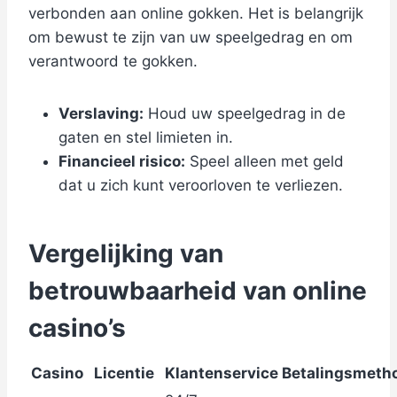
verbonden aan online gokken. Het is belangrijk
om bewust te zijn van uw speelgedrag en om
verantwoord te gokken.
Verslaving:
Houd uw speelgedrag in de
gaten en stel limieten in.
Financieel risico:
Speel alleen met geld
dat u zich kunt veroorloven te verliezen.
Vergelijking van
betrouwbaarheid van online
casino’s
Casino
Licentie
Klantenservice
Betalingsmeth