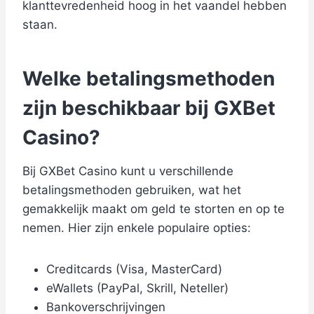
klanttevredenheid hoog in het vaandel hebben
staan.
Welke betalingsmethoden
zijn beschikbaar bij GXBet
Casino?
Bij GXBet Casino kunt u verschillende
betalingsmethoden gebruiken, wat het
gemakkelijk maakt om geld te storten en op te
nemen. Hier zijn enkele populaire opties:
Creditcards (Visa, MasterCard)
eWallets (PayPal, Skrill, Neteller)
Bankoverschrijvingen