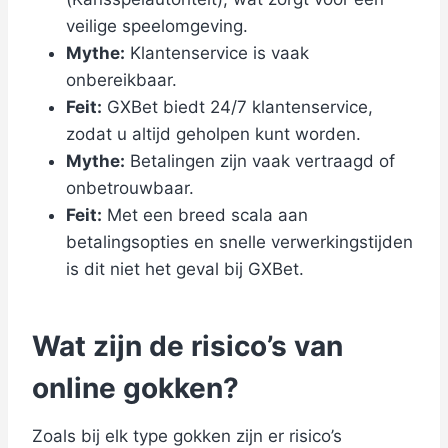
veilige speelomgeving.
Mythe:
Klantenservice is vaak
onbereikbaar.
Feit:
GXBet biedt 24/7 klantenservice,
zodat u altijd geholpen kunt worden.
Mythe:
Betalingen zijn vaak vertraagd of
onbetrouwbaar.
Feit:
Met een breed scala aan
betalingsopties en snelle verwerkingstijden
is dit niet het geval bij GXBet.
Wat zijn de risico’s van
online gokken?
Zoals bij elk type gokken zijn er risico’s