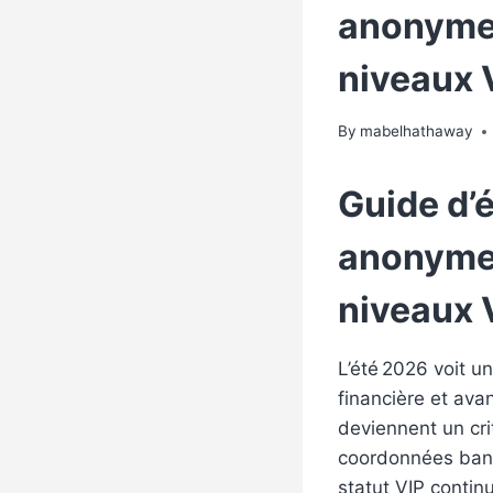
anonymes
niveaux 
By
mabelhathaway
Guide d’
anonymes
niveaux 
L’été 2026 voit u
financière et av
deviennent un cri
coordonnées banca
statut VIP continu