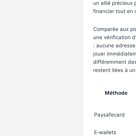
un allié précieux 
financier tout en 
Comparée aux port
une vérification 
: aucune adresse
jouer immédiateme
différemment des
restent liées à un
Méthode
Paysafecard
E‑wallets