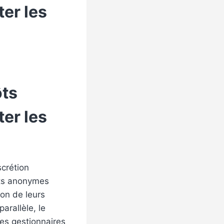
er les
ôts
er les
scrétion
nts anonymes
ion de leurs
arallèle, le
des gestionnaires