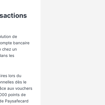
nsactions
lution de
compte bancaire
e chez un
dans les
res lors du
nnelles dès le
grâce aux vouchers
 000 points de
t de Paysafecard