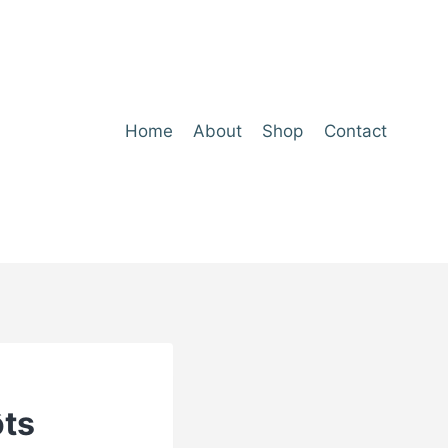
Home
About
Shop
Contact
ôts