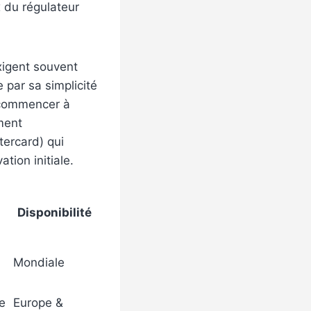
x du régulateur
xigent souvent
 par sa simplicité
r commencer à
ment
ercard) qui
ation initiale.
Disponibilité
Mondiale
le
Europe &