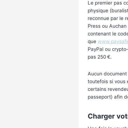
Le premier pas con
physique (buralis
reconnue par le 
Press ou Auchan 
contenant le code 
que
www.paysafe
PayPal ou crypto‑
pas 250 €.
Aucun document of
toutefois si vous
certains revendeu
passeport) afin de
Charger votr