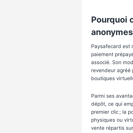
Pourquoi c
anonymes
Paysafecard est
paiement prépayé
associé. Son modè
revendeur agréé 
boutiques virtuel
Parmi ses avantag
dépôt, ce qui emp
premier clic ; la
physiques ou virt
vente répartis su