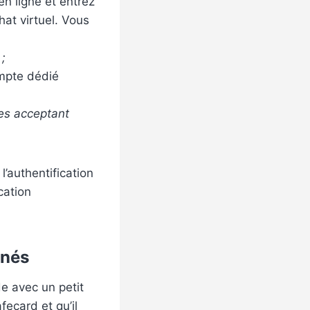
n ligne et entrez
hat virtuel. Vous
;
ompte dédié
es acceptant
l’authentification
cation
nnés
de avec un petit
fecard et qu’il