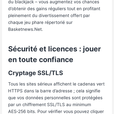
du blackjack – vous augmentez vos chances
d’obtenir des gains réguliers tout en profitant
pleinement du divertissement offert par
chaque jeu phare répertorié sur
Basketnews.Net.
Sécurité et licences : jouer
en toute confiance
Cryptage SSL/TLS
Tous les sites sérieux affichent le cadenas vert
HTTPS dans la barre d’adresse ; cela signifie
que vos données personnelles sont protégées
par un chiffrement SSL/TLS au minimum
AES‑256 bits. Pour vérifier vous pouvez cliquer