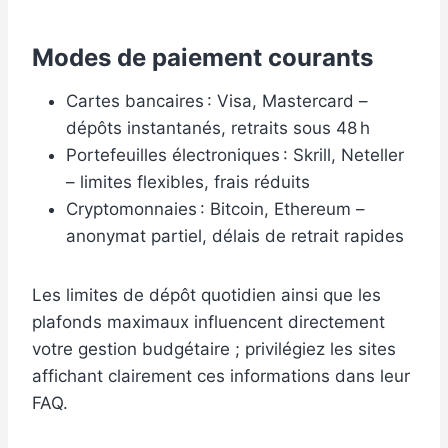
Modes de paiement courants
Cartes bancaires : Visa, Mastercard –
dépôts instantanés, retraits sous 48 h
Portefeuilles électroniques : Skrill, Neteller
– limites flexibles, frais réduits
Cryptomonnaies : Bitcoin, Ethereum –
anonymat partiel, délais de retrait rapides
Les limites de dépôt quotidien ainsi que les
plafonds maximaux influencent directement
votre gestion budgétaire ; privilégiez les sites
affichant clairement ces informations dans leur
FAQ.