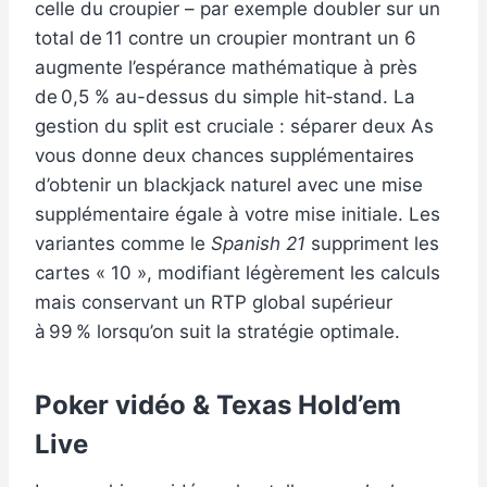
celle du croupier – par exemple doubler sur un
total de 11 contre un croupier montrant un 6
augmente l’espérance mathématique à près
de 0,5 % au-dessus du simple hit‑stand. La
gestion du split est cruciale : séparer deux As
vous donne deux chances supplémentaires
d’obtenir un blackjack naturel avec une mise
supplémentaire égale à votre mise initiale. Les
variantes comme le
Spanish 21
suppriment les
cartes « 10 », modifiant légèrement les calculs
mais conservant un RTP global supérieur
à 99 % lorsqu’on suit la stratégie optimale.
Poker vidéo & Texas Hold’em
Live