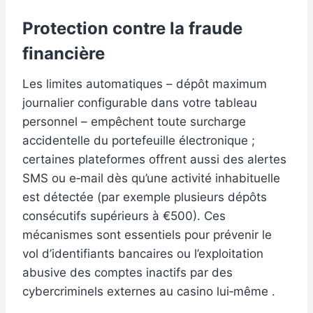
Protection contre la fraude
financière
Les limites automatiques – dépôt maximum
journalier configurable dans votre tableau
personnel – empêchent toute surcharge
accidentelle du portefeuille électronique ;
certaines plateformes offrent aussi des alertes
SMS ou e‑mail dès qu’une activité inhabituelle
est détectée (par exemple plusieurs dépôts
consécutifs supérieurs à €500). Ces
mécanismes sont essentiels pour prévenir le
vol d’identifiants bancaires ou l’exploitation
abusive des comptes inactifs par des
cybercriminels externes au casino lui‑même .