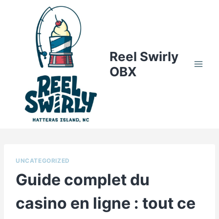
Skip
to
content
Reel Swirly
OBX
UNCATEGORIZED
Guide complet du
casino en ligne : tout ce