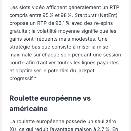
Les slots vidéo affichent généralement un RTP
compris entre 95 % et 98 %.
Starburst
(NetEnt)
propose un RTP de 96,1 % avec des re‑spins
gratuits ; la volatilité moyenne signifie que les
gains sont fréquents mais modestes. Une
stratégie basique consiste à miser la mise
maximale sur chaque spin pendant une session
courte afin d’activer toutes les lignes payantes
et d’optimiser le potentiel du jackpot
progressif.*
Roulette européenne vs
américaine
La roulette européenne possède un seul zéro
(0), ce qui réduit l’avantage maison à 2,7 %. En