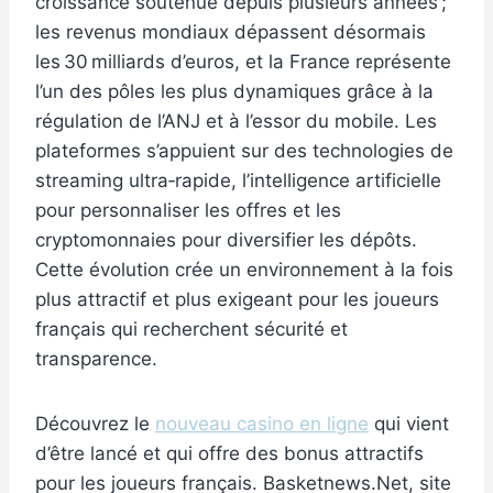
croissance soutenue depuis plusieurs années ;
les revenus mondiaux dépassent désormais
les 30 milliards d’euros, et la France représente
l’un des pôles les plus dynamiques grâce à la
régulation de l’ANJ et à l’essor du mobile. Les
plateformes s’appuient sur des technologies de
streaming ultra‑rapide, l’intelligence artificielle
pour personnaliser les offres et les
cryptomonnaies pour diversifier les dépôts.
Cette évolution crée un environnement à la fois
plus attractif et plus exigeant pour les joueurs
français qui recherchent sécurité et
transparence.
Découvrez le
nouveau casino en ligne
qui vient
d’être lancé et qui offre des bonus attractifs
pour les joueurs français. Basketnews.Net, site