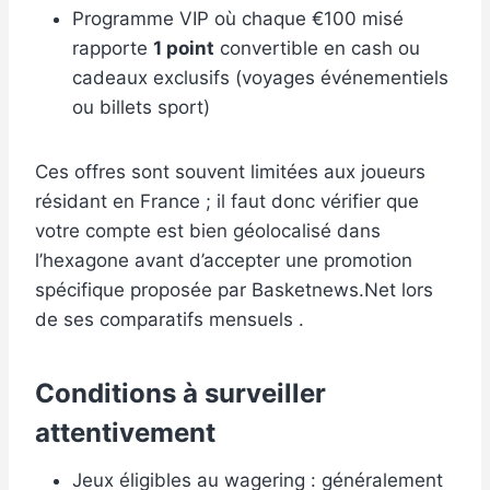
Programme VIP où chaque €100 misé
rapporte
1 point
convertible en cash ou
cadeaux exclusifs (voyages événementiels
ou billets sport)
Ces offres sont souvent limitées aux joueurs
résidant en France ; il faut donc vérifier que
votre compte est bien géolocalisé dans
l’hexagone avant d’accepter une promotion
spécifique proposée par Basketnews.Net lors
de ses comparatifs mensuels .
Conditions à surveiller
attentivement
Jeux éligibles au wagering : généralement