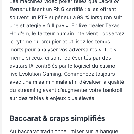
Les machines vidéo poker telles que
Jacks or
Better
utilisent un RNG certifié ; elles offrent
souvent un RTP supérieur à 99 % lorsqu’on suit
une stratégie « full pay ». En live dealer Texas
Hold’em, le facteur humain intervient : observez
le rythme du croupier et utilisez les temps
morts pour analyser vos adversaires virtuels –
même si ceux-ci sont représentés par des
avatars IA contrôlés par le logiciel du casino
live Evolution Gaming. Commencez toujours
avec une mise minimale afin d’évaluer la qualité
du streaming avant d’augmenter votre bankroll
sur des tables à enjeux plus élevés.
Baccarat & craps simplifiés
Au baccarat traditionnel, miser sur la banque