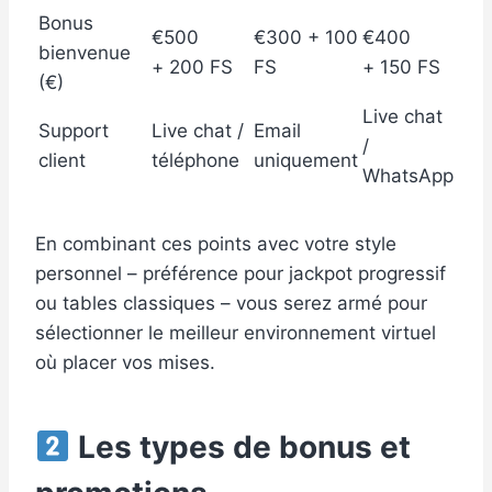
Bonus
€500
€300 + 100
€400
bienvenue
+ 200 FS
FS
+ 150 FS
(€)
Live chat
Support
Live chat /
Email
/
client
téléphone
uniquement
WhatsApp
En combinant ces points avec votre style
personnel – préférence pour jackpot progressif
ou tables classiques – vous serez armé pour
sélectionner le meilleur environnement virtuel
où placer vos mises.
Les types de bonus et