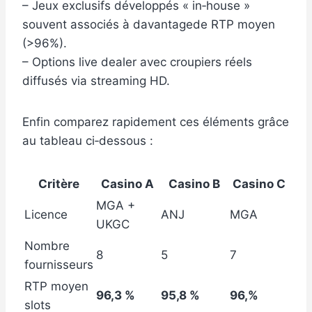
– Jeux exclusifs développés « in‑house »
souvent associés à davantagede RTP moyen
(>96%).
– Options live dealer avec croupiers réels
diffusés via streaming HD.
Enfin comparez rapidement ces éléments grâce
au tableau ci‑dessous :
Critère
Casino A
Casino B
Casino C
MGA +
Licence
ANJ
MGA
UKGC
Nombre
8
5
7
fournisseurs
RTP moyen
96,3 %
95,8 %
96,%
slots