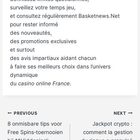
surveillez votre temps jeu,
et consultez régulièrement Basketnews.Net
pour rester informé
des nouveautés,
des promotions exclusives
et surtout
des avis impartiaux aidant chacun
à faire ses meilleurs choix dans l’univers
dynamique
du
casino online France
.
Post
PREVIOUS
NEXT
8 onmisbare tips voor
Jackpot crypto :
navigation
Free Spins‑toernooien
comment la gestion