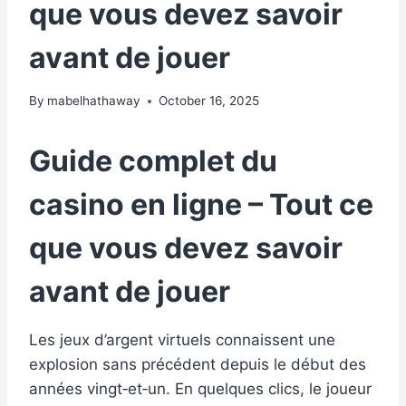
que vous devez savoir
avant de jouer
By
mabelhathaway
October 16, 2025
Guide complet du
casino en ligne – Tout ce
que vous devez savoir
avant de jouer
Les jeux d’argent virtuels connaissent une
explosion sans précédent depuis le début des
années vingt‑et‑un. En quelques clics, le joueur