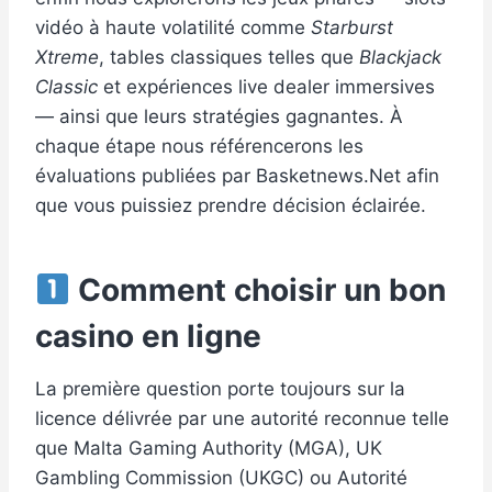
vidéo à haute volatilité comme
Starburst
Xtreme
, tables classiques telles que
Blackjack
Classic
et expériences live dealer immersives
— ainsi que leurs stratégies gagnantes. À
chaque étape nous référencerons les
évaluations publiées par Basketnews.Net afin
que vous puissiez prendre décision éclairée.
Comment choisir un bon
casino en ligne
La première question porte toujours sur la
licence délivrée par une autorité reconnue telle
que Malta Gaming Authority (MGA), UK
Gambling Commission (UKGC) ou Autorité