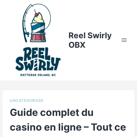
Skip
to
content
Reel Swirly
OBX
UNCATEGORIZED
Guide complet du
casino en ligne – Tout ce