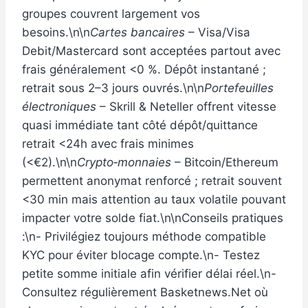
groupes couvrent largement vos
besoins.\n\n
Cartes bancaires
– Visa/Visa
Debit/Mastercard sont acceptées partout avec
frais généralement <0 %. Dépôt instantané ;
retrait sous 2–3 jours ouvrés.\n\n
Portefeuilles
électroniques
– Skrill & Neteller offrent vitesse
quasi immédiate tant côté dépôt/quittance
retrait <24h avec frais minimes
(<€2).\n\n
Crypto‑monnaies
– Bitcoin/Ethereum
permettent anonymat renforcé ; retrait souvent
<30 min mais attention au taux volatile pouvant
impacter votre solde fiat.\n\nConseils pratiques
:\n- Privilégiez toujours méthode compatible
KYC pour éviter blocage compte.\n- Testez
petite somme initiale afin vérifier délai réel.\n-
Consultez régulièrement Basketnews.Net où