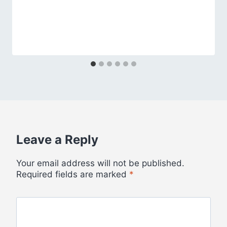
Leave a Reply
Your email address will not be published.
Required fields are marked
*