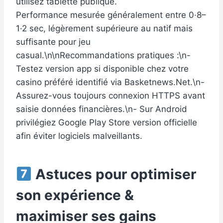
utilisez tablette publique.
Performance mesurée généralement entre 0·8–
1·2 sec, légèrement supérieure au natif mais
suffisante pour jeu
casual.\n\nRecommandations pratiques :\n-
Testez version app si disponible chez votre
casino préféré identifié via Basketnews.Net.\n-
Assurez-vous toujours connexion HTTPS avant
saisie données financières.\n- Sur Android
privilégiez Google Play Store version officielle
afin éviter logiciels malveillants.
Astuces pour optimiser
son expérience &
maximiser ses gains