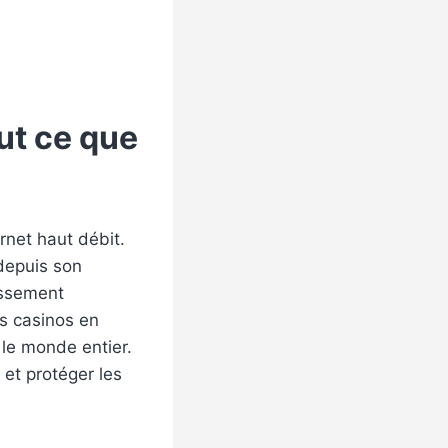
ut ce que
rnet haut débit.
 depuis son
issement
es casinos en
 le monde entier.
 et protéger les