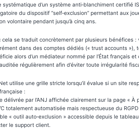
e systématique d’un système anti‑blanchiment certifié I
gatoire du dispositif “self‑exclusion” permettant aux jo
ion volontaire pendant jusqu’à cinq ans.
c cela se traduit concrètement par plusieurs bénéfices :
rément dans des comptes dédiés (« trust accounts »), t
éficie alors d’un médiateur nommé par l’État français e
uditée régulièrement afin d’éviter toute irrégularité fisc
t utilise une grille stricte lorsqu’il évalue si un site re
 française :
e délivrée par l’ANJ affichée clairement sur la page « À 
C totalement automatisée mais respectueuse du RGPD 
ble « outil auto‑exclusion » accessible depuis le tableau
ter le support client.