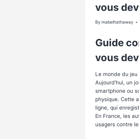
vous dev
By
mabelhathaway
Guide co
vous dev
Le monde du jeu s
Aujourd’hui, un j
smartphone ou so
physique. Cette a
ligne, qui enregi
En France, les au
usagers contre le