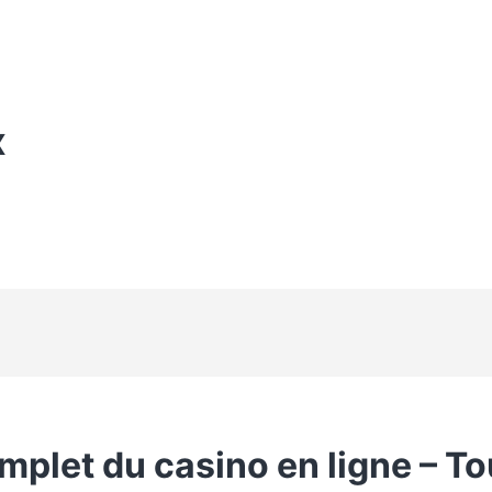
X
mplet du casino en ligne – To