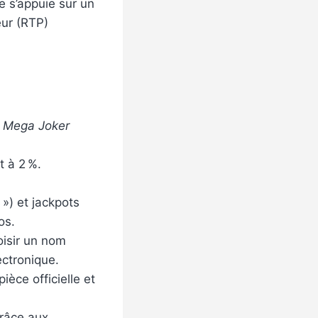
ie s’appuie sur un
eur (RTP)
u
Mega Joker
t à 2 %.
») et jackpots
os.
oisir un nom
ectronique.
ièce officielle et
grâce aux