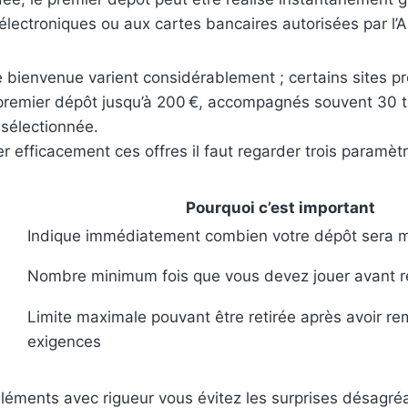
 électroniques ou aux cartes bancaires autorisées par l’
 bienvenue varient considérablement ; certains sites pr
 premier dépôt jusqu’à 200 €, accompagnés souvent 30 to
sélectionnée.
 efficacement ces offres il faut regarder trois paramètr
Pourquoi c’est important
Indique immédiatement combien votre dépôt sera 
Nombre minimum fois que vous devez jouer avant re
Limite maximale pouvant être retirée après avoir rem
exigences
léments avec rigueur vous évitez les surprises désagréa