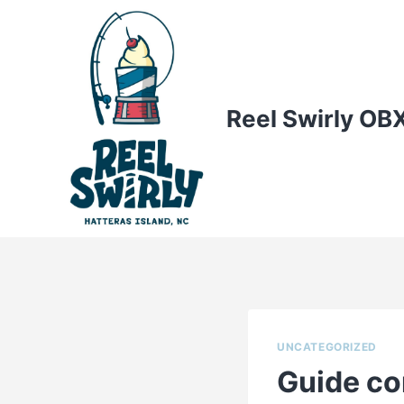
Skip
to
content
Reel Swirly OB
UNCATEGORIZED
Guide co