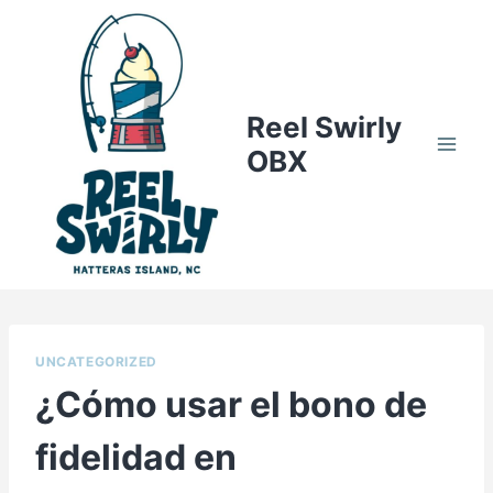
Skip
to
content
Reel Swirly
OBX
UNCATEGORIZED
¿Cómo usar el bono de
fidelidad en