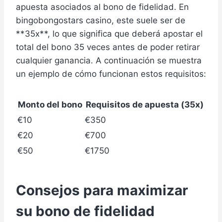
apuesta asociados al bono de fidelidad. En
bingobongostars casino, este suele ser de
**35x**, lo que significa que deberá apostar el
total del bono 35 veces antes de poder retirar
cualquier ganancia. A continuación se muestra
un ejemplo de cómo funcionan estos requisitos:
Monto del bono
Requisitos de apuesta (35x)
€10
€350
€20
€700
€50
€1750
Consejos para maximizar
su bono de fidelidad