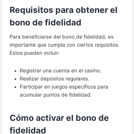
Requisitos para obtener el
bono de fidelidad
Para beneficiarse del bono de fidelidad, es
importante que cumpla con ciertos requisitos.
Estos pueden incluir:
Registrar una cuenta en el casino.
Realizar depósitos regulares.
Participar en juegos específicos para
acumular puntos de fidelidad.
Cómo activar el bono de
fidelidad