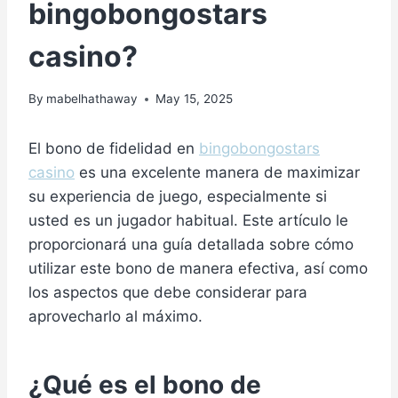
bingobongostars
casino?
By
mabelhathaway
May 15, 2025
El bono de fidelidad en
bingobongostars
casino
es una excelente manera de maximizar
su experiencia de juego, especialmente si
usted es un jugador habitual. Este artículo le
proporcionará una guía detallada sobre cómo
utilizar este bono de manera efectiva, así como
los aspectos que debe considerar para
aprovecharlo al máximo.
¿Qué es el bono de