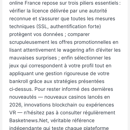
online France repose sur trois piliers essentiels :
vérifier la licence délivrée par une autorité
reconnue et s’assurer que toutes les mesures
techniques (SSL, authentification forte)
protègent vos données ; comparer
scrupuleusement les offres promotionnelles en
lisant attentivement le wagering afin d’éviter les
mauvaises surprises ; enfin sélectionner les
jeux qui correspondent à votre profil tout en
appliquant une gestion rigoureuse de votre
bankroll grâce aux stratégies présentées
ci‑dessus. Pour rester informé des dernières
nouveautés — nouveaux casinos lancés en
2026, innovations blockchain ou expériences
VR — n’hésitez pas à consulter régulièrement
Basketnews.Net, véritable référence
indépendante qui teste chaque plateforme