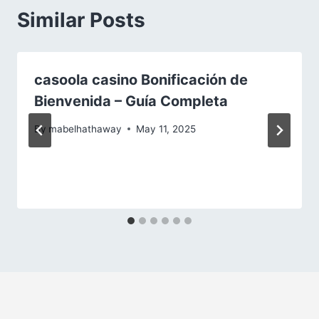
Similar Posts
casoola casino Bonificación de
Bienvenida – Guía Completa
By
mabelhathaway
May 11, 2025