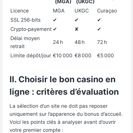
(MGA)
(UKGC)
Licence
MGA
UKGC
Curaçao
SSL 256‑bits
✔︎
✔︎
✔︎
Crypto‑payement
✔︎
✘
✔︎
Délai moyen
24 h
48 h
72 h
retrait
Limite dépôt/jour
€10 000
€8 000
€5 000
II. Choisir le bon casino en
ligne : critères d’évaluation
La sélection d’un site ne doit pas reposer
uniquement sur l’apparence du bonus d’accueil.
Voici les points clés à analyser avant d’ouvrir
votre premier compte :