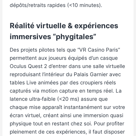
dépôts/retraits rapides (<10 minutes).
Réalité virtuelle & expériences
immersives “phygitales”
Des projets pilotes tels que “VR Casino Paris”
permettent aux joueurs équipés d’un casque
Oculus Quest 2 d’entrer dans une salle virtuelle
reproduisant l’intérieur du Palais Garnier avec
tables Live animées par des croupiers réels
capturés via motion capture en temps réel. La
latence ultra‑faible (<20 ms) assure que
chaque mise apparaît instantanément sur votre
écran virtuel, créant ainsi une immersion quasi
physique tout en restant chez soi. Pour profiter
pleinement de ces expériences, il faut disposer