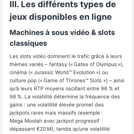
III. Les différents types de
jeux disponibles en ligne
Machines à sous vidéo & slots
classiques
Les slots vidéo dominent le trafic grâce à leurs
thèmes variés – fantasy (« Gates of Olympus »),
cinéma (« Jurassic World™ Evolution ») ou
culture pop (« Game of Thrones™ Slots ») – ainsi
qu’à leurs RTP moyens oscillant entre 96 % et
98 %. La volatilité détermine la fréquence des
gains : une volatilité élevée promet des
jackpots rares mais massifs (exemple :
Mega Moolah avec jackpot progressif
dépassant €20 M), tandis qu’une volatilité