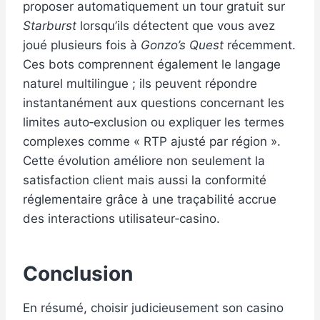
proposer automatiquement un tour gratuit sur
Starburst
lorsqu’ils détectent que vous avez
joué plusieurs fois à
Gonzo’s Quest
récemment.
Ces bots comprennent également le langage
naturel multilingue ; ils peuvent répondre
instantanément aux questions concernant les
limites auto‑exclusion ou expliquer les termes
complexes comme « RTP ajusté par région ».
Cette évolution améliore non seulement la
satisfaction client mais aussi la conformité
réglementaire grâce à une traçabilité accrue
des interactions utilisateur‑casino.
Conclusion
En résumé, choisir judicieusement son casino