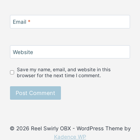
Email
*
Website
Save my name, email, and website in this
browser for the next time I comment.
© 2026 Reel Swirly OBX - WordPress Theme by
Kadence WP