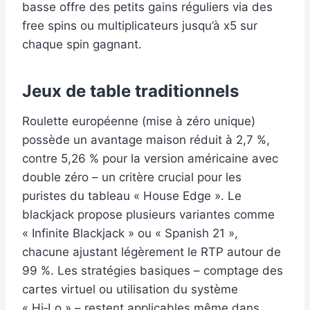
basse offre des petits gains réguliers via des
free spins ou multiplicateurs jusqu’à x5 sur
chaque spin gagnant.
Jeux de table traditionnels
Roulette européenne (mise à zéro unique)
possède un avantage maison réduit à 2,7 %,
contre 5,26 % pour la version américaine avec
double zéro – un critère crucial pour les
puristes du tableau « House Edge ». Le
blackjack propose plusieurs variantes comme
« Infinite Blackjack » ou « Spanish 21 »,
chacune ajustant légèrement le RTP autour de
99 %. Les stratégies basiques – comptage des
cartes virtuel ou utilisation du système
« Hi‑Lo » – restent applicables même dans