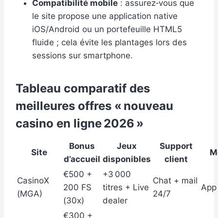
Compatibilité mobile
: assurez‑vous que
le site propose une application native
iOS/Android ou un portefeuille HTML5
fluide ; cela évite les plantages lors des
sessions sur smartphone.
Tableau comparatif des
meilleures offres « nouveau
casino en ligne 2026 »
Bonus
Jeux
Support
Site
M
d’accueil
disponibles
client
€500 +
+3 000
CasinoX
Chat + mail
200 FS
titres + Live
App
(MGA)
24/7
(30x)
dealer
€300 +