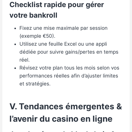
Checklist rapide pour gérer
votre bankroll
Fixez une mise maximale par session
(exemple €50).
Utilisez une feuille Excel ou une appli
dédiée pour suivre gains/pertes en temps
réel.
Révisez votre plan tous les mois selon vos
performances réelles afin d’ajuster limites
et stratégies.
V. Tendances émergentes &
l’avenir du casino en ligne