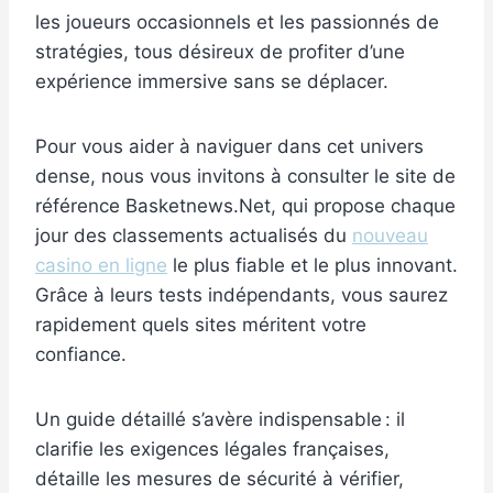
les joueurs occasionnels et les passionnés de
stratégies, tous désireux de profiter d’une
expérience immersive sans se déplacer.
Pour vous aider à naviguer dans cet univers
dense, nous vous invitons à consulter le site de
référence Basketnews.Net, qui propose chaque
jour des classements actualisés du
nouveau
casino en ligne
le plus fiable et le plus innovant.
Grâce à leurs tests indépendants, vous saurez
rapidement quels sites méritent votre
confiance.
Un guide détaillé s’avère indispensable : il
clarifie les exigences légales françaises,
détaille les mesures de sécurité à vérifier,