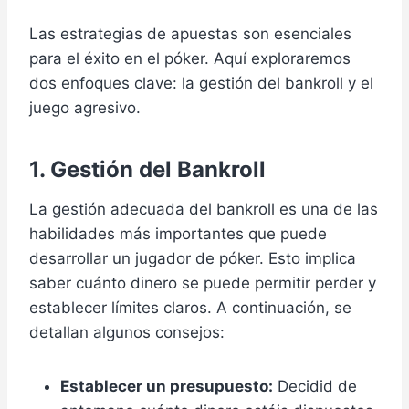
Las estrategias de apuestas son esenciales
para el éxito en el póker. Aquí exploraremos
dos enfoques clave: la gestión del bankroll y el
juego agresivo.
1. Gestión del Bankroll
La gestión adecuada del bankroll es una de las
habilidades más importantes que puede
desarrollar un jugador de póker. Esto implica
saber cuánto dinero se puede permitir perder y
establecer límites claros. A continuación, se
detallan algunos consejos:
Establecer un presupuesto:
Decidid de