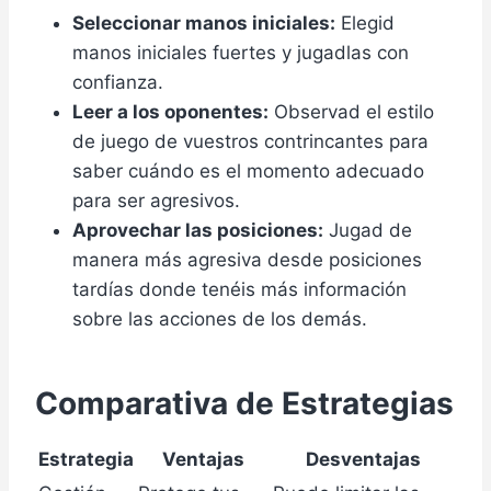
Seleccionar manos iniciales:
Elegid
manos iniciales fuertes y jugadlas con
confianza.
Leer a los oponentes:
Observad el estilo
de juego de vuestros contrincantes para
saber cuándo es el momento adecuado
para ser agresivos.
Aprovechar las posiciones:
Jugad de
manera más agresiva desde posiciones
tardías donde tenéis más información
sobre las acciones de los demás.
Comparativa de Estrategias
Estrategia
Ventajas
Desventajas