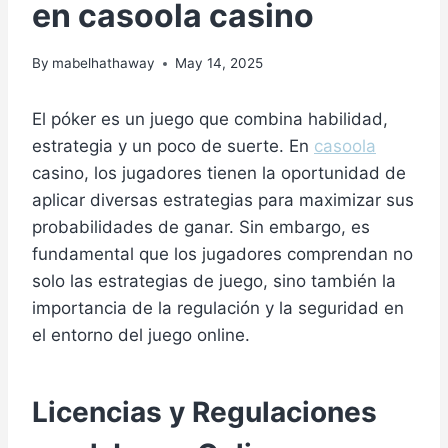
en casoola casino
By
mabelhathaway
May 14, 2025
El póker es un juego que combina habilidad,
estrategia y un poco de suerte. En
casoola
casino, los jugadores tienen la oportunidad de
aplicar diversas estrategias para maximizar sus
probabilidades de ganar. Sin embargo, es
fundamental que los jugadores comprendan no
solo las estrategias de juego, sino también la
importancia de la regulación y la seguridad en
el entorno del juego online.
Licencias y Regulaciones