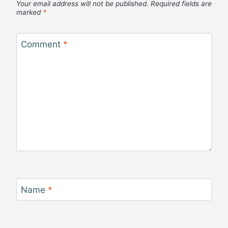
Your email address will not be published.
Required fields are
marked
*
Comment
*
Name
*