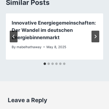
Similar Posts
Innovative Energiegemeinschaften:
Der Wandel im deutschen
Energiebinnenmarkt
By
mabelhathaway
May 8, 2025
Leave a Reply