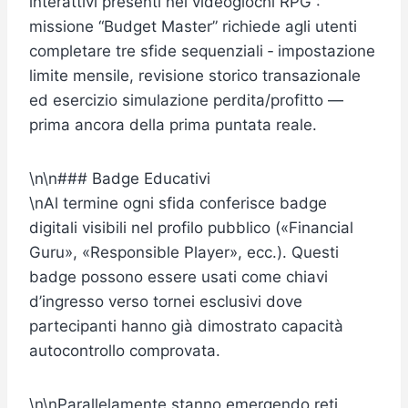
interattivi presenti nei videogiochi RPG :
missione “Budget Master” richiede agli utenti
completare tre sfide sequenziali ‑ impostazione
limite mensile, revisione storico transazionale
ed esercizio simulazione perdita/profitto —
prima ancora della prima puntata reale.
\n\n### Badge Educativi
\nAl termine ogni sfida conferisce badge
digitali visibili nel profilo pubblico («Financial
Guru», «Responsible Player», ecc.). Questi
badge possono essere usati come chiavi
d’ingresso verso tornei esclusivi dove
partecipanti hanno già dimostrato capacità
autocontrollo comprovata.
\n\nParallelamente stanno emergendo reti