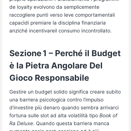
de loyalty evolvono da semplicemente
raccogliere punti verso leve comportamentali
capacìdi premiare la disciplina finanziaria
anziché incentivareil consumo incontrollato.
Sezione 1 – Perché il Budget
è la Pietra Angolare Del
Gioco Responsabile
Gestire un budget solido significa creare subito
una barriera psicologica contro l’impulso
d’investire più denaro quando sembra arrivarci
fortuna sulle slot ad alta volatilità tipo
Book of
Ra Deluxe
. Quando questa barriera manca