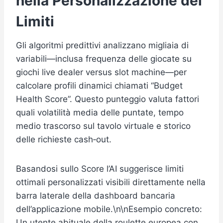
nella Personalizzazione dei
Limiti
Gli algoritmi predittivi analizzano migliaia di
variabili—inclusa frequenza delle giocate su
giochi live dealer versus slot machine—per
calcolare profili dinamici chiamati “Budget
Health Score”. Questo punteggio valuta fattori
quali volatilità media delle puntate, tempo
medio trascorso sul tavolo virtuale e storico
delle richieste cash‑out.
Basandosi sullo Score l’AI suggerisce limiti
ottimali personalizzati visibili direttamente nella
barra laterale della dashboard bancaria
dell’applicazione mobile.\n\nEsempio concreto:
Un utente abituale della roulette europea con