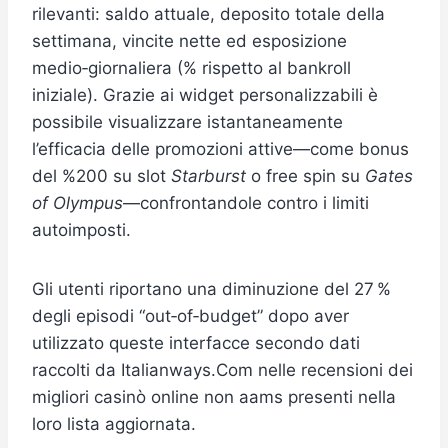
rilevanti: saldo attuale, deposito totale della
settimana, vincite nette ed esposizione
medio‑giornaliera (% rispetto al bankroll
iniziale). Grazie ai widget personalizzabili è
possibile visualizzare istantaneamente
l’efficacia delle promozioni attive—come bonus
del %200 su slot
Starburst
o free spin su
Gates
of Olympus
—confrontandole contro i limiti
autoimposti.
Gli utenti riportano una diminuzione del 27 %
degli episodi “out‑of‑budget” dopo aver
utilizzato queste interfacce secondo dati
raccolti da Italianways.Com nelle recensioni dei
migliori casinò online non aams presenti nella
loro lista aggiornata.