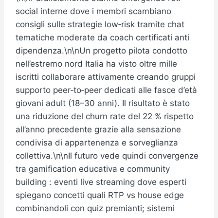
social interne dove i membri scambiano
consigli sulle strategie low‐risk tramite chat
tematiche moderate da coach certificati anti
dipendenza.\n\nUn progetto pilota condotto
nell’estremo nord Italia ha visto oltre mille
iscritti collaborare attivamente creando gruppi
supporto peer‑to‑peer dedicati alle fasce d’età
giovani adult (18–30 anni). Il risultato è stato
una riduzione del churn rate del 22 % rispetto
all’anno precedente grazie alla sensazione
condivisa di appartenenza e sorveglianza
collettiva.\n\nIl futuro vede quindi convergenze
tra gamification educativa e community
building : eventi live streaming dove esperti
spiegano concetti quali RTP vs house edge
combinandoli con quiz premianti; sistemi