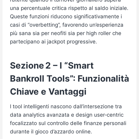
una percentuale critica rispetto al saldo iniziale.
Queste funzioni riducono significativamente i
casi di “overbetting”, favorendo un’esperienza
più sana sia per neofiti sia per high roller che
partecipano ai jackpot progressive.
Sezione 2 – I “Smart
Bankroll Tools”: Funzionalità
Chiave e Vantaggi
I tool intelligenti nascono dall’intersezione tra
data analytics avanzata e design user‑centric
focalizzato sul controllo delle finanze personali
durante il gioco d’azzardo online.