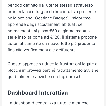
periodo definito dall’utente stesso attraverso
un’interfaccia drag‑and‑drop intuitiva presente
nella sezione “Gestione Budget”. L’algoritmo
apprende dagli scostamenti abituali: se
normalmente si gioca €50 al giorno ma una
serie insolita porta ad €120, il sistema propone
automaticamente un nuovo tetto più prudente
fino alla verifica manuale dell’utente.
Questo approccio riduce le frustrazioni legate ai
blocchi improvvisi perché l’adattamento avviene
gradualmente anziché con tagli bruschi.
Dashboard Interattiva
La dashboard centralizza tutte le metriche