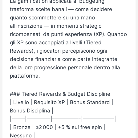
La gamification applicata al budgeting
trasforma scelte banali — come decidere
quanto scommettere su una mano
all’inscrizione — in momenti strategici
ricompensati da punti esperienza (XP). Quando
gli XP sono accoppiati a livelli (Tiered
Rewards), i giocatori percepiscono ogni
decisione finanziaria come parte integrante
della loro progressione personale dentro alla
piattaforma.
### Tiered Rewards & Budget Discipline
| Livello | Requisito XP | Bonus Standard |
Bonus Disciplina |
|——–|————–|—————-|——————|
| Bronze | ≤2 000 | +5 % sui free spin |
Nessuno |