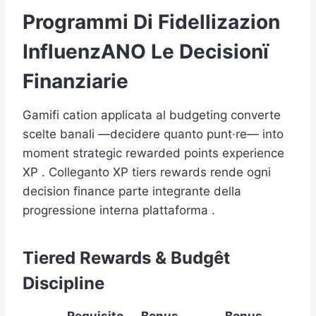
Programmi Di Fidellizazion
InfluenzANO Le Decisionï
Finanziarie
Gamifi cation appli­cata al budgeting conver­te
scelte banali ―decidere quanto punt·re― into
moment strategic rewarded points experience
XP . Colleganto XP tiers rewards rende ogni
decision finance parte integrante della
progressione interna plattaforma .
Tiered Rewards & Budgêt
Discipline