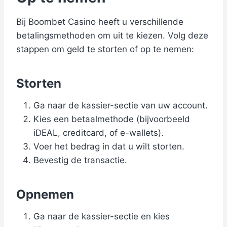
Bij Boombet Casino heeft u verschillende
betalingsmethoden om uit te kiezen. Volg deze
stappen om geld te storten of op te nemen:
Storten
Ga naar de kassier-sectie van uw account.
Kies een betaalmethode (bijvoorbeeld
iDEAL, creditcard, of e-wallets).
Voer het bedrag in dat u wilt storten.
Bevestig de transactie.
Opnemen
Ga naar de kassier-sectie en kies