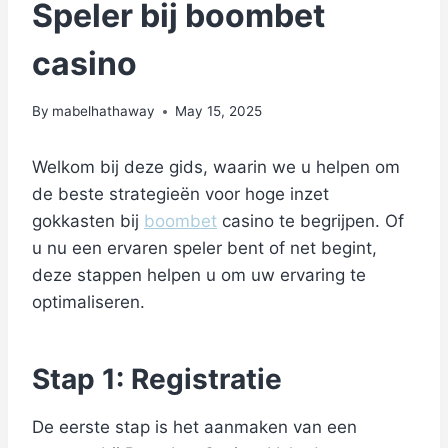
Speler bij boombet
casino
By
mabelhathaway
May 15, 2025
Welkom bij deze gids, waarin we u helpen om
de beste strategieën voor hoge inzet
gokkasten bij
boombet
casino te begrijpen. Of
u nu een ervaren speler bent of net begint,
deze stappen helpen u om uw ervaring te
optimaliseren.
Stap 1: Registratie
De eerste stap is het aanmaken van een