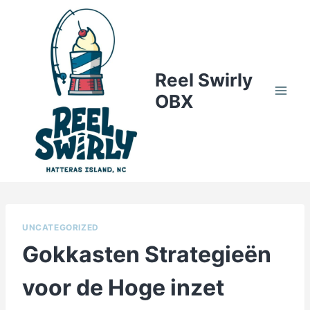
Skip
to
content
Reel Swirly
OBX
UNCATEGORIZED
Gokkasten Strategieën
voor de Hoge inzet