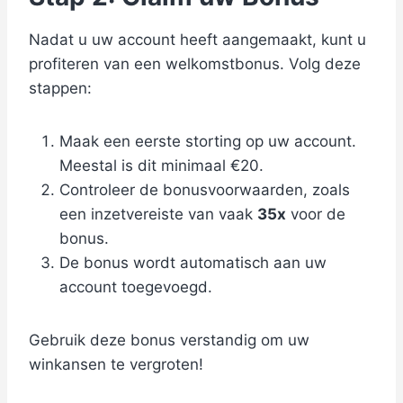
Nadat u uw account heeft aangemaakt, kunt u
profiteren van een welkomstbonus. Volg deze
stappen:
Maak een eerste storting op uw account.
Meestal is dit minimaal €20.
Controleer de bonusvoorwaarden, zoals
een inzetvereiste van vaak
35x
voor de
bonus.
De bonus wordt automatisch aan uw
account toegevoegd.
Gebruik deze bonus verstandig om uw
winkansen te vergroten!