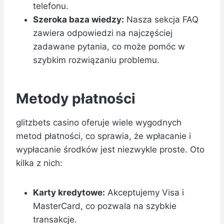
telefonu.
Szeroka baza wiedzy:
Nasza sekcja FAQ
zawiera odpowiedzi na najczęściej
zadawane pytania, co może pomóc w
szybkim rozwiązaniu problemu.
Metody płatności
glitzbets casino oferuje wiele wygodnych
metod płatności, co sprawia, że wpłacanie i
wypłacanie środków jest niezwykle proste. Oto
kilka z nich:
Karty kredytowe:
Akceptujemy Visa i
MasterCard, co pozwala na szybkie
transakcje.