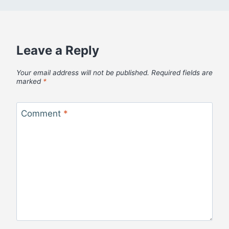
Leave a Reply
Your email address will not be published.
Required fields are
marked
*
Comment
*