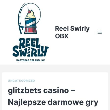
Skip
to
content
Reel Swirly
OBX
UNCATEGORIZED
glitzbets casino –
Najlepsze darmowe gry