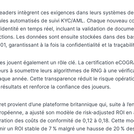
eaders intègrent ces exigences dans leurs systèmes de 
les automatisés de suivi KYC/AML. Chaque nouveau co
’identité en temps réel, incluant la validation de docume
nctions. Les données sont ensuite stockées dans des ba
1, garantissant à la fois la confidentialité et la traçabili
es jouent également un rôle clé. La certification eCOG
eurs à soumettre leurs algorithmes de RNG à une vérific
ue année. Cette transparence réduit le risque opération
résultats et renforce la confiance des joueurs.
t provient d’une plateforme britannique qui, suite à l’e
uropéenne, a ajusté son modèle de risk‑adjusted ROI en
ation des coûts de conformité de 0,12 à 0,18. Cette mod
nir un ROI stable de 7 % malgré une hausse de 20 % d