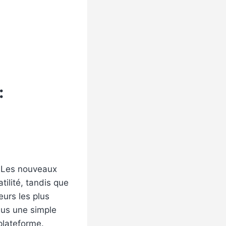
:
. Les nouveaux
atilité, tandis que
eurs les plus
lus une simple
 plateforme.