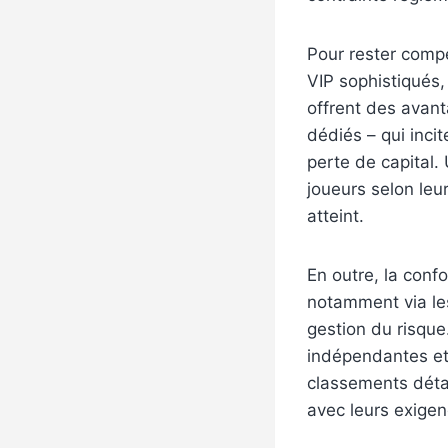
Pour rester comp
VIP sophistiqués
offrent des avant
dédiés – qui incit
perte de capital.
joueurs selon leur
atteint.
En outre, la conf
notamment via le
gestion du risque
indépendantes et 
classements détai
avec leurs exigen