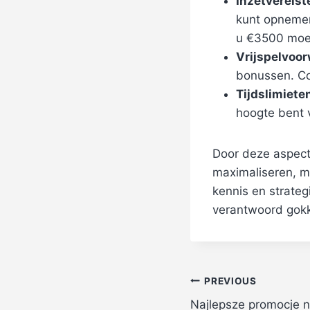
Inzetvereist
kunt opnemen
u €3500 moet
Vrijspelvoo
bonussen. Con
Tijdslimiete
hoogte bent v
Door deze aspect
maximaliseren, m
kennis en strateg
verantwoord gokk
Post
PREVIOUS
Najlepsze promocje 