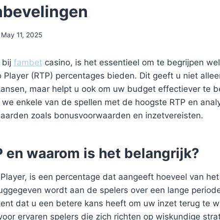
nbevelingen
May 11, 2025
 bij
fambet
casino, is het essentieel om te begrijpen we
 Player (RTP) percentages bieden. Dit geeft u niet alle
kansen, maar helpt u ook om uw budget effectiever te be
n we enkele van de spellen met de hoogste RTP en ana
waarden zoals bonusvoorwaarden en inzetvereisten.
 en waarom is het belangrijk?
 Player, is een percentage dat aangeeft hoeveel van het
ruggegeven wordt aan de spelers over een lange period
nt dat u een betere kans heeft om uw inzet terug te wi
 voor ervaren spelers die zich richten op wiskundige str