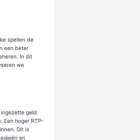
lke spellen de
en een beter
heren. In dit
lyseren we
 ingezette geld
e. Een hoger RTP-
nnen. Dit is
ategieën en