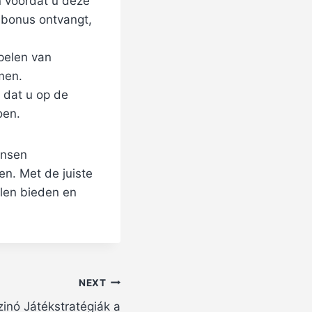
n voordat u deze
 bonus ontvangt,
spelen van
men.
 dat u op de
oen.
ansen
en. Met de juiste
llen bieden en
NEXT
inó Játékstratégiák a