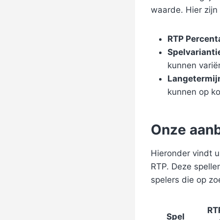
waarde. Hier zij
RTP Percent
Spelvarianti
kunnen variër
Langetermijn
kunnen op kor
Onze aanb
Hieronder vindt 
RTP. Deze spellen
spelers die op zo
RT
Spel