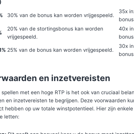
)
35x in
%
30% van de bonus kan worden vrijgespeeld.
bonus
20% van de stortingsbonus kan worden
40x in
%
vrijgespeeld.
bonus
30x in
1%
25% van de bonus kan worden vrijgespeeld.
bonus
waarden en inzetvereisten
n spellen met een hoge RTP is het ook van cruciaal bel
 en inzetvereisten te begrijpen. Deze voorwaarden k
ct hebben op uw totale winstpotentieel. Hier zijn enkele
 letten: