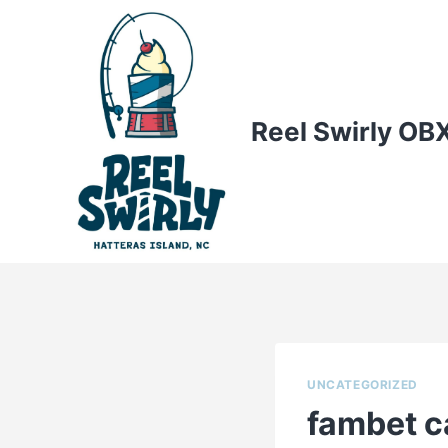
Skip
to
content
Reel Swirly OB
UNCATEGORIZED
fambet c