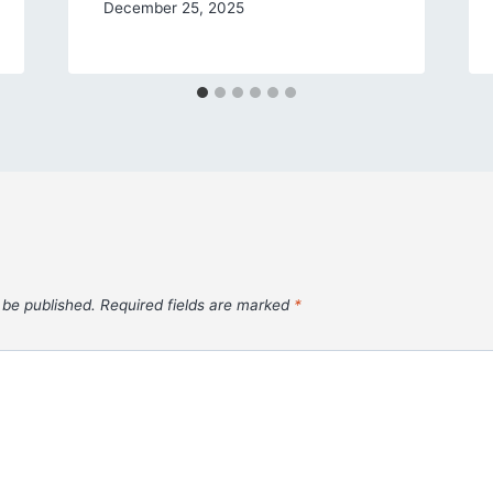
December 25, 2025
 be published.
Required fields are marked
*