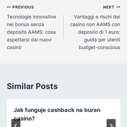
Post
PREVIOUS
NEXT
Tecnologie innovative
Vantaggi e rischi dei
navigation
nei bonus senza
casino non AAMS con
deposito AAMS: cosa
deposito di 1 euro:
aspettarsi dai nuovi
guida per utenti
casinò
budget-conscious
Similar Posts
Jak funguje cashback na buran
casino?