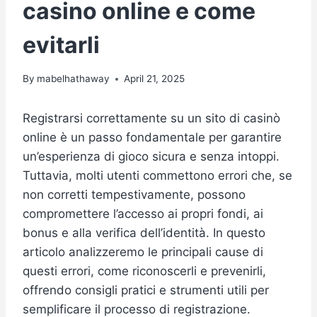
casino online e come
evitarli
By
mabelhathaway
April 21, 2025
Registrarsi correttamente su un sito di casinò
online è un passo fondamentale per garantire
un’esperienza di gioco sicura e senza intoppi.
Tuttavia, molti utenti commettono errori che, se
non corretti tempestivamente, possono
compromettere l’accesso ai propri fondi, ai
bonus e alla verifica dell’identità. In questo
articolo analizzeremo le principali cause di
questi errori, come riconoscerli e prevenirli,
offrendo consigli pratici e strumenti utili per
semplificare il processo di registrazione.