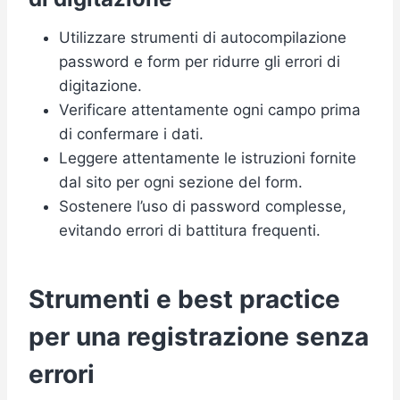
Utilizzare strumenti di autocompilazione
password e form per ridurre gli errori di
digitazione.
Verificare attentamente ogni campo prima
di confermare i dati.
Leggere attentamente le istruzioni fornite
dal sito per ogni sezione del form.
Sostenere l’uso di password complesse,
evitando errori di battitura frequenti.
Strumenti e best practice
per una registrazione senza
errori