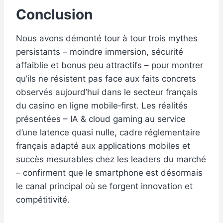
Conclusion
Nous avons démonté tour à tour trois mythes
persistants – moindre immersion, sécurité
affaiblie et bonus peu attractifs – pour montrer
qu’ils ne résistent pas face aux faits concrets
observés aujourd’hui dans le secteur français
du casino en ligne mobile‑first. Les réalités
présentées – IA & cloud gaming au service
d’une latence quasi nulle, cadre réglementaire
français adapté aux applications mobiles et
succès mesurables chez les leaders du marché
– confirment que le smartphone est désormais
le canal principal où se forgent innovation et
compétitivité.