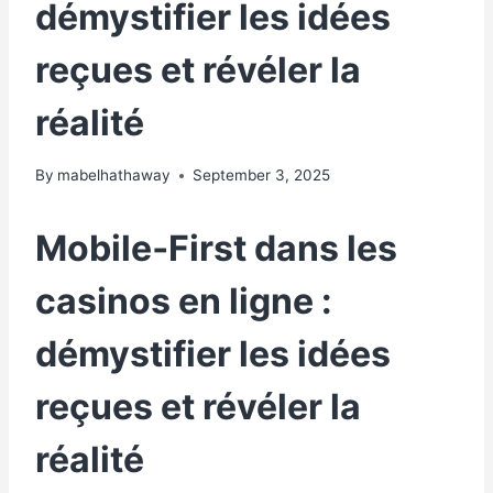
démystifier les idées
reçues et révéler la
réalité
By
mabelhathaway
September 3, 2025
Mobile‑First dans les
casinos en ligne :
démystifier les idées
reçues et révéler la
réalité