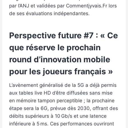
par l’ANJ et validées par Commentjyvais.Fr lors
de ses évaluations indépendantes.
Perspective future #7 : « Ce
que réserve le prochain
round d’innovation mobile
pour les joueurs français »
L’avènement généralisé de la 5G a déjà permis
aux tables live HD d’être diffusées sans mise
en mémoire tampon perceptible ; la prochaine
étape sera la 6G, prévue dès 2030, offrant des
débits supérieurs à 10 Gb/s et une latence
inférieure à 5 ms. Ces performances ouvriront