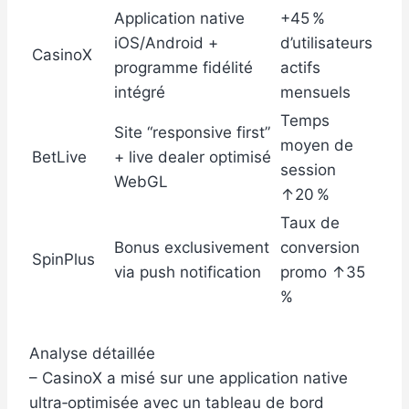
Application native
+45 %
iOS/Android +
d’utilisateurs
CasinoX
programme fidélité
actifs
intégré
mensuels
Temps
Site “responsive first”
moyen de
BetLive
+ live dealer optimisé
session
WebGL
↑20 %
Taux de
Bonus exclusivement
conversion
SpinPlus
via push notification
promo ↑35
%
Analyse détaillée
– CasinoX a misé sur une application native
ultra‑optimisée avec un tableau de bord