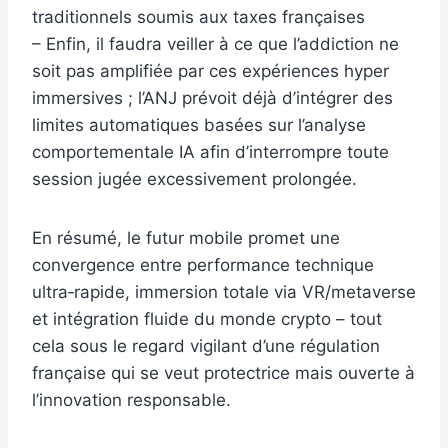
traditionnels soumis aux taxes françaises
– Enfin, il faudra veiller à ce que l’addiction ne
soit pas amplifiée par ces expériences hyper
immersives ; l’ANJ prévoit déjà d’intégrer des
limites automatiques basées sur l’analyse
comportementale IA afin d’interrompre toute
session jugée excessivement prolongée.
En résumé, le futur mobile promet une
convergence entre performance technique
ultra‑rapide, immersion totale via VR/metaverse
et intégration fluide du monde crypto – tout
cela sous le regard vigilant d’une régulation
française qui se veut protectrice mais ouverte à
l’innovation responsable.