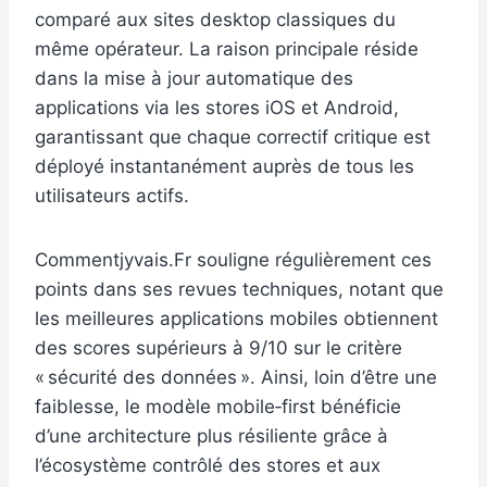
comparé aux sites desktop classiques du
même opérateur. La raison principale réside
dans la mise à jour automatique des
applications via les stores iOS et Android,
garantissant que chaque correctif critique est
déployé instantanément auprès de tous les
utilisateurs actifs.
Commentjyvais.Fr souligne régulièrement ces
points dans ses revues techniques, notant que
les meilleures applications mobiles obtiennent
des scores supérieurs à 9/10 sur le critère
« sécurité des données ». Ainsi, loin d’être une
faiblesse, le modèle mobile‑first bénéficie
d’une architecture plus résiliente grâce à
l’écosystème contrôlé des stores et aux