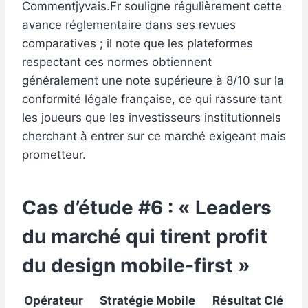
Commentjyvais.Fr souligne régulièrement cette
avance réglementaire dans ses revues
comparatives ; il note que les plateformes
respectant ces normes obtiennent
généralement une note supérieure à 8/10 sur la
conformité légale française, ce qui rassure tant
les joueurs que les investisseurs institutionnels
cherchant à entrer sur ce marché exigeant mais
prometteur.
Cas d’étude #6 : « Leaders
du marché qui tirent profit
du design mobile‑first »
Opérateur
Stratégie Mobile
Résultat Clé