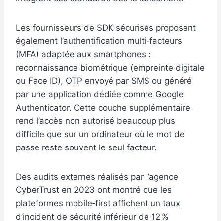
Les fournisseurs de SDK sécurisés proposent
également l’authentification multi‑facteurs
(MFA) adaptée aux smartphones :
reconnaissance biométrique (empreinte digitale
ou Face ID), OTP envoyé par SMS ou généré
par une application dédiée comme Google
Authenticator. Cette couche supplémentaire
rend l’accès non autorisé beaucoup plus
difficile que sur un ordinateur où le mot de
passe reste souvent le seul facteur.
Des audits externes réalisés par l’agence
CyberTrust en 2023 ont montré que les
plateformes mobile‑first affichent un taux
d’incident de sécurité inférieur de 12 %