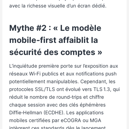
avec la richesse visuelle d’un écran dédié.
Mythe #2 : « Le modèle
mobile‑first affaiblit la
sécurité des comptes »
L’inquiétude première porte sur l’exposition aux
réseaux Wi‑Fi publics et aux notifications push
potentiellement manipulables. Cependant, les
protocoles SSL/TLS ont évolué vers TLS 1.3, qui
réduit le nombre de round‑trips et chiffre
chaque session avec des clés éphémères
Diffie‑Hellman (ECDHE). Les applications
mobiles certifiées par eCOGRA ou MGA
intègrent ces standards dès le lancement.