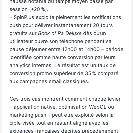
hausse notable du temps moyen passé par
session (+20 %).
– SpinPlus exploite pleinement les notifications
push pour délivrer instantanément 20 tours
gratuits sur
Book of Ra Deluxe
dès qu’un
utilisateur ouvre son téléphone pendant sa
pause déjeuner entre 12h00 et 14h00 – période
identifiée comme haute conversion par leurs
analytics internes. Le résultat est un taux de
conversion promo supérieur de 35 % comparé
aux campagnes email classiques.
Ces trois cas montrent comment chaque levier
– application native, optimisation WebGL ou
marketing push – peut être exploité selon la
cible visée tout en restant aligné avec les
exigences françaises décrites précédemment