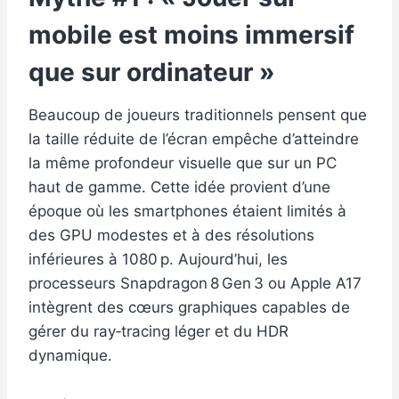
mobile est moins immersif
que sur ordinateur »
Beaucoup de joueurs traditionnels pensent que
la taille réduite de l’écran empêche d’atteindre
la même profondeur visuelle que sur un PC
haut de gamme. Cette idée provient d’une
époque où les smartphones étaient limités à
des GPU modestes et à des résolutions
inférieures à 1080 p. Aujourd’hui, les
processeurs Snapdragon 8 Gen 3 ou Apple A17
intègrent des cœurs graphiques capables de
gérer du ray‑tracing léger et du HDR
dynamique.