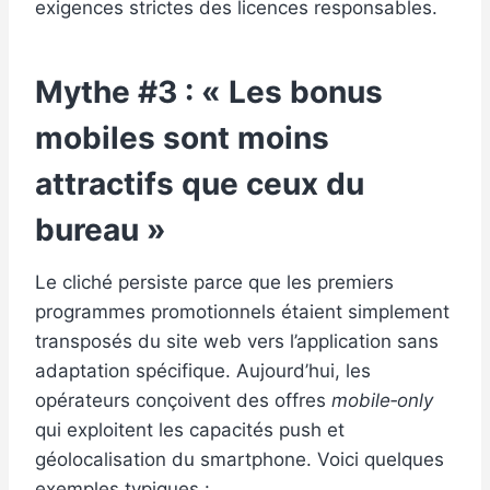
exigences strictes des licences responsables.
Mythe #3 : « Les bonus
mobiles sont moins
attractifs que ceux du
bureau »
Le cliché persiste parce que les premiers
programmes promotionnels étaient simplement
transposés du site web vers l’application sans
adaptation spécifique. Aujourd’hui, les
opérateurs conçoivent des offres
mobile‑only
qui exploitent les capacités push et
géolocalisation du smartphone. Voici quelques
exemples typiques :