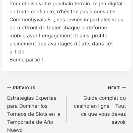
Pour choisir votre prochain terrain de jeu digital
en toute confiance, n’hésitez pas à consulter
Commentjyvais.Fr ; ses revues impartiales vous
permettront de tester chaque plateforme
mobile avant engagement et ainsi profiter
pleinement des avantages décrits dans cet
article.
Bonne partie !
Post
PREVIOUS
NEXT
Estrategias Expertas
Guide complet du
navigation
para Dominar los
casino en ligne – Tout
Torneos de Slots en la
ce que vous devez
Temporada de Año
savoir
Nuevo