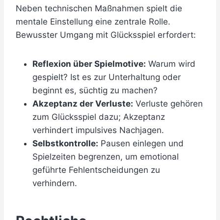
Neben technischen Maßnahmen spielt die
mentale Einstellung eine zentrale Rolle.
Bewusster Umgang mit Glücksspiel erfordert:
Reflexion über Spielmotive:
Warum wird
gespielt? Ist es zur Unterhaltung oder
beginnt es, süchtig zu machen?
Akzeptanz der Verluste:
Verluste gehören
zum Glücksspiel dazu; Akzeptanz
verhindert impulsives Nachjagen.
Selbstkontrolle:
Pausen einlegen und
Spielzeiten begrenzen, um emotional
geführte Fehlentscheidungen zu
verhindern.