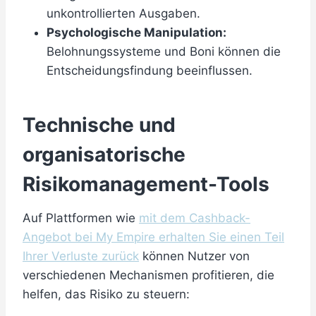
unkontrollierten Ausgaben.
Psychologische Manipulation:
Belohnungssysteme und Boni können die
Entscheidungsfindung beeinflussen.
Technische und
organisatorische
Risikomanagement-Tools
Auf Plattformen wie
mit dem Cashback-
Angebot bei My Empire erhalten Sie einen Teil
Ihrer Verluste zurück
können Nutzer von
verschiedenen Mechanismen profitieren, die
helfen, das Risiko zu steuern: