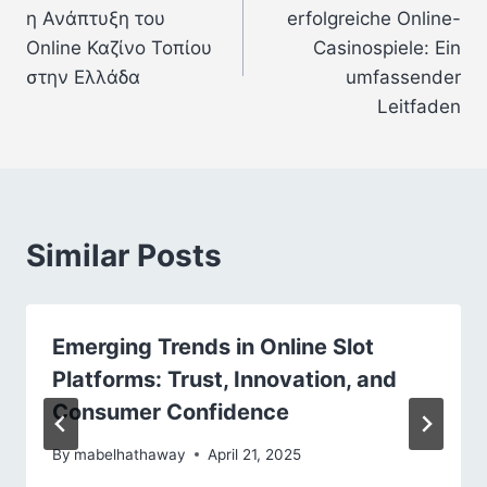
navigation
η Ανάπτυξη του
erfolgreiche Online-
Online Καζίνο Τοπίου
Casinospiele: Ein
στην Ελλάδα
umfassender
Leitfaden
Similar Posts
Emerging Trends in Online Slot
Platforms: Trust, Innovation, and
Consumer Confidence
By
mabelhathaway
April 21, 2025