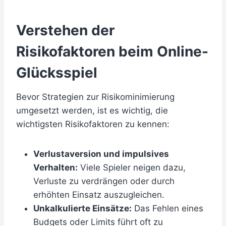
Verstehen der
Risikofaktoren beim Online-
Glücksspiel
Bevor Strategien zur Risikominimierung
umgesetzt werden, ist es wichtig, die
wichtigsten Risikofaktoren zu kennen:
Verlustaversion und impulsives
Verhalten:
Viele Spieler neigen dazu,
Verluste zu verdrängen oder durch
erhöhten Einsatz auszugleichen.
Unkalkulierte Einsätze:
Das Fehlen eines
Budgets oder Limits führt oft zu