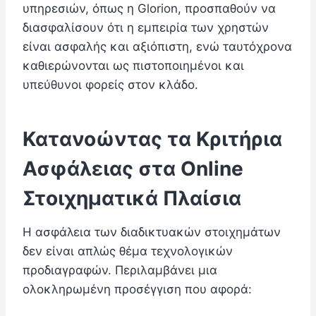
υπηρεσιών, όπως η Glorion, προσπαθούν να
διασφαλίσουν ότι η εμπειρία των χρηστών
είναι ασφαλής και αξιόπιστη, ενώ ταυτόχρονα
καθιερώνονται ως πιστοποιημένοι και
υπεύθυνοι φορείς στον κλάδο.
Κατανοώντας τα Κριτήρια
Ασφάλειας στα Online
Στοιχηματικά Πλαίσια
Η ασφάλεια των διαδικτυακών στοιχημάτων
δεν είναι απλώς θέμα τεχνολογικών
προδιαγραφών. Περιλαμβάνει μια
ολοκληρωμένη προσέγγιση που αφορά: