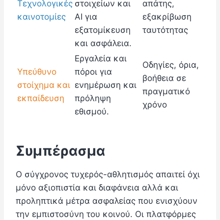
Τεχνολογικές
στοιχείων και
απάτης,
καινοτομίες
AI για
εξακρίβωση
εξατομίκευση
ταυτότητας
και ασφάλεια.
Εργαλεία και
Οδηγίες, όρια,
Υπεύθυνο
πόροι για
βοήθεια σε
στοίχημα και
ενημέρωση και
πραγματικό
εκπαίδευση
πρόληψη
χρόνο
εθισμού.
Συμπέρασμα
Ο σύγχρονος τυχερός-αθλητισμός απαιτεί όχι
μόνο αξιοπιστία και διαφάνεια αλλά και
προληπτικά μέτρα ασφαλείας που ενισχύουν
την εμπιστοσύνη του κοινού. Οι πλατφόρμες