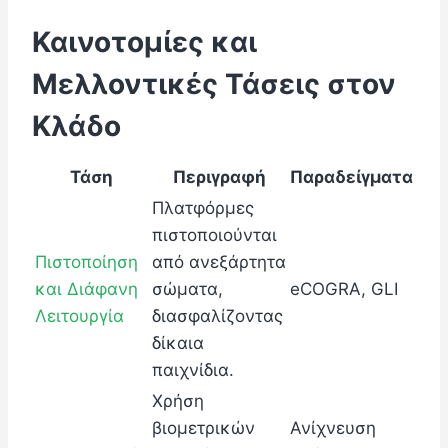
Καινοτομίες και
Μελλοντικές Τάσεις στον
Κλάδο
Τάση
Περιγραφή
Παραδείγματα
Πλατφόρμες
πιστοποιούνται
Πιστοποίηση
από ανεξάρτητα
και Διάφανη
σώματα,
eCOGRA, GLI
Λειτουργία
διασφαλίζοντας
δίκαια
παιχνίδια.
Χρήση
βιομετρικών
Ανίχνευση