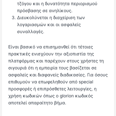
τζόγου και η δυνατότητα περιορισμού
πρόσβασης σε ανηλίκους.
Διευκολύνεται η διαχείριση των
λογαριασμών και οι ασφαλείς
συναλλαγές.
Είναι βασικό να επισημανθεί ότι τέτοιες
πρακτικές ενισχύουν την αξιοπιστία της
πλατφόρμας και παρέχουν στους χρήστες τη
σιγουριά ότι η εμπειρία τους βασίζεται σε
ασφαλείς και διαφανείς διαδικασίες. Για όσους
επιθυμούν να επωφεληθούν από special
προσφορές ή επιπρόσθετες λειτουργίες, η
χρήση κωδικών όπως ο glorion κωδικός
αποτελεί απαραίτητο βήμα.