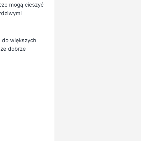
acze mogą cieszyć
awdziwymi
ć do większych
cze dobrze