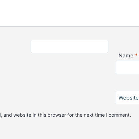
Name
*
Website
 and website in this browser for the next time I comment.