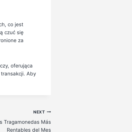
h, co jest
ą czuć się
ronione za
czy, oferująca
transakcji. Aby
NEXT
as Tragamonedas Más
Rentables del Mes