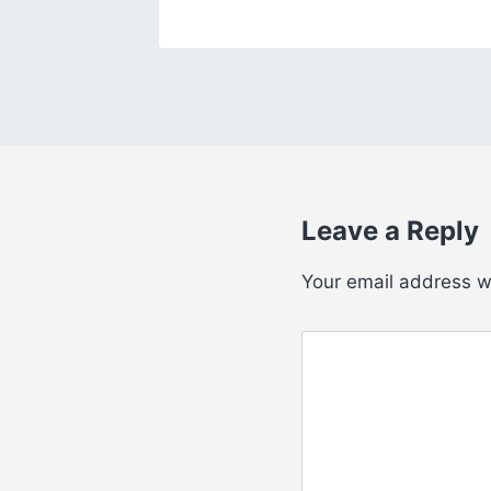
Leave a Reply
Your email address wi