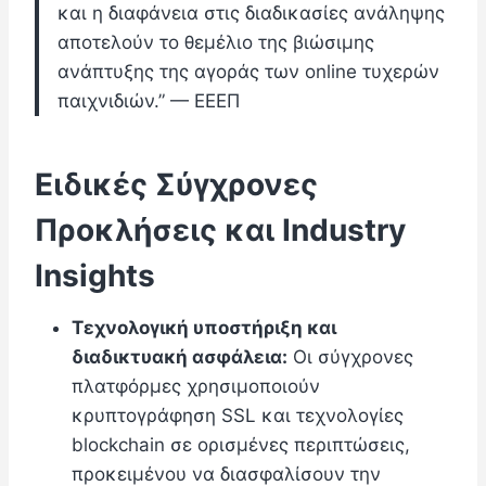
και η διαφάνεια στις διαδικασίες ανάληψης
αποτελούν το θεμέλιο της βιώσιμης
ανάπτυξης της αγοράς των online τυχερών
παιχνιδιών.” — ΕEEΠ
Ειδικές Σύγχρονες
Προκλήσεις και Industry
Insights
Τεχνολογική υποστήριξη και
διαδικτυακή ασφάλεια:
Οι σύγχρονες
πλατφόρμες χρησιμοποιούν
κρυπτογράφηση SSL και τεχνολογίες
blockchain σε ορισμένες περιπτώσεις,
προκειμένου να διασφαλίσουν την