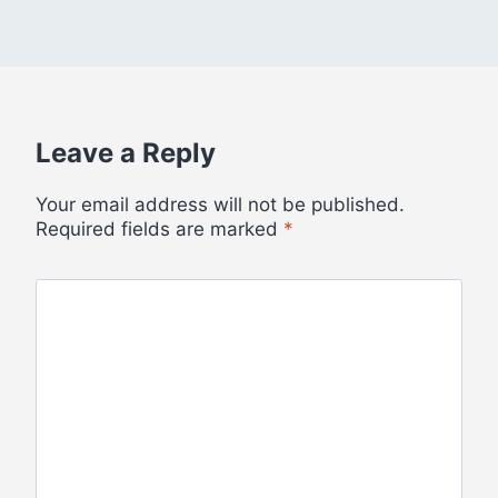
Leave a Reply
Your email address will not be published.
Required fields are marked
*