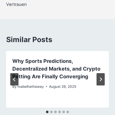
Vertrauen
Similar Posts
Why Sports Predictions,
Decentralized Markets, and Crypto
Betting Are Finally Converging
By
mabelhathaway
August 26, 2025