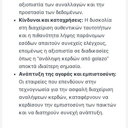
αξιοπιστία των συναλλαγών και την
προστασία των δεδομένων.
Κίνδυνοι και καταχρήσεις:
Η δυσκολία
στη διαχείριση αυθεντικών ταυτοτήτων
και η πιθανότητα λήψης παράνομων
εσόδων απαιτούν συνεχείς ελέγχους,
επομένως η αξιοπιστία σε διαδικασίες
όπως η “ανάληψη κερδών από golazo”
αποκτά ιδιαίτερη σημασία.
Ανάπτυξη της αγοράς και εμπιστοσύνη:
Οι εταιρείες που επενδύουν στην
τεχνογνωσία για την ασφαλή διαχείριση
αναλήψεων κερδών, καταφέρνουν να
κερδίσουν την εμπιστοσύνη των παικτών
και να διατηρούν συνεχή ανάπτυξη.