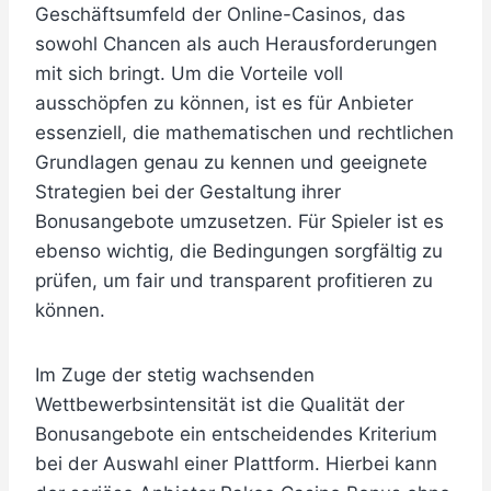
Geschäftsumfeld der Online-Casinos, das
sowohl Chancen als auch Herausforderungen
mit sich bringt. Um die Vorteile voll
ausschöpfen zu können, ist es für Anbieter
essenziell, die mathematischen und rechtlichen
Grundlagen genau zu kennen und geeignete
Strategien bei der Gestaltung ihrer
Bonusangebote umzusetzen. Für Spieler ist es
ebenso wichtig, die Bedingungen sorgfältig zu
prüfen, um fair und transparent profitieren zu
können.
Im Zuge der stetig wachsenden
Wettbewerbsintensität ist die Qualität der
Bonusangebote ein entscheidendes Kriterium
bei der Auswahl einer Plattform. Hierbei kann