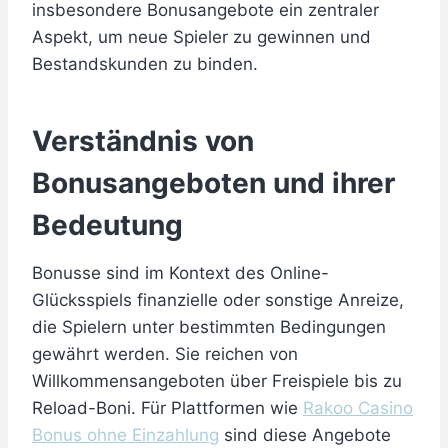
insbesondere Bonusangebote ein zentraler
Aspekt, um neue Spieler zu gewinnen und
Bestandskunden zu binden.
Verständnis von
Bonusangeboten und ihrer
Bedeutung
Bonusse sind im Kontext des Online-
Glücksspiels finanzielle oder sonstige Anreize,
die Spielern unter bestimmten Bedingungen
gewährt werden. Sie reichen von
Willkommensangeboten über Freispiele bis zu
Reload-Boni. Für Plattformen wie
Rakoo Casino
Bonus ohne Einzahlung
sind diese Angebote