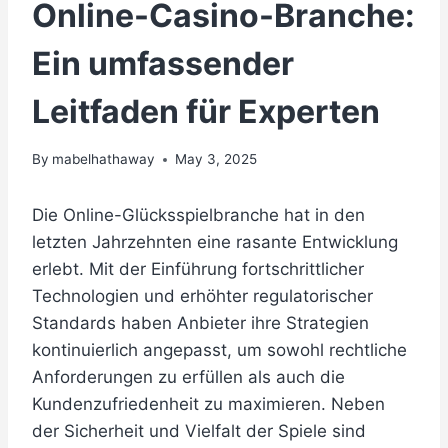
Online-Casino-Branche:
Ein umfassender
Leitfaden für Experten
By
mabelhathaway
May 3, 2025
Die Online-Glücksspielbranche hat in den
letzten Jahrzehnten eine rasante Entwicklung
erlebt. Mit der Einführung fortschrittlicher
Technologien und erhöhter regulatorischer
Standards haben Anbieter ihre Strategien
kontinuierlich angepasst, um sowohl rechtliche
Anforderungen zu erfüllen als auch die
Kundenzufriedenheit zu maximieren. Neben
der Sicherheit und Vielfalt der Spiele sind