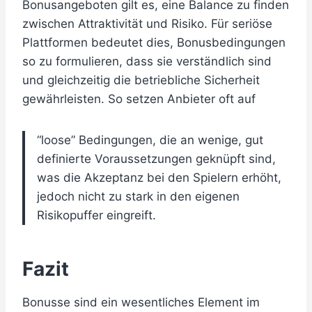
Bonusangeboten gilt es, eine Balance zu finden
zwischen Attraktivität und Risiko. Für seriöse
Plattformen bedeutet dies, Bonusbedingungen
so zu formulieren, dass sie verständlich sind
und gleichzeitig die betriebliche Sicherheit
gewährleisten. So setzen Anbieter oft auf
“loose” Bedingungen, die an wenige, gut
definierte Voraussetzungen geknüpft sind,
was die Akzeptanz bei den Spielern erhöht,
jedoch nicht zu stark in den eigenen
Risikopuffer eingreift.
Fazit
Bonusse sind ein wesentliches Element im