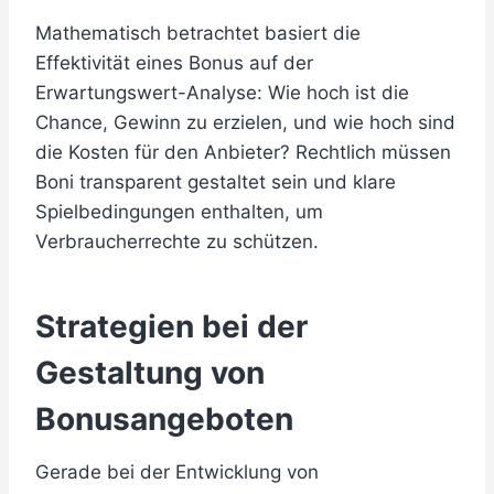
Mathematisch betrachtet basiert die
Effektivität eines Bonus auf der
Erwartungswert-Analyse: Wie hoch ist die
Chance, Gewinn zu erzielen, und wie hoch sind
die Kosten für den Anbieter? Rechtlich müssen
Boni transparent gestaltet sein und klare
Spielbedingungen enthalten, um
Verbraucherrechte zu schützen.
Strategien bei der
Gestaltung von
Bonusangeboten
Gerade bei der Entwicklung von