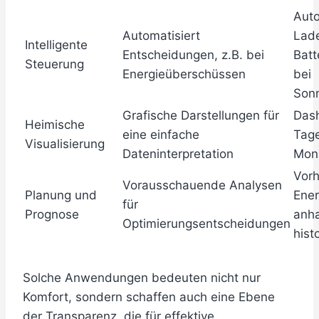
Aut
Automatisiert
Lad
Intelligente
Entscheidungen, z.B. bei
Batt
Steuerung
Energieüberschüssen
bei
Son
Grafische Darstellungen für
Dash
Heimische
eine einfache
Tag
Visualisierung
Dateninterpretation
Mon
Vor
Vorausschauende Analysen
Planung und
Ener
für
Prognose
anh
Optimierungsentscheidungen
hist
Solche Anwendungen bedeuten nicht nur
Komfort, sondern schaffen auch eine Ebene
der Transparenz, die für effektive