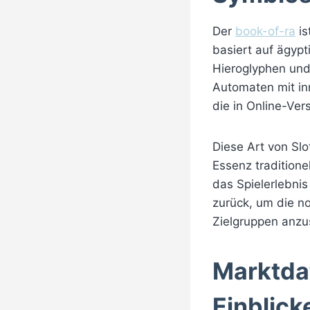
Der
book-of-ra
is
basiert auf ägyp
Hieroglyphen und
Automaten mit in
die in Online-Ver
Diese Art von Slo
Essenz traditione
das Spielerlebnis
zurück, um die n
Zielgruppen anzu
Marktda
Einblick