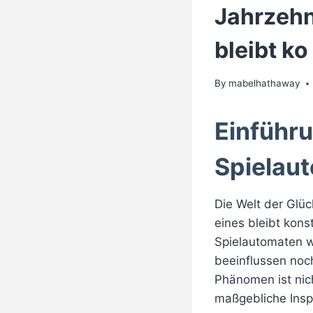
Jahrzehn
bleibt ko
By
mabelhathaway
Einführu
Spielau
Die Welt der Glüc
eines bleibt kons
Spielautomaten w
beeinflussen noch
Phänomen ist nic
maßgebliche Insp