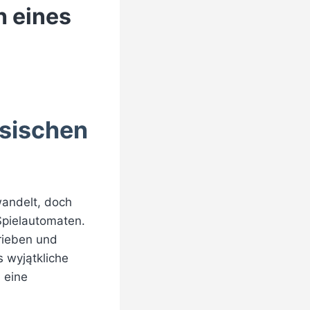
h eines
ssischen
wandelt, doch
 Spielautomaten.
rieben und
s wyjątkliche
 eine