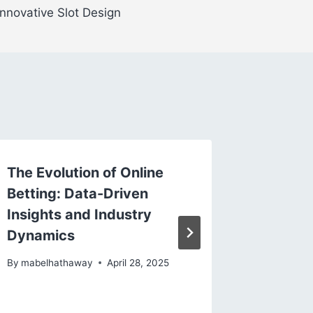
nnovative Slot Design
The Evolution of Online
cryptol
Betting: Data-Driven
Casinos
Insights and Industry
By
mabelh
Dynamics
By
mabelhathaway
April 28, 2025