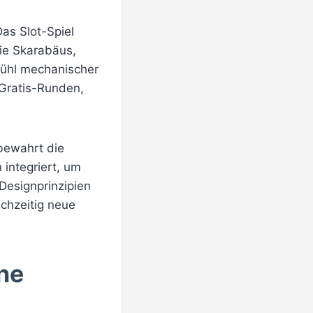
as Slot-Spiel
ie Skarabäus,
fühl mechanischer
Gratis-Runden,
 bewahrt die
integriert, um
Designprinzipien
chzeitig neue
he