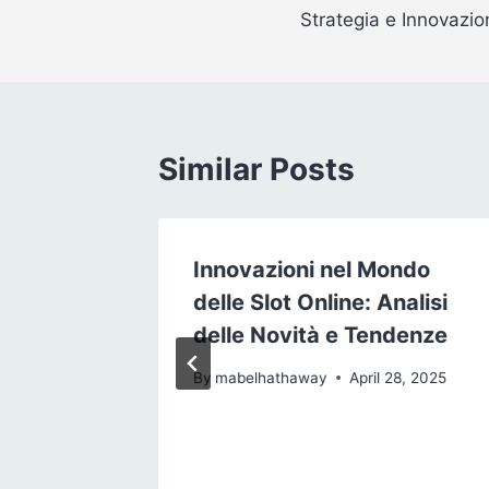
navigation
Strategia e Innovazion
Similar Posts
Innovazioni nel Mondo
delle Slot Online: Analisi
delle Novità e Tendenze
o
By
mabelhathaway
April 28, 2025
24, 2025