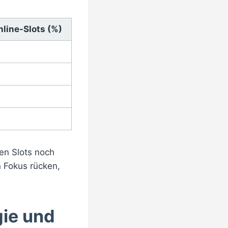
nline-Slots (%)
hen Slots noch
n Fokus rücken,
gie und