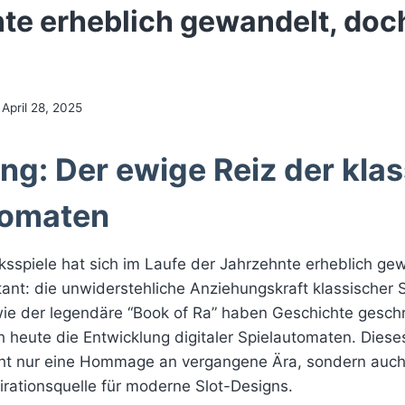
te erheblich gewandelt, doc
April 28, 2025
ng: Der ewige Reiz der kla
tomaten
ksspiele hat sich im Laufe der Jahrzehnte erheblich ge
tant: die unwiderstehliche Anziehungskraft klassischer
ie der legendäre “Book of Ra” haben Geschichte gesch
 heute die Entwicklung digitaler Spielautomaten. Diese
ht nur eine Hommage an vergangene Ära, sondern auch
irationsquelle für moderne Slot-Designs.