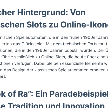
cher Hintergrund: Von
schen Slots zu Online-Iko
nischen Spielautomaten, die in den frühen 1900er Jahr
ierten das Glücksspiel. Mit dem technischen Fortschrit
rsionen, die in den 1960er Jahren populär wurden. Der
r führte schließlich zu Online-Slots, die heute über eine 
ionen verfügen. Dabei bleiben essenzielle Elemente w
d das Design der klassischen Spielautomaten erhalten
ert.
k of Ra”: Ein Paradebeispiel
 Tradition und Innovation