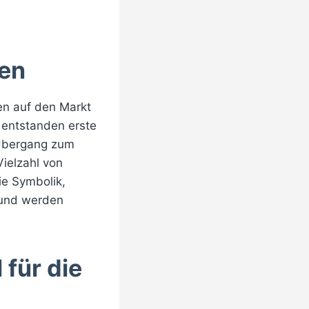
nen
en auf den Markt
t entstanden erste
 Übergang zum
Vielzahl von
ie Symbolik,
 und werden
 für die