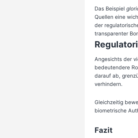
Das Beispiel
glori
Quellen eine wich
der regulatorisc
transparenter Bon
Regulator
Angesichts der v
bedeutendere Roll
darauf ab, grenz
verhindern.
Gleichzeitig bewe
biometrische Auth
Fazit