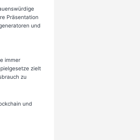
trauenswürdige
are Präsentation
ngeneratoren und
ne immer
ielgesetze zielt
sbrauch zu
lockchain und