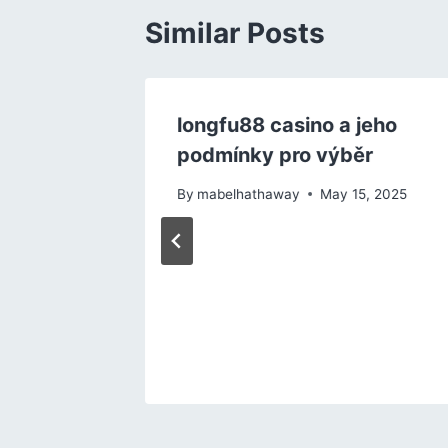
Similar Posts
cí na
longfu88 casino a jeho
podmínky pro výběr
, 2025
By
mabelhathaway
May 15, 2025