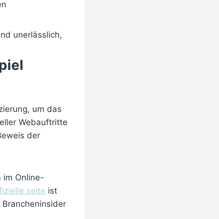
en
nd unerlässlich,
piel
izierung, um das
eller Webauftritte
 Beweis der
 im Online-
fizielle seite
ist
 Brancheninsider