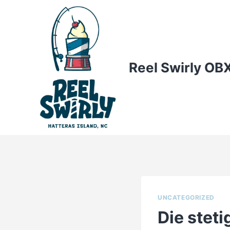
Skip
to
content
Reel Swirly OB
UNCATEGORIZED
Die stet