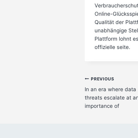
Verbraucherschut
Online-Glücksspi
Qualität der Plat
unabhängige Stell
Plattform lohnt es
offizielle seite.
Post
PREVIOUS
In an era where data
navigation
threats escalate at a
importance of