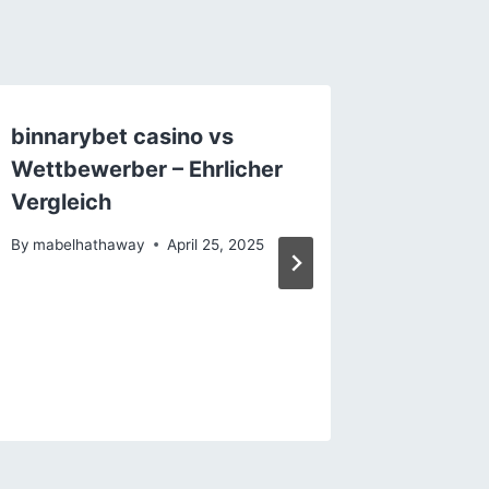
binnarybet casino vs
La Guer
Wettbewerber – Ehrlicher
la Qual
Vergleich
Casino 
l’Esper
By
mabelhathaway
April 25, 2025
Europa
By
mabelh