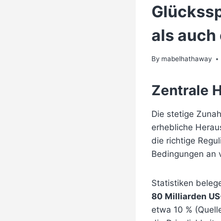
Glückssp
als auch
By
mabelhathaway
Zentrale 
Die stetige Zuna
erhebliche Herau
die richtige Regu
Bedingungen an v
Statistiken beleg
80 Milliarden US
etwa 10 % (Quell