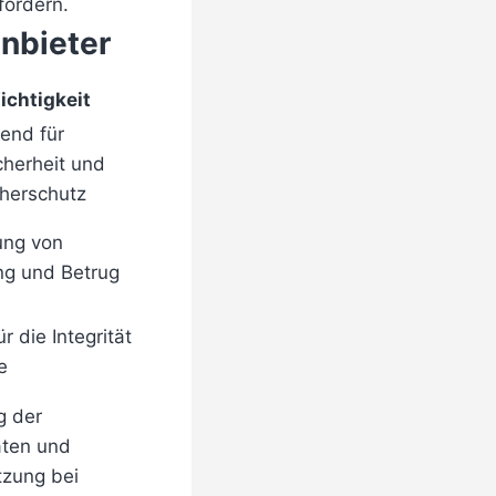
fördern.
anbieter
ichtigkeit
end für
cherheit und
herschutz
ung von
ung und Betrug
ür die Integrität
e
g der
aten und
tzung bei