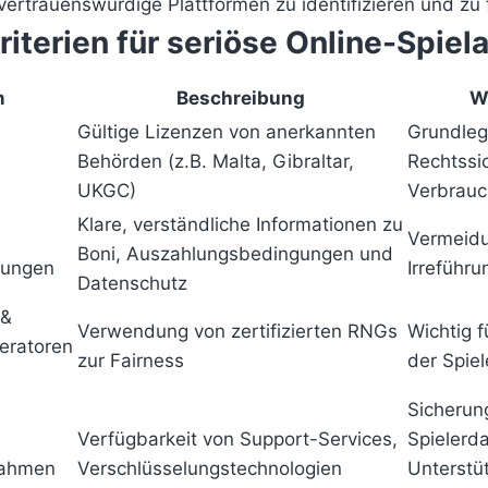
, vertrauenswürdige Plattformen zu identifizieren und zu 
riterien für seriöse Online-Spiel
m
Beschreibung
W
Gültige Lizenzen von anerkannten
Grundleg
Behörden (z.B. Malta, Gibraltar,
Rechtssi
UKGC)
Verbrauc
Klare, verständliche Informationen zu
Vermeid
Boni, Auszahlungsbedingungen und
gungen
Irreführ
Datenschutz
 &
Verwendung von zertifizierten RNGs
Wichtig f
eratoren
zur Fairness
der Spiel
Sicherun
Verfügbarkeit von Support-Services,
Spielerd
nahmen
Verschlüsselungstechnologien
Unterstü